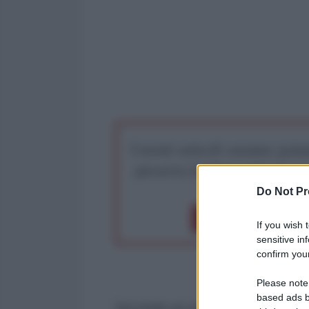
I nostri articoli saranno gratu
preserva la libera infor
Do Not Pr
Dona 1€
Don
If you wish 
sensitive in
confirm your
Please note
based ads b
Secondo un sondaggio pubblicato 