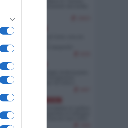
Quali sarebbero le “vittorie
ucraine” decantate dai media
italici?
10823
EUROPA
Invasione di Ceuta: cosa sta
accadendo
nell'enclave spagnola?
9226
EUROPA
Quando il figlio di Netanyahu
incitava "l'occupazione
musulmana" di Ceuta e
Melilla
8497
AMERICA LATINA
Dalla Convertibilità al "grillete
fiscal": l'Argentina si consegna
ai mercati (ancora una volta)
7830