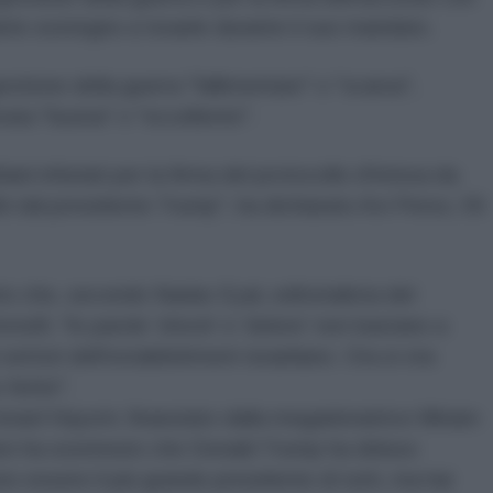
iante sostegno a Israele durante il suo mandato.
estione della guerra "fallimentare" o "scarsa",
rata "buona" o "eccellente".
iani infuriati per la firma del protocollo d'intesa da
iti dal presidente Trump", ha dichiarato Avi Perez, 55
nto che, secondo Nadav Eyal, editorialista del
onoth,
"le parole 'shock' e 'dolore' non bastano a
 settori dell'establishment israeliano. Ora si sta
 ferite".
Israel Hayom,
finanziato dalla megadonatrice Miriam
aken ha sostenuto che Donald Trump ha deluso
tuto essere il più grande presidente di tutti, ma hai