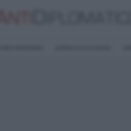
TURA E RESISTENZA
LAVORO E LOTTE SOCIALI
OPI