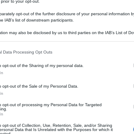
 prior to your opt-out.
vinto la guerra contro gli Stati Uniti e Israele e vede
rately opt-out of the further disclosure of your personal information by
hington e Teheran.
he IAB’s list of downstream participants.
rsità Ebraica di Gerusalemme e dall'Istituto Agam
tion may also be disclosed by us to third parties on the IAB’s List of 
 that may further disclose it to other third parties.
o che il 92,1% degli israeliani ritiene che la
toriosa dalla guerra.
 that this website/app uses one or more Google services and may gath
l Data Processing Opt Outs
including but not limited to your visit or usage behaviour. You may click 
 to Google and its third-party tags to use your data for below specifi
forte tra gli elettori che sostengono la coalizione
o opt-out of the Sharing of my personal data.
ogle consent section.
istro Benjamin Netanyahu, dal Ministro della
In
vir e dal Ministro delle Finanze Bezalel Smotrich.
o opt-out of the Sale of my Personal Data.
tiene che l'Iran abbia vinto.
In
to opt-out of processing my Personal Data for Targeted
ing.
iene che la campagna di sei settimane contro l'Iran
In
ungo termine di Israele, mentre l'86% ha un
o opt-out of Collection, Use, Retention, Sale, and/or Sharing
ronti dei termini del Memorandum d'intesa (MoU)
ersonal Data that Is Unrelated with the Purposes for which it
lected.