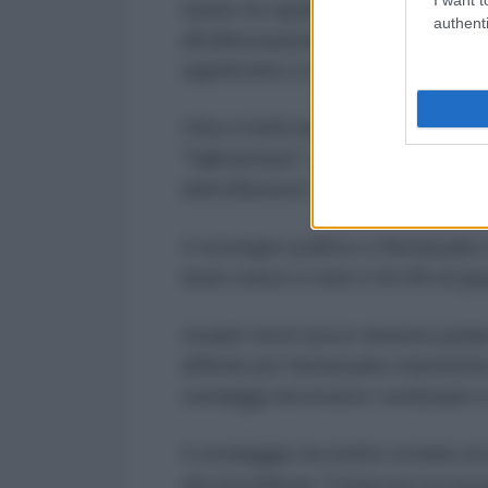
Quasi tre quarti degli intervistati
authenti
all'affermazione di Netanyahu sec
significativi e rimosso una minacc
Oltre il 56% ha giudicato la gesti
"fallimentare" o "scarsa", mentre
dell'offensiva "buona" o "eccellen
Il sostegno politico a Netanyahu
inizio marzo a solo il 29,4% di gi
Israele terrà nuove elezioni parl
difficile per Netanyahu mantenere 
sondaggi dovessero continuare a
Il sondaggio ha inoltre rivelato la
del presidente Trump per la sua g