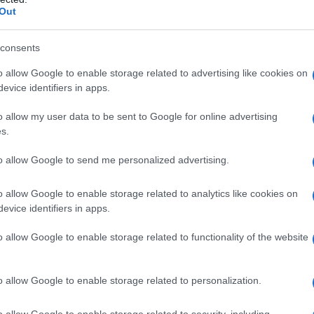
tati Uniti e Iran per porre fine alla guerra.
Out
consents
o allow Google to enable storage related to advertising like cookies on
evice identifiers in apps.
o allow my user data to be sent to Google for online advertising
s.
to allow Google to send me personalized advertising.
i israeliani ritiene che Israele non sia riuscito a
bbia raggiunti solo alcuni.
o allow Google to enable storage related to analytics like cookies on
evice identifiers in apps.
ahu e il Presidente degli Stati Uniti Donald Trump
o allow Google to enable storage related to functionality of the website
per la guerra, tra cui la distruzione del programma
oduzione di missili balistici e il rovesciamento del
o allow Google to enable storage related to personalization.
o allow Google to enable storage related to security, including