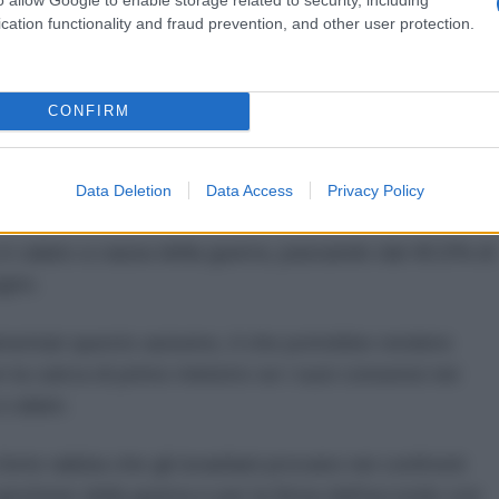
, il 72,5%, ha dichiarato di non credere
cation functionality and fraud prevention, and other user protection.
ondo cui Israele avrebbe conseguito risultati
ia esistenziale.
CONFIRM
one della guerra da parte del primo ministro
 solo il 26,5% ha considerato la sua gestione
Data Deletion
Data Access
Privacy Policy
te".
 è calato a causa della guerra, passando dal 40,5% di
ugno.
amentari questo autunno, il che potrebbe rendere
la carica di primo ministro se i suoi consensi nei
 calare.
 forte rabbia che gli israeliani provano nei confronti
estione della guerra e per la firma dell'accordo con