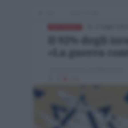
Home
WORLD AFFAIRS
22 Giugno 2026 
MEDITERRANEO
Il 92% degli is
«La guerra cont
La Redazione de l'AntiDiplomatico
2745