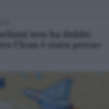
08:30
raeliani non ha dubbi:
ro l'Iran è stata persa»