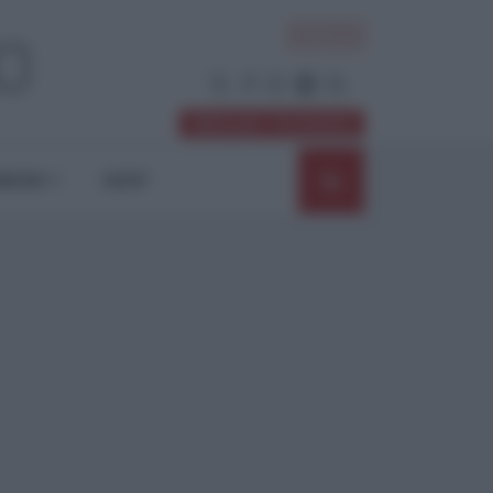
ACCEDI
Abbonati / Sostienici
NIONI
SHOP