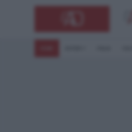
HOME
ESTERI
ITALIA
CUL