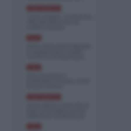
minimizzare le perdite
NORD-AMERICA
"Scorte al limite": il retroscena
CNN sulla difesa USA nel
conflitto iraniano
ASIA
Yemen, blocco Bab el-Mandab:
Le superpetroliere saudite
costrette a circumnavigare
l'Africa
ASIA
l'Iran era pronto a
bombardare l'Ucraina, cos'ha
fermato l'attacco
NORD-AMERICA
Guerra all'Iran, scorte USA al
limite: il Pentagono investe
miliardi per ricostituire gli
arsenali
ASIA