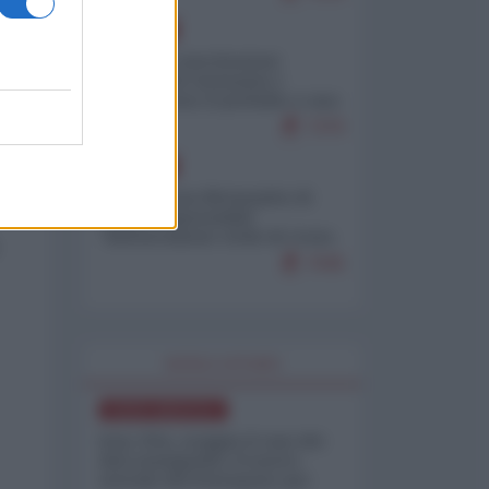
EUROPA
Mosca: le esercitazioni
nucleari di Germania e
Francia sono il preludio a una
guerra contro la Russia
7370
EUROPA
Petro accusa Netanyahu di
essere responsabile
"dell'invasione civile di Ceuta
da parte dei marocchini"
7045
WORLD AFFAIRS
NORD-AMERICA
Iran-USA, scoppia il caso dei
dati manipolati: il nuovo
metodo del Pentagono per