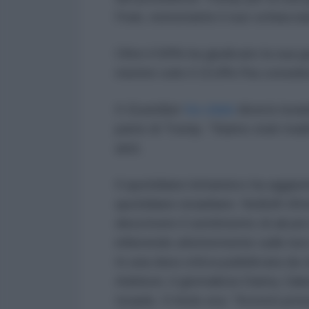
l'Iran, nonostante il suo schiacc
Oltre il 69% ha giudicato la sua g
mentre solo il 10,8% l'ha conside
Il
Guardian
ha citato
diversi israel
parte di Trump. "Siamo stati trad
anni.
Il quotidiano britannico ha aggiu
quotidiano israeliano
Yedioth Ahr
descrivere il sentimento di alcuni
infierendo ulteriormente sulle loro
In una dura critica pubblicata da
Adelson, il giornalista Danny Z
Israele. Il titolo era: "Avresti po