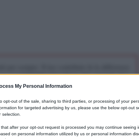
iti per sempre. Il tuo contributo fa la differenza:
mazione. L'ANTIDIPLOMATICO SEI ANCHE TU!
ocess My Personal Information
a 5€
Dona 15€
Scegli importo
to opt-out of the sale, sharing to third parties, or processing of your per
formation for targeted advertising by us, please use the below opt-out s
 selection.
 that after your opt-out request is processed you may continue seeing i
ased on personal information utilized by us or personal information dis
il 21 giugno, la stragrande maggioranza degli