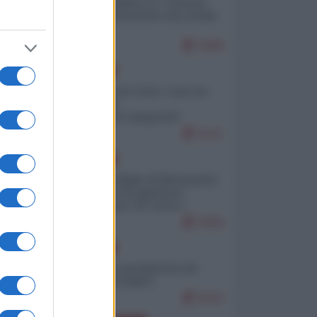
Quali sarebbero le “vittorie
ucraine” decantate dai media
italici?
9468
EUROPA
Invasione di Ceuta: cosa sta
accadendo
nell'enclave spagnola?
9147
EUROPA
Quando il figlio di Netanyahu
incitava "l'occupazione
musulmana" di Ceuta e
Melilla
8308
EUROPA
Geopolitica predatoria (di
Marco Travaglio)
8223