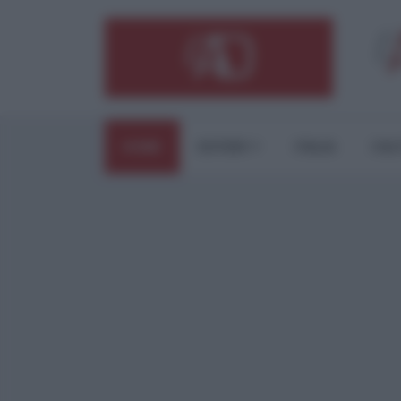
HOME
ESTERI
ITALIA
CUL