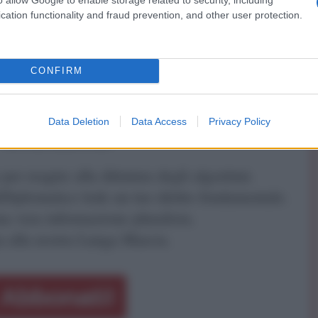
ussi, poiché il debito congiunto richiede l'unanimità e
cation functionality and fraud prevention, and other user protection.
imo ministro ungherese Viktor Orbán. “Non
 la capacità di azione dell'Unione Europea sarà
 se non per un periodo più lungo”, ha dichiarato
CONFIRM
drich Merz.
Data Deletion
Data Access
Privacy Policy
ATTENZIONE!
r reagire alla dittatura degli algoritmi.
iDiplomatico lede un tuo diritto fondamentale.
a vera informazione pluralista.
a alla nostra Lunga Marcia.
Abbonati!