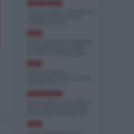
NORD-AMERICA
"Scorte al limite": il retroscena
CNN sulla difesa USA nel
conflitto iraniano
ASIA
Yemen, blocco Bab el-Mandab:
Le superpetroliere saudite
costrette a circumnavigare
l'Africa
ASIA
l'Iran era pronto a
bombardare l'Ucraina, cos'ha
fermato l'attacco
NORD-AMERICA
Guerra all'Iran, scorte USA al
limite: il Pentagono investe
miliardi per ricostituire gli
arsenali
ASIA
Canale diplomatico resta