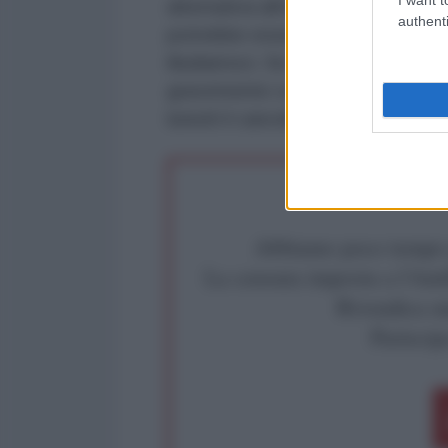
alternativa all'utilizzo dei beni r
authenti
potrebbe essere bloccato dal pr
illudiamoci. Se non ci riusciremo,
gravemente compromessa per anni,
lunedì il cancelliere tedesco Frie
Abbiamo poco tempo pe
La censura imposta a l'Ant
Rivendica un
Partecip