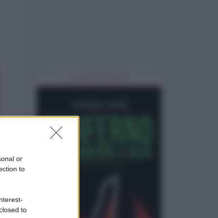
IL LIBRO DEL MESE
sonal or
ection to
nterest-
closed to