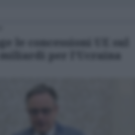
00
nge le concessioni UE sul
 miliardi per l'Ucraina