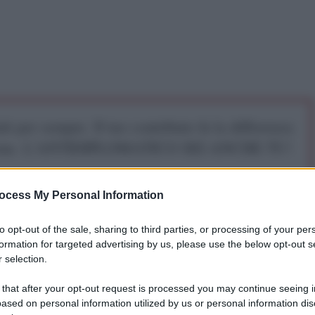
iti per sempre. Il tuo contributo fa la differenza:
mazione. L'ANTIDIPLOMATICO SEI ANCHE TU!
ocess My Personal Information
a 5€
Dona 15€
Scegli importo
to opt-out of the sale, sharing to third parties, or processing of your per
formation for targeted advertising by us, please use the below opt-out s
 selection.
 concessioni proposte dalla Commissione europea per
 that after your opt-out request is processed you may continue seeing i
ased on personal information utilized by us or personal information dis
di di euro all'Ucraina finanziato con i beni russi