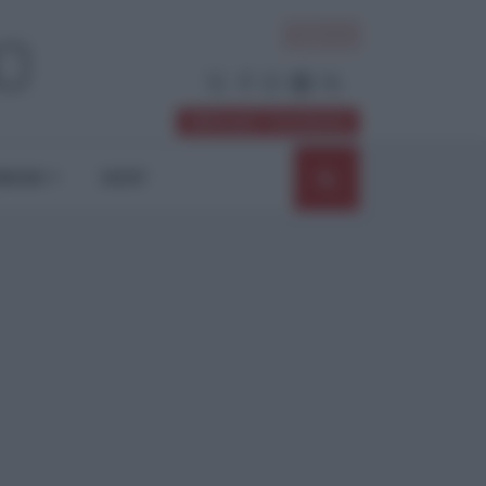
ACCEDI
Abbonati / Sostienici
NIONI
SHOP