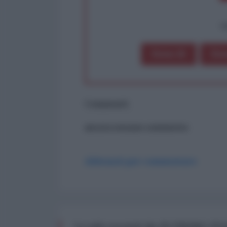
op
Dona 1€
Don
Commenti
ancora nessun commento
Abbonati per commentare
Le più recenti da IN PRIMO P