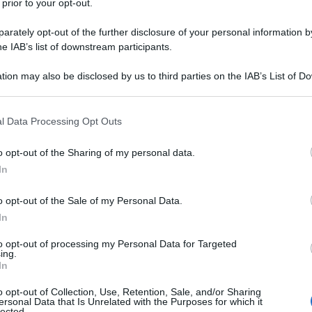
 prior to your opt-out.
e dell'UE di raggiungere un accordo in tempo per il
E' quanto riporta POLITICO, segnalando come a due
rately opt-out of the further disclosure of your personal information by
he IAB’s list of downstream participants.
ssione sta compiendo un ultimo tentativo per
ere il prestito, affinché i miliardi delle riserve russe
tion may also be disclosed by us to third parties on the IAB’s List of 
r di Bruxelles possano essere utilizzati per
 that may further disclose it to other third parties.
 that this website/app uses one or more Google services and may gath
l Data Processing Opt Outs
including but not limited to your visit or usage behaviour. You may click 
 to Google and its third-party tags to use your data for below specifi
issione ha suggerito alcune modifiche legali per
o opt-out of the Sharing of my personal data.
ogle consent section.
Belgio. Ha fornito garanzie giuridiche che, in qualsiasi
In
gere fino a 210 miliardi di euro se dovesse affrontare
o opt-out of the Sale of my Personal Data.
e della Russia, secondo l'ultimo testo visionato da
In
he non dovrebbero essere concessi fondi all'Ucraina
ano garanzie finanziarie che coprano almeno il 50%
to opt-out of processing my Personal Data for Targeted
ing.
In
o opt-out of Collection, Use, Retention, Sale, and/or Sharing
mmissione ha ordinato "a tutti i paesi dell'UE di
ersonal Data that Is Unrelated with the Purposes for which it
lected.