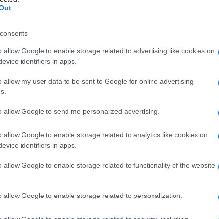
li di investimento con la Russia per garantire che il
Out
ffrontare ritorsioni", prosegue POLITICO. Ma il
urazioni non erano sufficienti durante una riunione
consents
sera, hanno riferito quattro diplomatici. “Non ci sarà
o allow Google to enable storage related to advertising like cookies on
iglio europeo]”, ha dichiarato un diplomatico.
evice identifiers in apps.
o allow my user data to be sent to Google for online advertising
lizzo dei beni russi per timore di dover rimborsare
s.
asse di recuperare il denaro. A complicare la
to allow Google to send me personalized advertising.
Italia, Malta, Bulgaria e Repubblica Ceca – hanno
 di esplorare finanziamenti alternativi, come il debito
o allow Google to enable storage related to analytics like cookies on
tinua a sostenere pubblicamente il piano dei beni
evice identifiers in apps.
l presidente Emmanuel Macron ha affermato che
o allow Google to enable storage related to functionality of the website
e se l'Europa debba attingere ai miliardi di Mosca o
o allow Google to enable storage related to personalization.
Germania, insistono sul fatto che non esiste una vera
o allow Google to enable storage related to security, including