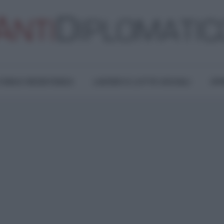
TURA E RESISTENZA
LAVORO E LOTTE SOCIALI
OPI