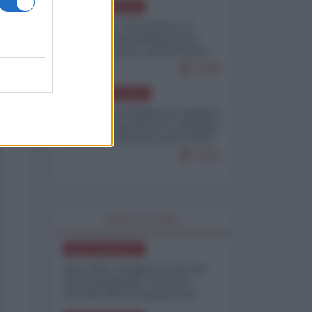
NORD-AMERICA
Il "mistero" dei numeri: il
governo Usa minimizza le
vittime in Iran, mentre fonti
interne...
7648
AMERICA LATINA
Dalla Convertibilità al "grillete
fiscal": l'Argentina si consegna
ai mercati (ancora una volta)
7613
WORLD AFFAIRS
NORD-AMERICA
Iran-USA, scoppia il caso dei
dati manipolati: il nuovo
metodo del Pentagono per
minimizzare le perdite