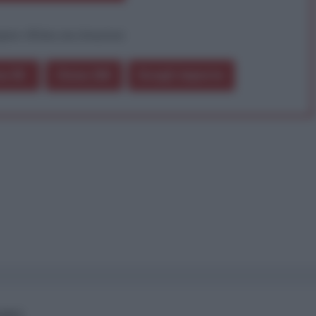
pure effettua una donazione
a 5€
Dona 15€
Scegli importo
IANO