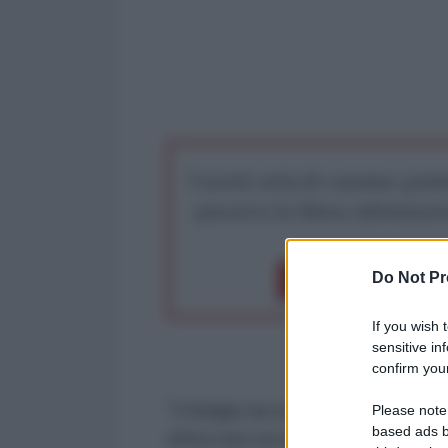
I nostri articoli saranno gratu
preserva la libera infor
Do Not Pr
Dona 1€
Don
If you wish 
sensitive in
confirm your
"Il Belgio ha respinto lunedì le
Please note
based ads b
sbloccare un prestito di 210 miliar