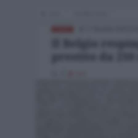
Home
IN PRIMO PIANO
17 Dicembre 2025 00:
EUROPA
Il Belgio respi
prestito da 210
3123