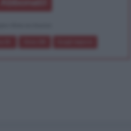
Abbonati!
pure effettua una donazione
a 5€
Dona 15€
Scegli importo