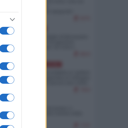
Invasione di Ceuta: cosa sta
accadendo
nell'enclave spagnola?
9275
EUROPA
Quando il figlio di Netanyahu
incitava "l'occupazione
musulmana" di Ceuta e
Melilla
8624
AMERICA LATINA
Dalla Convertibilità al "grillete
fiscal": l'Argentina si consegna
ai mercati (ancora una volta)
7910
ITALIA
Il turismo di massa e i
"risvegli" del Corriere della
sera
7747