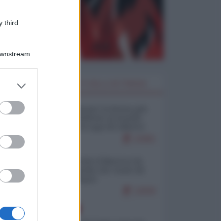
 third
Downstream
er and store
I PIÙ LETTI DELLA SETTIMANA
to grant or
ed purposes
Restare umani: la forma più
alta di ribellione al mondo
distopico di oggi (di Alberto
Bradanini)
21901
Ceuta: perché il Marocco fa
con noi quello che vuole (di
Alberto Negri)
12630
EUROPA