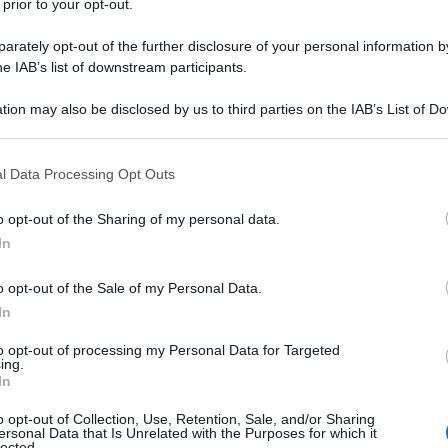
 prior to your opt-out.
rately opt-out of the further disclosure of your personal information by
he IAB’s list of downstream participants.
Lionel Messi, che guadagna settanta milioni all'anno
 incontrerà un bambino afghano dopo aver visto la
tion may also be disclosed by us to third parties on the IAB’s List of 
maglietta ricavata da un sacchetto di plastica e su
 that may further disclose it to other third parties.
 that this website/app uses one or more Google services and may gath
l Data Processing Opt Outs
including but not limited to your visit or usage behaviour. You may click 
y che abbassa il suo sguardo su un comune mortale e
 to Google and its third-party tags to use your data for below specifi
to ancora più toccante perché si tratta di un
o opt-out of the Sharing of my personal data.
ogle consent section.
nza di una vittima della guerra, dunque (l’implacabile
In
n potenziale profugo.
o opt-out of the Sale of my Personal Data.
In
to opt-out of processing my Personal Data for Targeted
lla neve ma le anime belle sono riuscite facilmente a
ing.
una spiaggia, con ovviamente indosso quella povera
In
na: che tragedia. Ma questa volta non accadrà: invece
o opt-out of Collection, Use, Retention, Sale, and/or Sharing
va di raggiungere la terra del benessere, è stato
ersonal Data that Is Unrelated with the Purposes for which it
lected.