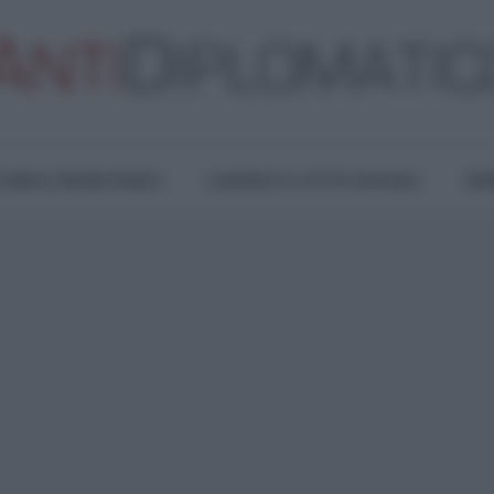
TURA E RESISTENZA
LAVORO E LOTTE SOCIALI
OPI