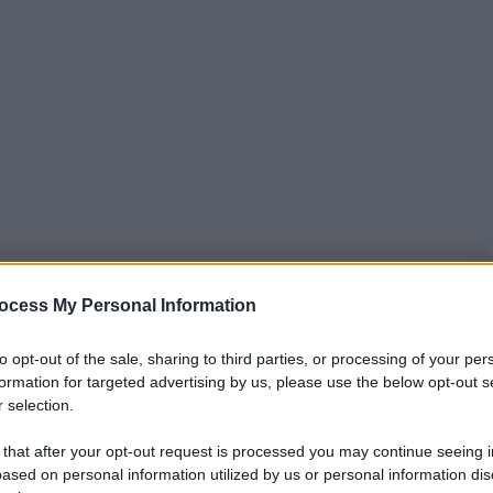
iti per sempre. Il tuo contributo fa la differenza:
ocess My Personal Information
mazione. L'ANTIDIPLOMATICO SEI ANCHE TU!
to opt-out of the sale, sharing to third parties, or processing of your per
formation for targeted advertising by us, please use the below opt-out s
 selection.
a 5€
Dona 15€
Scegli importo
 that after your opt-out request is processed you may continue seeing i
ased on personal information utilized by us or personal information dis