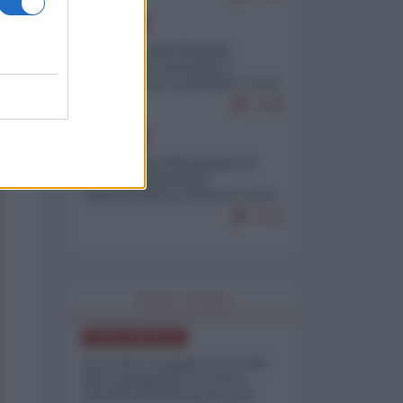
EUROPA
Mosca: le esercitazioni
nucleari di Germania e
Francia sono il preludio a una
guerra contro la Russia
7499
EUROPA
Petro accusa Netanyahu di
essere responsabile
"dell'invasione civile di Ceuta
da parte dei marocchini"
7123
WORLD AFFAIRS
NORD-AMERICA
Iran-USA, scoppia il caso dei
dati manipolati: il nuovo
metodo del Pentagono per