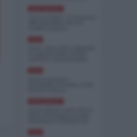
minimizzare le perdite
NORD-AMERICA
"Scorte al limite": il retroscena
CNN sulla difesa USA nel
conflitto iraniano
ASIA
Yemen, blocco Bab el-Mandab:
Le superpetroliere saudite
costrette a circumnavigare
l'Africa
ASIA
l'Iran era pronto a
bombardare l'Ucraina, cos'ha
fermato l'attacco
NORD-AMERICA
Guerra all'Iran, scorte USA al
limite: il Pentagono investe
miliardi per ricostituire gli
arsenali
ASIA