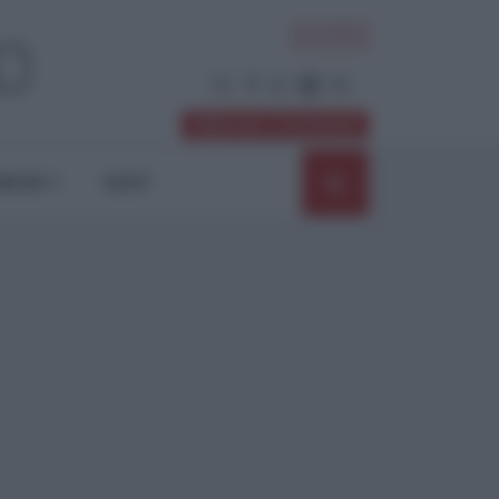
ACCEDI
Abbonati / Sostienici
NIONI
SHOP