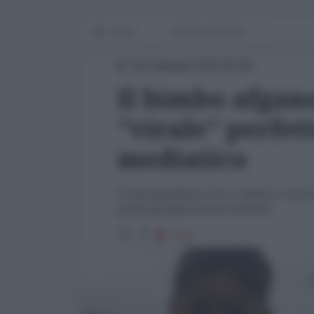
Home
WORLD AFFAIRS
05 Febbraio 2016 00:00
Il bimbo afgano
"virale" perfet
mediatico
Il neocapitalismo non è cattivo: è una l
pochi paradisi ancora esistenti
1721