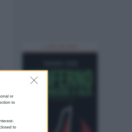
IL LIBRO DEL MESE
sonal or
ection to
nterest-
closed to