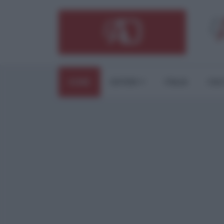
HOME
ESTERI
ITALIA
CUL