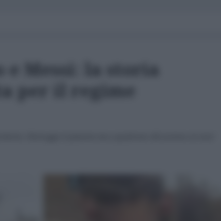
 e Messi: la storia
ta per il regime
otteria. Distrugge il pianeta ma a qualcuno dà accesso ai suoi