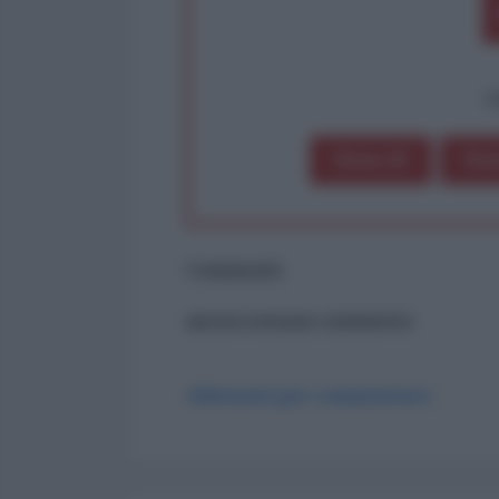
op
Dona 1€
Don
Commenti
ancora nessun commento
Abbonati per commentare