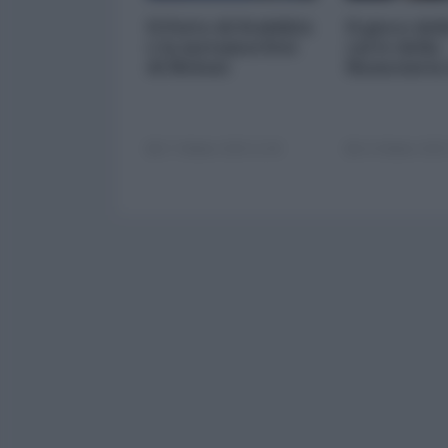
Il Patto di Stabilità
Il gioco del
e la metamorfosi
carte della
di Meloni
finanziaria
17 Ottobre 2025 11:00
14 Ottobre 2025