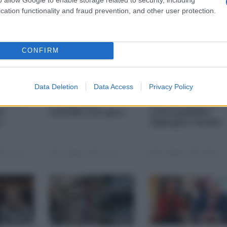
cation functionality and fraud prevention, and other user protection.
CONFIRM
Data Deletion
Data Access
Privacy Policy
i più
Nexperia,
Chi paga il
 della
l'ennesimo
risanamento dei
s-
suicidio europeo
conti pubblici
a
(Spiegato facile)
25 11:00
23 Ottobre 2025 07:00
20 Ottobre 2025 09:00