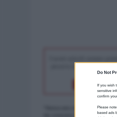
I nostri articoli saranno gratu
preserva la libera infor
Do Not Pr
Dona 1€
Don
If you wish 
sensitive in
confirm your
Please note
"Senza uno sviluppo 'climato-i
based ads b
far crescere di oltre 100 milio