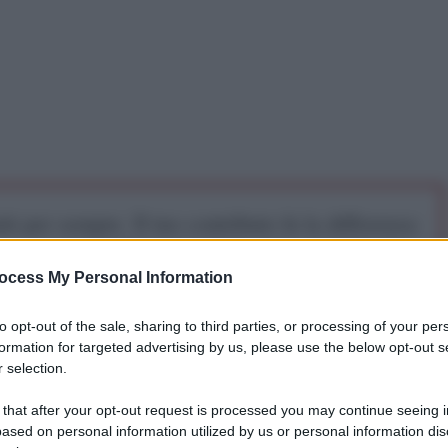
iti per sempre. Il tuo contributo fa la differenza:
mazione. L'ANTIDIPLOMATICO SEI ANCHE TU!
ocess My Personal Information
a 5€
Dona 15€
Scegli importo
to opt-out of the sale, sharing to third parties, or processing of your per
formation for targeted advertising by us, please use the below opt-out s
 selection.
 that after your opt-out request is processed you may continue seeing i
ntelligente', il cambiamento climatico potrebbe
ased on personal information utilized by us or personal information dis
ni le persone che vivono in povertà entro il