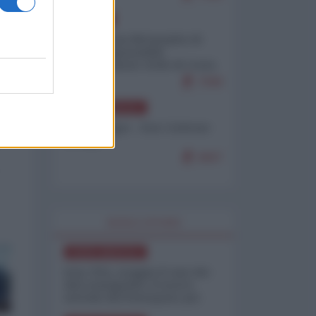
EUROPA
Petro accusa Netanyahu di
essere responsabile
"dell'invasione civile di Ceuta
da parte dei marocchini"
7099
NORD-AMERICA
Chris Hedges - Don Corleone
Trump
6907
WORLD AFFAIRS
NORD-AMERICA
Iran-USA, scoppia il caso dei
dati manipolati: il nuovo
metodo del Pentagono per
minimizzare le perdite