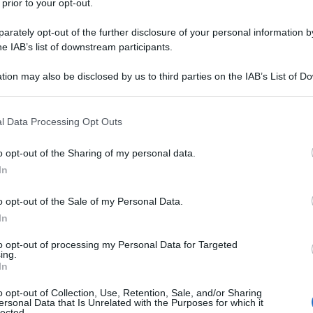
 prior to your opt-out.
he fino a 100 milioni di persone sperimenteranno la
rately opt-out of the further disclosure of your personal information by
anno assunte azioni per limitare l'impatto del
he IAB’s list of downstream participants.
orto
pubblicato domenica si avverte che Africa sub-
no le più colpite a causa, in parte, dei prezzi
tion may also be disclosed by us to third parties on the IAB’s List of 
 that may further disclose it to other third parties.
 that this website/app uses one or more Google services and may gath
l Data Processing Opt Outs
including but not limited to your visit or usage behaviour. You may click 
ATTENZIONE!
 to Google and its third-party tags to use your data for below specifi
o opt-out of the Sharing of my personal data.
ogle consent section.
In
r reagire alla dittatura degli algoritmi.
iDiplomatico lede un tuo diritto fondamentale.
o opt-out of the Sale of my Personal Data.
In
a vera informazione pluralista.
a alla nostra Lunga Marcia.
to opt-out of processing my Personal Data for Targeted
ing.
In
o opt-out of Collection, Use, Retention, Sale, and/or Sharing
Abbonati!
ersonal Data that Is Unrelated with the Purposes for which it
lected.