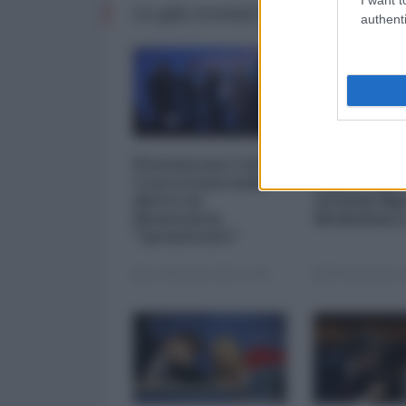
Le più recenti da Finanza
authenti
Privatizzare tutto.
I 5 element
Cosa si nasconde
inquietanti
dietro la
vicenda Mp
finanziaria
Mediobanc
"inesistente"
22 Dicembre 2025 12:00
29 Novembre 20