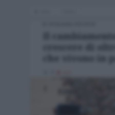
Home
Finanza
09 Novembre 2015 00:00
Il cambiamento
crescere di olt
che vivono in 
1123