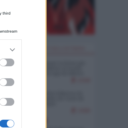
 third
Downstream
er and store
I PIÙ LETTI DELLA SETTIMANA
to grant or
ed purposes
Restare umani: la forma più
alta di ribellione al mondo
distopico di oggi (di Alberto
Bradanini)
21598
Ceuta: perché il Marocco fa
con noi quello che vuole (di
Alberto Negri)
12586
EUROPA