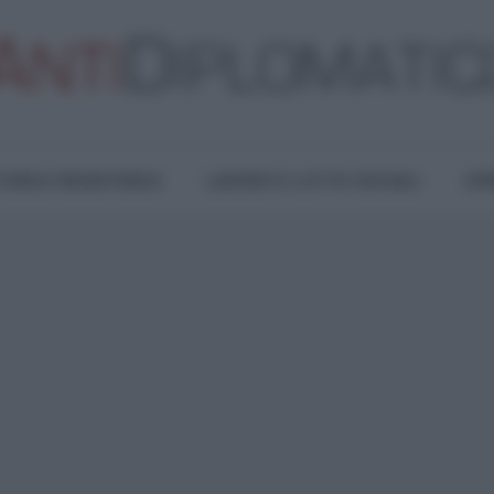
TURA E RESISTENZA
LAVORO E LOTTE SOCIALI
OPI