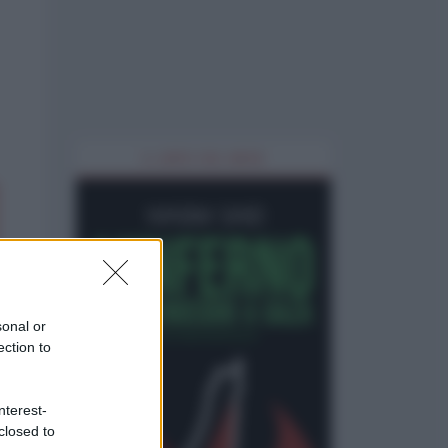
IL LIBRO DEL MESE
sonal or
ection to
nterest-
closed to