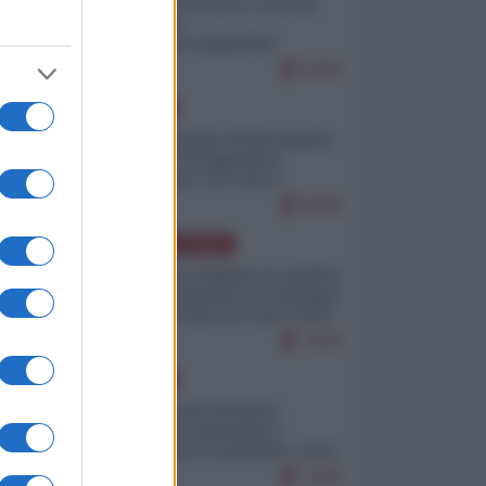
Invasione di Ceuta: cosa sta
accadendo
nell'enclave spagnola?
9269
EUROPA
Quando il figlio di Netanyahu
incitava "l'occupazione
musulmana" di Ceuta e
Melilla
8588
AMERICA LATINA
Dalla Convertibilità al "grillete
fiscal": l'Argentina si consegna
ai mercati (ancora una volta)
7879
EUROPA
Mosca: le esercitazioni
nucleari di Germania e
Francia sono il preludio a una
guerra contro la Russia
7469