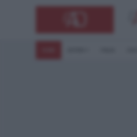
HOME
ESTERI
ITALIA
CUL