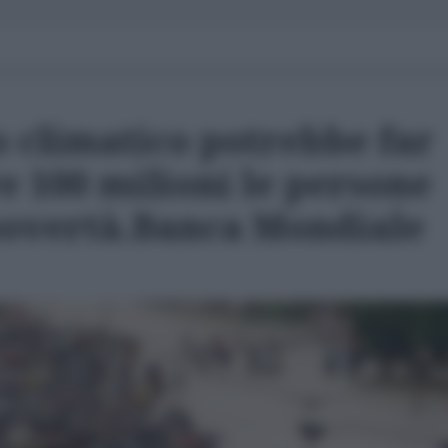
 climatico potrebbe far
re 100 milioni le persone
povertà.Banca Mondiale