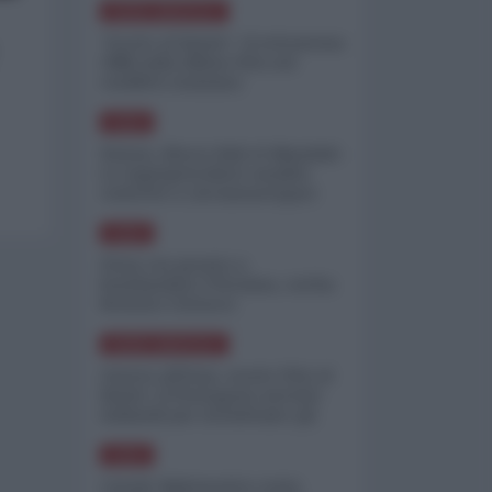
NORD-AMERICA
"Scorte al limite": il retroscena
CNN sulla difesa USA nel
conflitto iraniano
ASIA
Yemen, blocco Bab el-Mandab:
Le superpetroliere saudite
costrette a circumnavigare
l'Africa
ASIA
l'Iran era pronto a
bombardare l'Ucraina, cos'ha
fermato l'attacco
NORD-AMERICA
Guerra all'Iran, scorte USA al
limite: il Pentagono investe
miliardi per ricostituire gli
arsenali
ASIA
Canale diplomatico resta