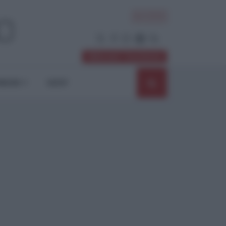
ACCEDI
Abbonati / Sostienici
NIONI
SHOP