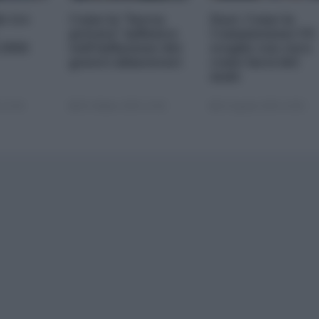
le tre
Come la "borsa
Dazi. Come la
privata" influisce
Commissione UE
 2026
sull'inflazione dei
sceglie con cura
generi alimentari
come farsi del
male
 22:00
05 Ottobre 2025 13:00
22 Agosto 2025 10:00