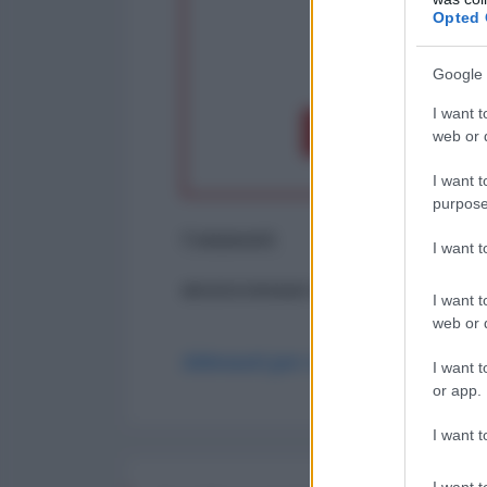
Opted 
op
Google 
I want t
Dona 1€
Don
web or d
I want t
purpose
Commenti
I want 
ancora nessun commento
I want t
web or d
Abbonati per commentare
I want t
or app.
I want t
I want t