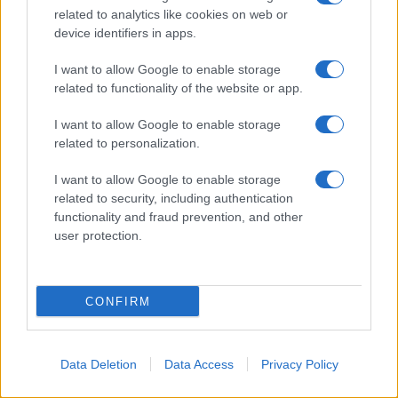
related to analytics like cookies on web or
device identifiers in apps.
Milioni di chiamate spam? Colpa dello
Stato che non c’è più
I want to allow Google to enable storage
28 Luglio 2026 16:00
related to functionality of the website or app.
I want to allow Google to enable storage
related to personalization.
#
NATIVI
I want to allow Google to enable storage
related to security, including authentication
functionality and fraud prevention, and other
di Raffaella Milandri
user protection.
CONFIRM
Trump consegna alle miniere le terre
sacre dei nativi. Ai turisti resta la
cartolina
Data Deletion
Data Access
Privacy Policy
16 Luglio 2026 09:30