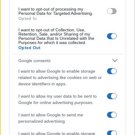
use your data for below specified purposes in below Google
I want to opt-out of processing my
consent section.
Personal Data for Targeted Advertising.
Opted In
I want to opt-out of Collection, Use,
Retention, Sale, and/or Sharing of my
Personal Data that Is Unrelated with the
Purposes for which it was collected.
Opted Out
Google consents
I want to allow Google to enable storage
related to advertising like cookies on web or
device identifiers in apps.
I want to allow my user data to be sent to
Google for online advertising purposes.
I want to allow Google to send me
personalized advertising.
#
GEOGRAFIE
DEL
POTERE
I want to allow Google to enable storage