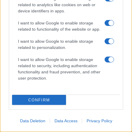
related to analytics like cookies on web or
di Fabio Massimo Paernti
device identifiers in apps.
I want to allow Google to enable storage
related to functionality of the website or app.
I want to allow Google to enable storage
"Mentre noi giochiamo con i chatbot, la
related to personalization.
Cina si è presa il futuro dell'IA" (VIDEO)
I want to allow Google to enable storage
24 Giugno 2026 08:00
related to security, including authentication
functionality and fraud prevention, and other
user protection.
#
RETHINK.POWER
CONFIRM
di Alessandro Bartoloni
Data Deletion
Data Access
Privacy Policy