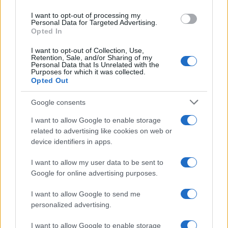
Yunnan: Dove il tè incontra il caffè e la
use your data for below specified purposes in below Google
macadamia profuma di futuro
I want to opt-out of processing my
consent section.
Personal Data for Targeted Advertising.
27 Ottobre 2025 10:00
Opted In
I want to opt-out of Collection, Use,
Retention, Sale, and/or Sharing of my
Personal Data that Is Unrelated with the
Purposes for which it was collected.
#
I
MEDIA
ALLA
GUERRA
Opted Out
Google consents
di Francesco Santoianni
I want to allow Google to enable storage
related to advertising like cookies on web or
device identifiers in apps.
I want to allow my user data to be sent to
Milioni di chiamate spam? Colpa dello
Google for online advertising purposes.
Stato che non c’è più
I want to allow Google to send me
28 Luglio 2026 16:00
personalized advertising.
I want to allow Google to enable storage