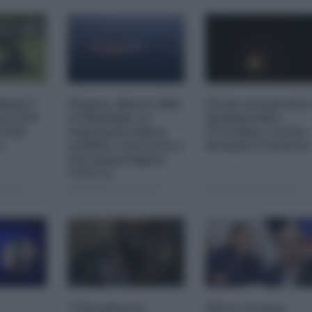
imite":
Yemen, blocco Bab
l'Iran era pronto
na CNN
el-Mandab: Le
bombardare
a USA
superpetroliere
l'Ucraina, cos'ha
o
saudite costrette a
fermato l'attacc
circumnavigare
l'Africa
09:00
04 Agosto 2026 12:30
04 Agosto 2026 09:30
"Una guerra
Petro accusa