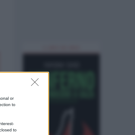
IL LIBRO DEL MESE
sonal or
ection to
nterest-
closed to