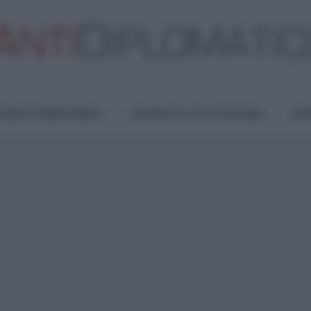
TURA E RESISTENZA
LAVORO E LOTTE SOCIALI
OPI