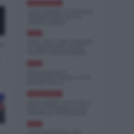
NORD-AMERICA
"Scorte al limite": il retroscena
CNN sulla difesa USA nel
conflitto iraniano
ASIA
Yemen, blocco Bab el-Mandab:
 a
Le superpetroliere saudite
costrette a circumnavigare
l'Africa
o
ASIA
l'Iran era pronto a
bombardare l'Ucraina, cos'ha
fermato l'attacco
NORD-AMERICA
Guerra all'Iran, scorte USA al
limite: il Pentagono investe
miliardi per ricostituire gli
arsenali
ASIA
Canale diplomatico resta