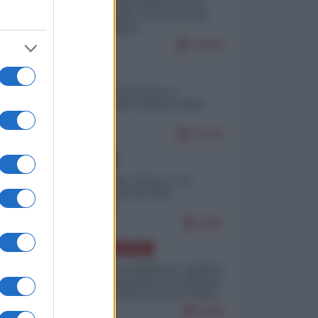
Ceuta: perché il Marocco fa
con noi quello che vuole (di
Alberto Negri)
12820
ITALIA
Il turismo di massa e i
"risvegli" del Corriere della
sera
10322
EUROPA
Cina, Russia e Iran, io ve
l’avevo detto (di Vito
Petrocelli)
8661
AMERICA LATINA
Dalla Convertibilità al "grillete
fiscal": l'Argentina si consegna
ai mercati (ancora una volta)
8069