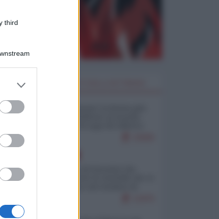
 third
Downstream
er and store
I PIÙ LETTI DELLA SETTIMANA
to grant or
ed purposes
Restare umani: la forma più
alta di ribellione al mondo
distopico di oggi (di Alberto
Bradanini)
23000
EUROPA
La mappa di Eurostat che
smonta tutte le storielle che vi
raccontano sul turismo di
massa
13470