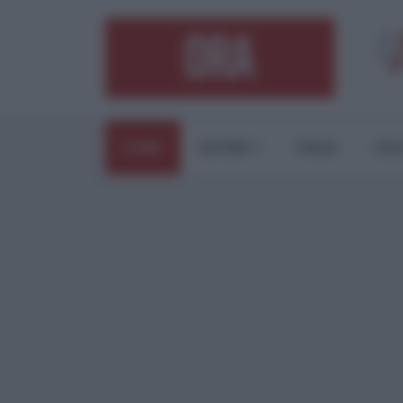
HOME
ESTERI
ITALIA
CUL