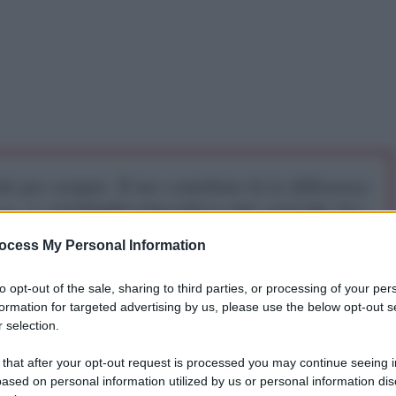
iti per sempre. Il tuo contributo fa la differenza:
mazione. L'ANTIDIPLOMATICO SEI ANCHE TU!
ocess My Personal Information
a 5€
Dona 15€
Scegli importo
to opt-out of the sale, sharing to third parties, or processing of your per
formation for targeted advertising by us, please use the below opt-out s
 selection.
 that after your opt-out request is processed you may continue seeing i
le ha incluso lo yuan, la moneta cinese, nella
ased on personal information utilized by us or personal information dis
sto produrrà un cambiamento senza precedenti per