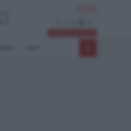
ACCEDI
Abbonati / Sostienici
NIONI
SHOP