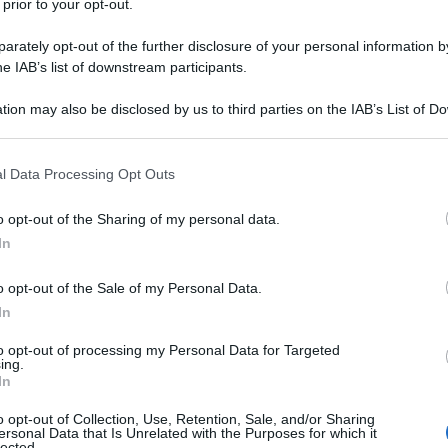
 prior to your opt-out.
rately opt-out of the further disclosure of your personal information by
he IAB’s list of downstream participants.
 esecutivo del Fondo Monetario Internazionale ha
il quinto membro del paniere di valute dei Diritti
tion may also be disclosed by us to third parties on the IAB’s List of 
irà al dollaro statunitense, lo yen giapponese, la
 that may further disclose it to other third parties.
rerà in vigore il 1° ottobre 2016.
 that this website/app uses one or more Google services and may gath
l Data Processing Opt Outs
including but not limited to your visit or usage behaviour. You may click 
 nel paniere di valute di riserva è un fattore
 to Google and its third-party tags to use your data for below specifi
ia cinese nel sistema finanziario globale", ha detto
o opt-out of the Sharing of my personal data.
ogle consent section.
internazionale, Christine Lagarde. Secondo la
In
riconoscimento dei progressi che la Cina ha
ito della riforma del sistema finanziario e della
o opt-out of the Sale of my Personal Data.
In
to opt-out of processing my Personal Data for Targeted
l FMI ha valutato che il monitoraggio e
ing.
In
i creeranno un sistema finanziario e una valuta più
internazionale e la stabilità delle economie della Cina
o opt-out of Collection, Use, Retention, Sale, and/or Sharing
ersonal Data that Is Unrelated with the Purposes for which it
lected.