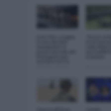
Iran-USA, scoppia
"Scorte al l
il caso dei dati
il retrosce
manipolati: il
sulla difes
nuovo metodo del
nel conflitt
Pentagono per
iraniano
minimizzare le
perdite
05 Agosto 2026 09:00
05 Agosto 2026 
Guerra all'Iran,
Canale