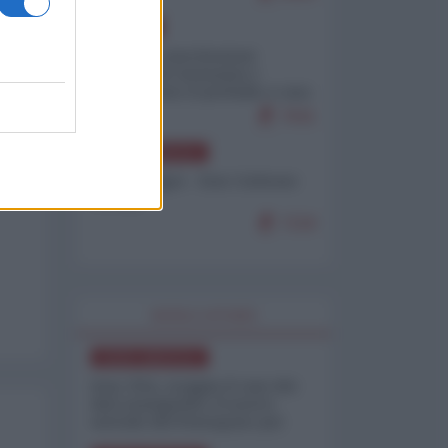
EUROPA
Mosca: le esercitazioni
nucleari di Germania e
Francia sono il preludio a una
guerra contro la Russia
7641
NORD-AMERICA
Chris Hedges - Don Corleone
Trump
7218
WORLD AFFAIRS
NORD-AMERICA
Iran-USA, scoppia il caso dei
dati manipolati: il nuovo
metodo del Pentagono per
minimizzare le perdite