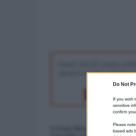
I nostri articoli saranno gratu
preserva la libera infor
Do Not Pr
Dona 1€
Don
If you wish 
sensitive in
confirm your
Please note
Il Fondo Monetario Internaziona
based ads b
lista delle valute di riserva.
Que