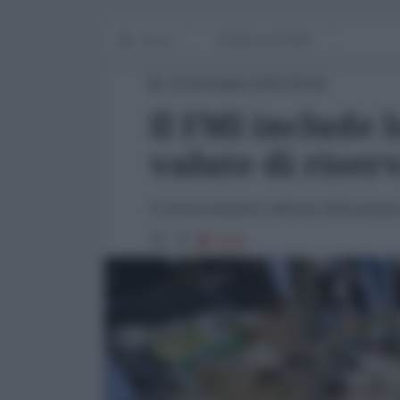
Home
WORLD AFFAIRS
01 Dicembre 2015 00:00
Il FMI include 
valute di riser
Il riconoscimento ufficiale della pote
1921