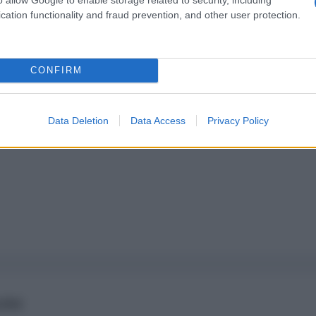
cation functionality and fraud prevention, and other user protection.
pure effettua una donazione
a 5€
Dona 15€
Scegli importo
CONFIRM
Data Deletion
Data Access
Privacy Policy
AIRS