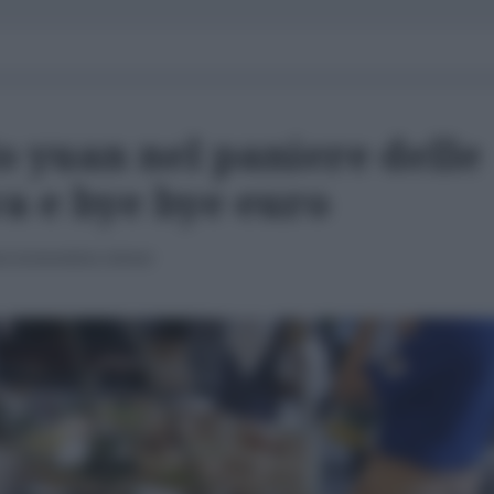
lo yuan nel paniere delle
va e bye bye euro
nza economica cinese