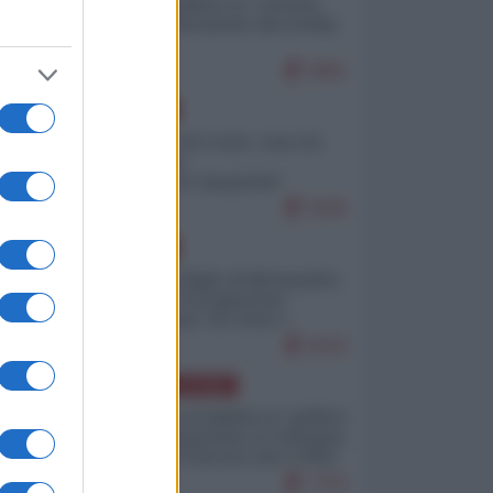
Quali sarebbero le “vittorie
ucraine” decantate dai media
italici?
9991
EUROPA
Invasione di Ceuta: cosa sta
accadendo
nell'enclave spagnola?
9206
EUROPA
Quando il figlio di Netanyahu
incitava "l'occupazione
musulmana" di Ceuta e
Melilla
8433
AMERICA LATINA
Dalla Convertibilità al "grillete
fiscal": l'Argentina si consegna
ai mercati (ancora una volta)
7753