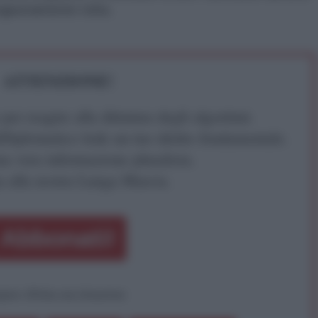
ingiustamente tolta.
ATTENZIONE!
r reagire alla dittatura degli algoritmi.
iDiplomatico lede un tuo diritto fondamentale.
a vera informazione pluralista.
a alla nostra Lunga Marcia.
Abbonati!
pure effettua una donazione