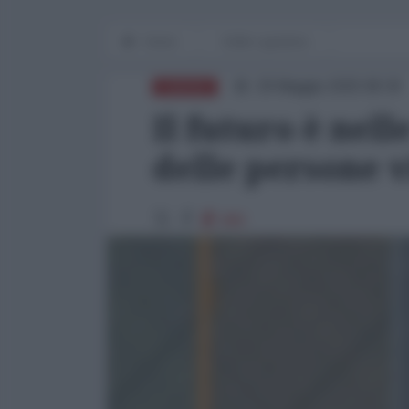
Home
Diritti e giustizia
29 Maggio 2025 08:30
EUROPA
Il futuro è nel
delle persone v
880