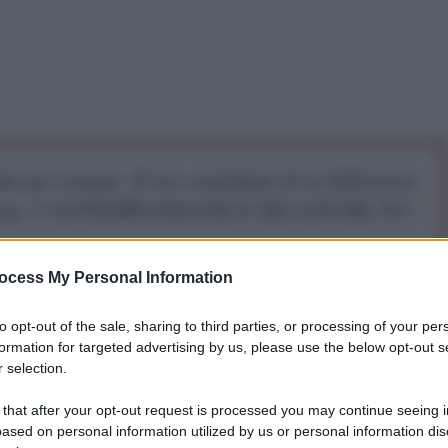
iti per sempre. Il tuo contributo fa la differenza:
mazione. L'ANTIDIPLOMATICO SEI ANCHE TU!
ocess My Personal Information
a 5€
Dona 15€
Scegli importo
to opt-out of the sale, sharing to third parties, or processing of your per
formation for targeted advertising by us, please use the below opt-out s
 selection.
 that after your opt-out request is processed you may continue seeing i
ased on personal information utilized by us or personal information dis