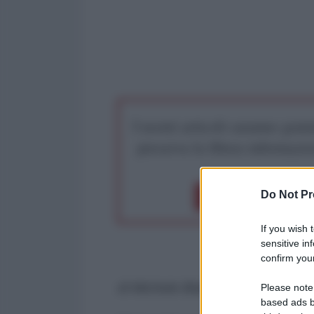
I nostri articoli saranno gratu
preserva la libera infor
Do Not Pr
Dona 1€
Don
If you wish 
sensitive in
confirm your
di Michele Blanco
Please note
based ads b