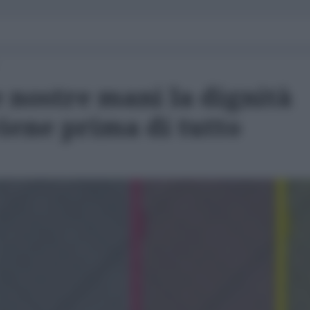
le nostre mani la dignità
iene prima di tutto