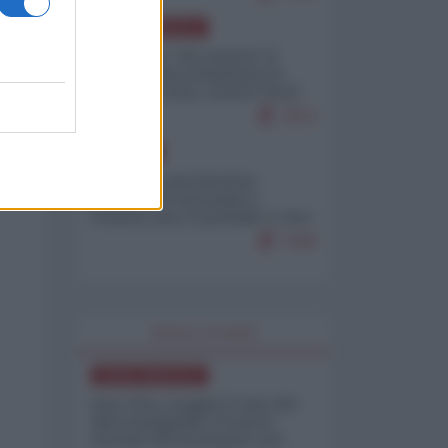
NORD-AMERICA
Il "mistero" dei numeri: il
governo Usa minimizza le
vittime in Iran, mentre fonti
interne...
7673
EUROPA
Mosca: le esercitazioni
nucleari di Germania e
Francia sono il preludio a una
guerra contro la Russia
7328
WORLD AFFAIRS
NORD-AMERICA
Iran-USA, scoppia il caso dei
dati manipolati: il nuovo
metodo del Pentagono per