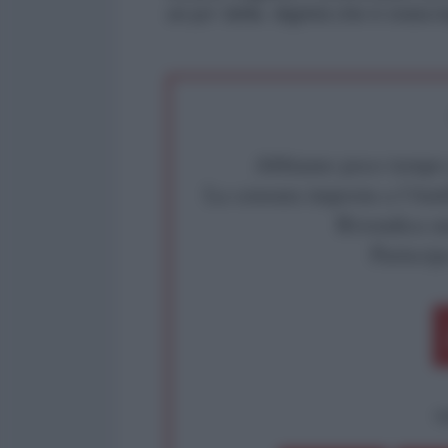
un po' della dignità che è stata 
Abbiamo poco tempo pe
La censura imposta a l'Ant
Rivendica un
Partecip
op