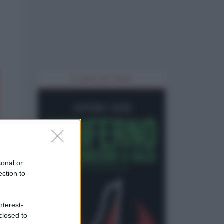
IL LIBRO DEL MESE
sonal or
ection to
nterest-
closed to