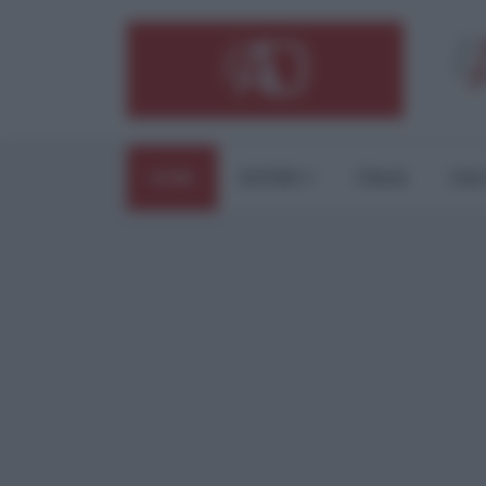
HOME
ESTERI
ITALIA
CUL