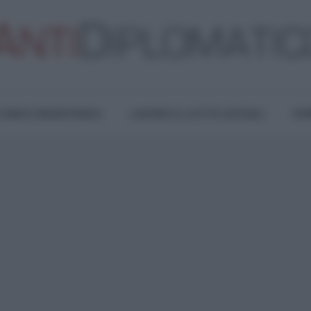
TURA E RESISTENZA
LAVORO E LOTTE SOCIALI
OPI