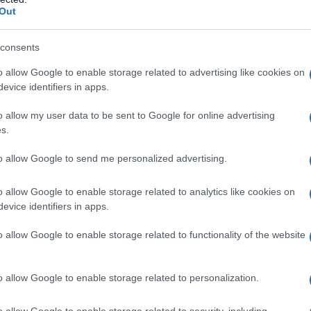
Out
mine, part-time obbligati, qualifiche basse e continui
 sociale in cui il lavoro non libera, ma incatena a una
consents
o allow Google to enable storage related to advertising like cookies on
 neomediovale è stato venduto come modernità,
evice identifiers in apps.
overni di centrosinistra e di centrodestra.
o allow my user data to be sent to Google for online advertising
s.
eoliberista che si nutre di assoluta disuguaglianza,
e protegge solo chi fa profitti.
to allow Google to send me personalized advertising.
me accaduto in questi anni, quando il carrello della
o allow Google to enable storage related to analytics like cookies on
sente rispondere che serve “flessibilità”. Flessibilità,
evice identifiers in apps.
to: dignità, libertà, tempo, stabilità, diritti e salute.
o un’occasione unica, irripetibile e storica. Non per
o allow Google to enable storage related to functionality of the website
ra, ma per mettere in discussione l’intera
voro come assoluto sfruttamento come avviene in
o allow Google to enable storage related to personalization.
o allow Google to enable storage related to security, including