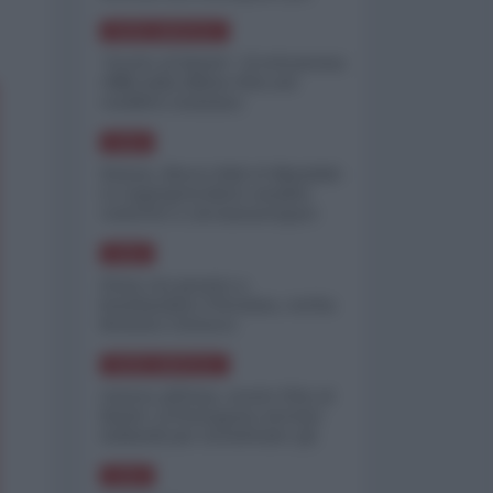
minimizzare le perdite
NORD-AMERICA
"Scorte al limite": il retroscena
CNN sulla difesa USA nel
conflitto iraniano
ASIA
Yemen, blocco Bab el-Mandab:
Le superpetroliere saudite
costrette a circumnavigare
l'Africa
ASIA
l'Iran era pronto a
bombardare l'Ucraina, cos'ha
fermato l'attacco
NORD-AMERICA
Guerra all'Iran, scorte USA al
limite: il Pentagono investe
miliardi per ricostituire gli
arsenali
ASIA