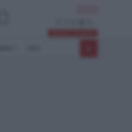
ACCEDI
Abbonati / Sostienici
NIONI
SHOP