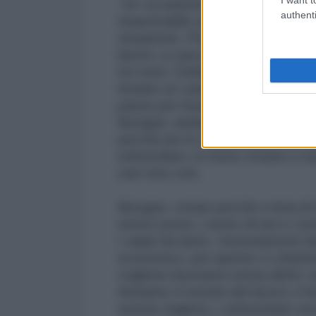
Un' occasione unica per chi non 
authenti
responsabili, politici, opinionisti 
situazione. Per tutti quelli che si
lavoro, a casa quando i figli dormo
tre mesi. Dobbiamo dare un sì co
iniziare un cambiamento radicale.
passo per iniziare a combattere ch
Bisogna andare a votare perché s
perché per le elezioni politiche 
referendum, in meno votano e me
soli i loro voti.
Bisogna votare perché a furia di n
nostro posto, contro di noi e i nostr
I salari da fame, i licenziamenti fa
economico, per questo ci chiedono
vogliono lavoratori senza diritti, 
Aiutiamo Il mondo del lavoro, il fu
essere migliore, i referendum serv