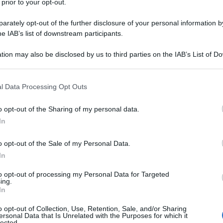
 prior to your opt-out.
n Paese tra i più ricchi, se guardiamo i dati
o lordo (P.I.L.), dove anche se lavori e produci
rately opt-out of the further disclosure of your personal information by
rabilmente povero. Dove ti ritengono utile finché
he IAB’s list of downstream participants.
ndo chiedi il rispetto dei più elementari diritti, come
tion may also be disclosed by us to third parties on the IAB’s List of 
 that may further disclose it to other third parties.
 dove oltre sei milioni di persone, pur lavorando, non
 that this website/app uses one or more Google services and may gath
l Data Processing Opt Outs
l mese. Dove undici milioni di lavoratori
including but not limited to your visit or usage behaviour. You may click 
ordi l’anno. È un’Italia che ha smesso di garantire i
 to Google and its third-party tags to use your data for below specifi
o opt-out of the Sharing of my personal data.
lementari, come ad essere assistiti nel momento del
ogle consent section.
In
 non più una certezza tutelata, ma una scommessa
i cambiamento d'umore del datore di lavoro. E la
o opt-out of the Sale of my Personal Data.
di diritti avviene sempre per la stessa parte, quella
In
to opt-out of processing my Personal Data for Targeted
ing.
tali cessati nel 2023 è durato meno di un anno, in
In
ittura uno su due meno di novanta giorni. La
o opt-out of Collection, Use, Retention, Sale, and/or Sharing
na piccola parte dei contratti di lavoro: è la regola
ersonal Data that Is Unrelated with the Purposes for which it
a è costruita con metodo, alimentata da decine di
lected.