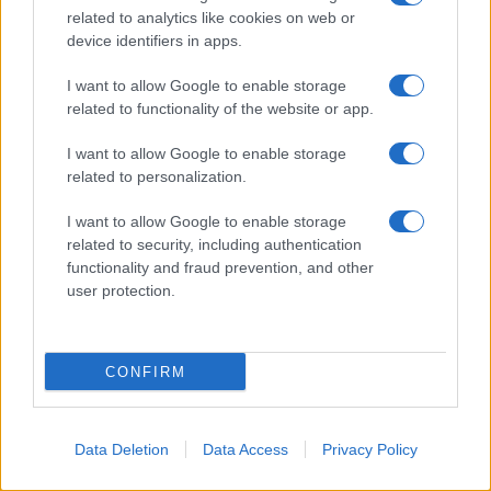
12699
related to analytics like cookies on web or
device identifiers in apps.
EUROPA
La mappa di Eurostat che smonta tutte le storielle
I want to allow Google to enable storage
che vi raccontano sul turismo di massa
related to functionality of the website or app.
10546
I want to allow Google to enable storage
EUROPA
related to personalization.
Invasione di Ceuta: cosa sta accadendo
nell'enclave spagnola?
I want to allow Google to enable storage
related to security, including authentication
9301
functionality and fraud prevention, and other
ITALIA
user protection.
Il turismo di massa e i "risvegli" del Corriere della
sera
9231
CONFIRM
AMERICA LATINA
Dalla Convertibilità al "grillete fiscal": l'Argentina si
Data Deletion
Data Access
Privacy Policy
consegna ai mercati (ancora una volta)
7941