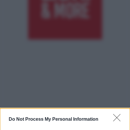
Do Not Process My Personal Information