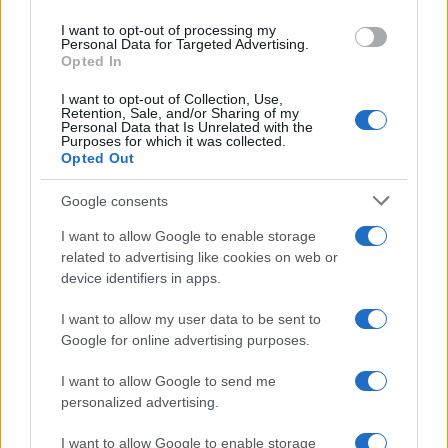
use your data for below specified purposes in below Google
I want to opt-out of processing my
consent section.
Personal Data for Targeted Advertising.
Opted In
I want to opt-out of Collection, Use,
Retention, Sale, and/or Sharing of my
Personal Data that Is Unrelated with the
Purposes for which it was collected.
Opted Out
Google consents
I want to allow Google to enable storage
related to advertising like cookies on web or
I PIÙ LETTI DELLA SETTIMANA
device identifiers in apps.
I want to allow my user data to be sent to
Restare umani: la forma più alta di ribellione al
Google for online advertising purposes.
mondo distopico di oggi (di Alberto Bradanini)
22290
I want to allow Google to send me
personalized advertising.
Ceuta: perché il Marocco fa con noi quello che vuole
(di Alberto Negri)
I want to allow Google to enable storage