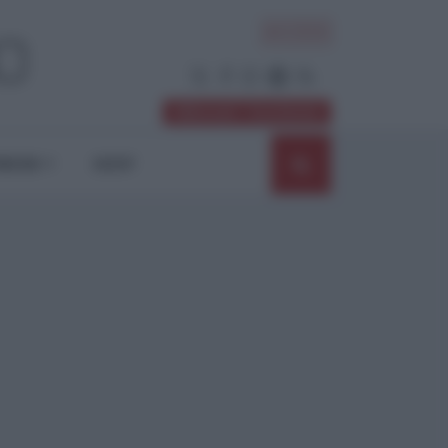
ACCEDI
Abbonati / Sostienici
NIONI
SHOP