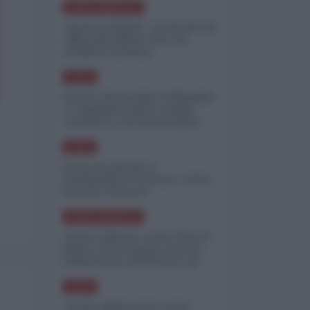
NORD-AMERICA
"Scorte al limite": il retroscena
CNN sulla difesa USA nel
conflitto iraniano
ASIA
Yemen, blocco Bab el-Mandab:
Le superpetroliere saudite
costrette a circumnavigare
l'Africa
ASIA
l'Iran era pronto a
bombardare l'Ucraina, cos'ha
fermato l'attacco
NORD-AMERICA
Guerra all'Iran, scorte USA al
limite: il Pentagono investe
miliardi per ricostituire gli
arsenali
ASIA
Canale diplomatico resta