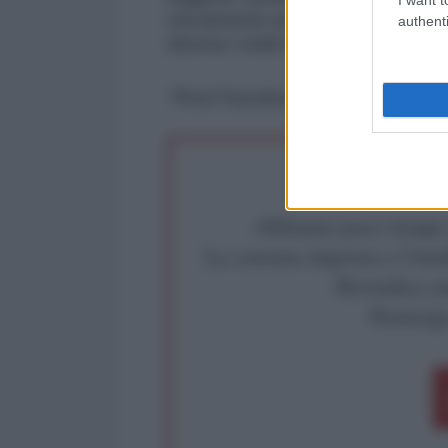
ciecamente al suo protetto beniam
authenti
sborsa i soldi degli italiani che lei
*Post Facebook del 11 agosto 2
Abbiamo poco tempo pe
La censura imposta a l'Ant
Rivendica un
Partecip