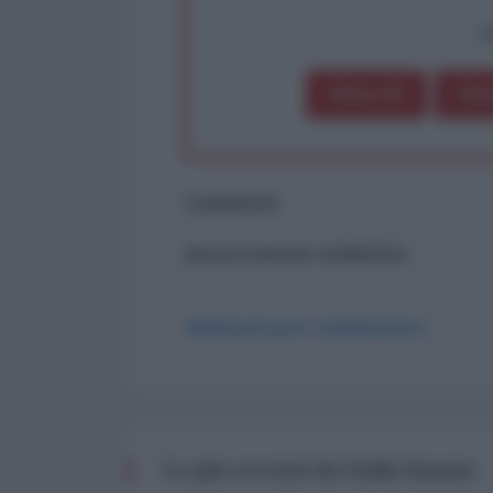
op
Dona 1€
Don
Commenti
ancora nessun commento
Abbonati per commentare
Le più recenti da Dalla Russia