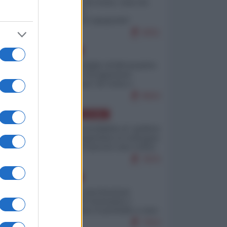
Invasione di Ceuta: cosa sta
accadendo
nell'enclave spagnola?
9251
EUROPA
Quando il figlio di Netanyahu
incitava "l'occupazione
musulmana" di Ceuta e
Melilla
8563
AMERICA LATINA
Dalla Convertibilità al "grillete
fiscal": l'Argentina si consegna
ai mercati (ancora una volta)
7870
EUROPA
Mosca: le esercitazioni
nucleari di Germania e
Francia sono il preludio a una
guerra contro la Russia
7414