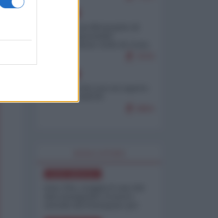
EUROPA
Petro accusa Netanyahu di
essere responsabile
"dell'invasione civile di Ceuta
da parte dei marocchini"
7079
EUROPA
Ceuta, perché non mi aspetto
più nulla dall'UE
6864
WORLD AFFAIRS
NORD-AMERICA
Iran-USA, scoppia il caso dei
dati manipolati: il nuovo
metodo del Pentagono per
minimizzare le perdite