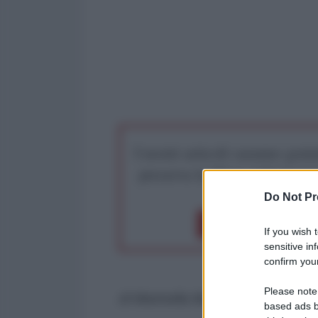
I nostri articoli saranno gratu
preserva la libera infor
Do Not Pr
Dona 1€
Don
If you wish 
sensitive in
confirm your
Please note
di Marinella Mondaini*
based ads b