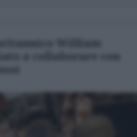
britannico William
iato a collaborare con
ussi