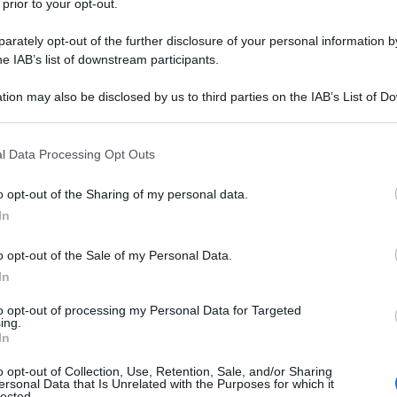
 prior to your opt-out.
rately opt-out of the further disclosure of your personal information by
nnico catturato nella Repubblica Popolare di
he IAB’s list of downstream participants.
ca.
tion may also be disclosed by us to third parties on the IAB’s List of 
to dalle Forze Armate russe durante i combattimenti
 that may further disclose it to other third parties.
ercenarismo. "Nativo di Southampton, specialista in
 that this website/app uses one or more Google services and may gath
 Davis Hayden, è stato catturato nei pressi di
l Data Processing Opt Outs
including but not limited to your visit or usage behaviour. You may click 
e di Mosca per essere sottoposto a indagini e a una
 to Google and its third-party tags to use your data for below specifi
 dichiarato un interlocutore dell'agenzia.
o opt-out of the Sharing of my personal data.
ogle consent section.
In
uto in uno dei centri di detenzione preventiva di
o opt-out of the Sale of my Personal Data.
ndagini. È stato inoltre precisato che, prima di
In
ianco delle forze armate ucraine, Hayden prestava
nniche, ma era stato congedato a causa della sua
to opt-out of processing my Personal Data for Targeted
Prima di firmare il contratto, lavorava in un negozio
ing.
In
o opt-out of Collection, Use, Retention, Sale, and/or Sharing
ersonal Data that Is Unrelated with the Purposes for which it
lotone di artiglieria pesante. La pena prevista per il
lected.