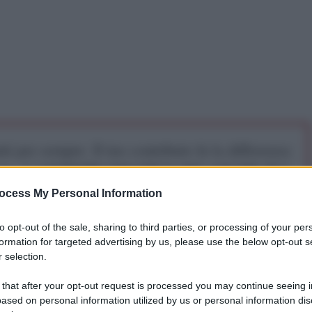
iti per sempre. Il tuo contributo fa la differenza:
mazione. L'ANTIDIPLOMATICO SEI ANCHE TU!
ocess My Personal Information
a 5€
Dona 15€
Scegli importo
to opt-out of the sale, sharing to third parties, or processing of your per
formation for targeted advertising by us, please use the below opt-out s
 selection.
 that after your opt-out request is processed you may continue seeing i
ased on personal information utilized by us or personal information dis