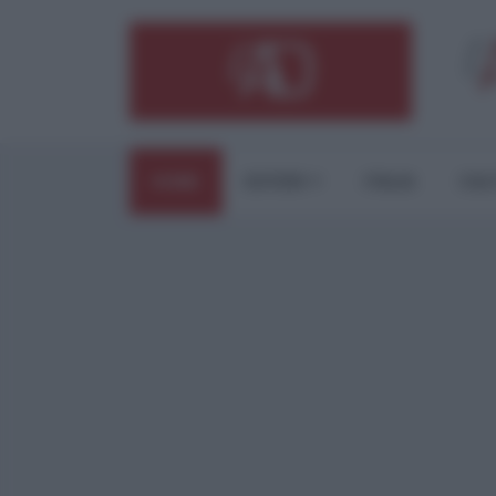
HOME
ESTERI
ITALIA
CUL