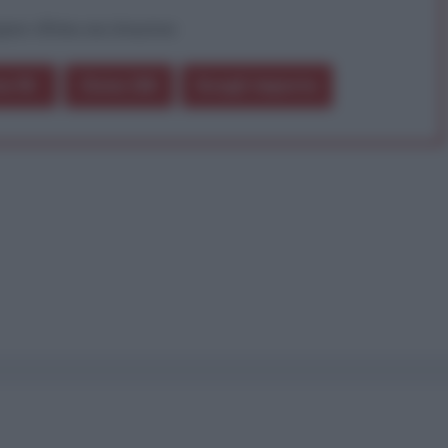
pure effettua una donazione
a 5€
Dona 15€
Scegli importo