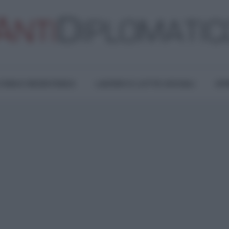
TURA E RESISTENZA
LAVORO E LOTTE SOCIALI
OPI