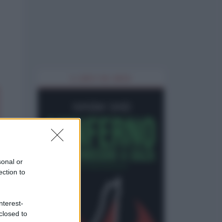
IL LIBRO DEL MESE
sonal or
ection to
nterest-
closed to