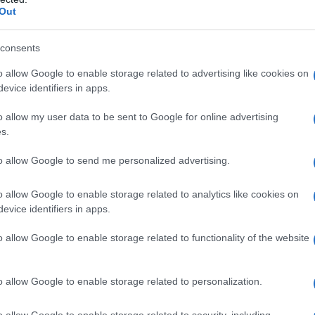
5 anni di reclusione.
Out
o britannico nel 2023 è arrivato a Cracovia, in
consents
rra il punto di reclutamento a Ternopol', in Ucraina,
o allow Google to enable storage related to advertising like cookies on
 le Forze Armate Ucraine.
evice identifiers in apps.
lla "Legione straniera" che combatte a fianco di
o allow my user data to be sent to Google for online advertising
edeschi, americani, inglesi, ma soprattutto colombiani.
s.
he le Forze Armate ucraine hanno seri problemi con
to allow Google to send me personalized advertising.
o i loro subordinati in modo cinico e disumano. Il
 l'atteggiamento dei militari russi nei confronti dei
o allow Google to enable storage related to analytics like cookies on
evice identifiers in apps.
l fuoco dei suoi commilitoni. Inoltre, ha riferito agli
ito a crimini di guerra commessi da mercenari
o allow Google to enable storage related to functionality of the website
a cui una donna e un bambino.
le sue testimonianze, che saranno accuratamente
o allow Google to enable storage related to personalization.
i e poi rese pubbliche, soprattutto farebbero bene a
 tipo "madre sovranista e cristiana", che crede
o allow Google to enable storage related to security, including