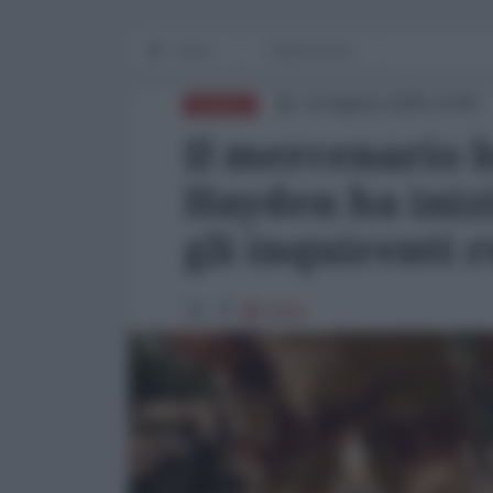
Home
Dalla Russia
12 Agosto 2025 14:00
RUSSIA
Il mercenario 
Hayden ha iniz
gli inquirenti r
8840