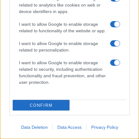
related to analytics like cookies on web or
device identifiers in apps.
#
I
MEDIA
ALLA
GUERRA
I want to allow Google to enable storage
related to functionality of the website or app.
di Francesco Santoianni
I want to allow Google to enable storage
related to personalization.
I want to allow Google to enable storage
related to security, including authentication
functionality and fraud prevention, and other
Milioni di chiamate spam? Colpa dello
user protection.
Stato che non c’è più
28 Luglio 2026 16:00
CONFIRM
#
NATIVI
Data Deletion
Data Access
Privacy Policy