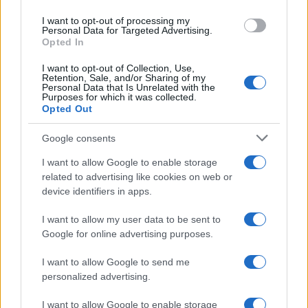
caratteristiche italiane
use your data for below specified purposes in below Google
I want to opt-out of processing my
consent section.
Personal Data for Targeted Advertising.
30 Luglio 2026 09:00
Opted In
I want to opt-out of Collection, Use,
Retention, Sale, and/or Sharing of my
Personal Data that Is Unrelated with the
#
STORIA
IN
DIRETTA
Purposes for which it was collected.
Opted Out
di Loretta Napoleoni
Google consents
I want to allow Google to enable storage
related to advertising like cookies on web or
device identifiers in apps.
I want to allow my user data to be sent to
"Black Rock non perde mai" – l'allarme di
Google for online advertising purposes.
Volpi sulla bolla tecnologica
27 Giugno 2026 16:24
I want to allow Google to send me
personalized advertising.
I want to allow Google to enable storage