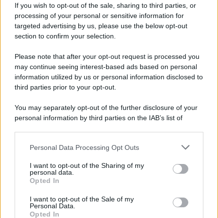
If you wish to opt-out of the sale, sharing to third parties, or
di Fabio Massimo Paernti
processing of your personal or sensitive information for
targeted advertising by us, please use the below opt-out
section to confirm your selection.
Please note that after your opt-out request is processed you
may continue seeing interest-based ads based on personal
"Mentre noi giochiamo con i chatbot, la
information utilized by us or personal information disclosed to
Cina si è presa il futuro dell'IA" (VIDEO)
third parties prior to your opt-out.
24 Giugno 2026 08:00
You may separately opt-out of the further disclosure of your
personal information by third parties on the IAB’s list of
downstream participants.
#
RETHINK.POWER
Personal Data Processing Opt Outs
This information may also be disclosed by us to third parties
on the IAB’s List of Downstream Participants that may further
I want to opt-out of the Sharing of my
disclose it to other third parties.
di Alessandro Bartoloni
personal data.
Opted In
Please note that this website/app uses one or more Google
services and may gather and store information including but
I want to opt-out of the Sale of my
Personal Data.
not limited to your visit or usage behaviour. You may click to
Opted In
grant or deny consent to Google and its third-party tags to