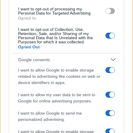
Come finirebbe una guerra tra UE e
use your data for below specified purposes in below Google
I want to opt-out of processing my
Russia? Tre scenari per il 2030 (e le
consent section.
Personal Data for Targeted Advertising.
alternative alla linea dura)
Opted In
20 Luglio 2026 10:00
I want to opt-out of Collection, Use,
Retention, Sale, and/or Sharing of my
Personal Data that Is Unrelated with the
Purposes for which it was collected.
Opted Out
#
EDITORIALI
Google consents
I want to allow Google to enable storage
related to advertising like cookies on web or
device identifiers in apps.
I want to allow my user data to be sent to
Google for online advertising purposes.
Beppe Grillo e il socialismo con
I want to allow Google to send me
caratteristiche italiane
personalized advertising.
30 Luglio 2026 09:00
I want to allow Google to enable storage