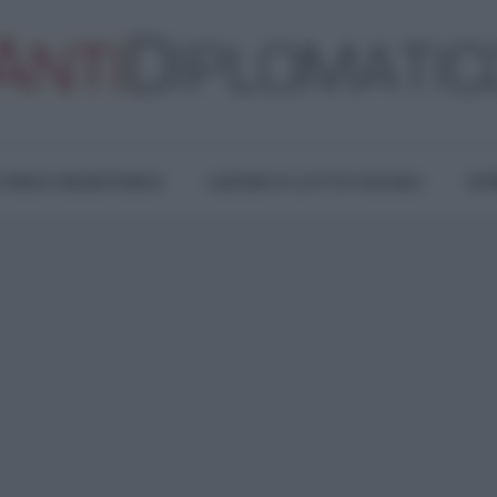
TURA E RESISTENZA
LAVORO E LOTTE SOCIALI
OPI