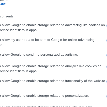
Out
ficio", "documenti richiesti" o "valutazione delle
ente e drammaticamente. Siamo circondati da
consents
o allow Google to enable storage related to advertising like cookies on
evice identifiers in apps.
 affermato che il 19° secolo aveva inaugurato l'era
 è che la burocrazia è così completa che non la
o allow my user data to be sent to Google for online advertising
 1940 e 1950, la gente si lamentava della sua
s.
 nemmeno più un modo di organizzare la nostra vita
 è anche nuovo è
la creazione della prima
to allow Google to send me personalized advertising.
 di gestione che nessuno ha ancora identificato
 principalmente una questione di libero scambio. Ma
o allow Google to enable storage related to analytics like cookies on
evice identifiers in apps.
one di trattati internazionali e tutta una classe di
 regolano le cose.
o allow Google to enable storage related to functionality of the website
i gestire il capitalismo. Tradizionalmente, il ruolo
rapporti di proprietà, regolare per evitare esplosione
o allow Google to enable storage related to personalization.
tata un mezzo a servizio delle strutture di estrazione
tratti con mezzi burocratici.
Oggi la maggior parte
o allow Google to enable storage related to security, including