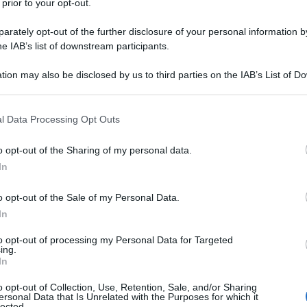
 prior to your opt-out.
aso la nostra vita, e sempre più persone pensano
nza alcun contributo al mondo. Questo non è colpa
rately opt-out of the further disclosure of your personal information by
he IAB’s list of downstream participants.
 ma dei mercati e la finanziarizzazione. "Qualsiasi
dello Stato avrà l'effetto finale di aumentare il numero
tion may also be disclosed by us to third parties on the IAB’s List of 
 di documenti", spiega
David Graeber
, antropologo
 that may further disclose it to other third parties.
l movimento Occupy Wall Street, in un'intervista
 that this website/app uses one or more Google services and may gath
l Data Processing Opt Outs
 suo nuovo libro "Burocrazia", nel quale invita la
including but not limited to your visit or usage behaviour. You may click 
 to Google and its third-party tags to use your data for below specifi
a verso questa "burocrazia totale" contro la quale
o opt-out of the Sharing of my personal data.
ogle consent section.
In
o opt-out of the Sale of my Personal Data.
In
 in un'era di "burocrazia totale.
" Basta
 che passiamo a compilare di moduli. Qualcuno ha
to opt-out of processing my Personal Data for Targeted
ti Uniti spendono in media sei mesi della loro vita in
ing.
In
verde. Nessuno ha calcolato quanto tempo passiamo
n anno ... 'è la prima volta nella storia che si
o opt-out of Collection, Use, Retention, Sale, and/or Sharing
ersonal Data that Is Unrelated with the Purposes for which it
crazia.
lected.