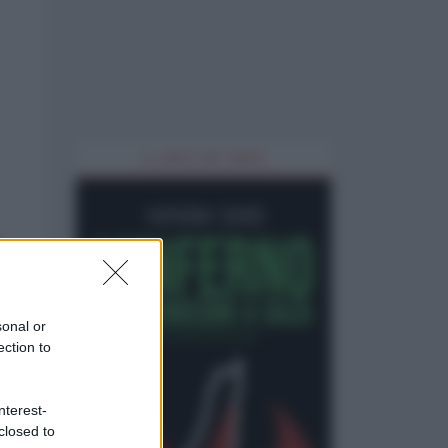
IL LIBRO DEL MESE
sonal or
ection to
nterest-
closed to