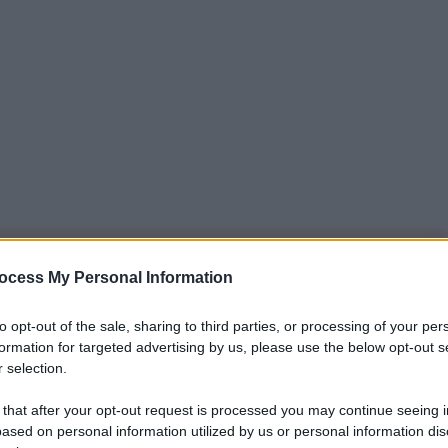
iti per sempre. Il tuo contributo fa la differenza:
ocess My Personal Information
mazione. L'ANTIDIPLOMATICO SEI ANCHE TU!
to opt-out of the sale, sharing to third parties, or processing of your per
formation for targeted advertising by us, please use the below opt-out s
 selection.
a 5€
Dona 15€
Scegli importo
 that after your opt-out request is processed you may continue seeing i
ased on personal information utilized by us or personal information dis