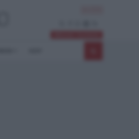
ACCEDI
Abbonati / Sostienici
NIONI
SHOP