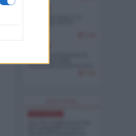
EUROPA
Cina, Russia e Iran, io ve
l’avevo detto (di Vito
Petrocelli)
7244
EUROPA
Petro accusa Netanyahu di
essere responsabile
"dell'invasione civile di Ceuta
da parte dei marocchini"
7160
WORLD AFFAIRS
NORD-AMERICA
Iran-USA, scoppia il caso dei
dati manipolati: il nuovo
metodo del Pentagono per