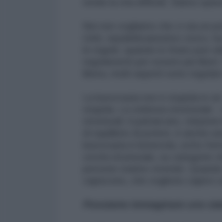
rende la vita difficile. Siamo spave
Noi non vogliamo che ci sia un pot
Uniti, repubblicanesimo civico, ha
le regole: quando lo Stato può ob
regolamenti per essere più liberi
libera, molti aspetti sono regolati
La burocrazia non è stupida in sé.
stupida. La violenza strutturale 
strutturali: il patriarcato, relazion
di squilibrio di potere, è anche 
burocrazia è benevola, sotto form
cecità strutturale, su categorie 
persone stanno vivendo. Quando i 
capiscono, che vogliono capirvi 
Possiamo immaginare uno sta