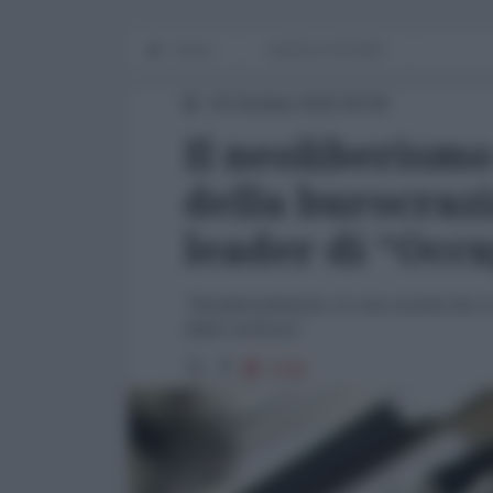
Home
WORLD AFFAIRS
20 Ottobre 2015 00:00
Il neoliberismo
della burocrazi
leader di “Occu
"Paradossalmente, in una società che si 
dalla violenza"
2349