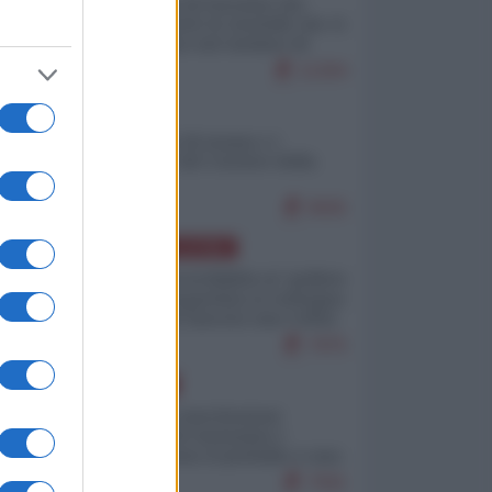
La mappa di Eurostat che
smonta tutte le storielle che vi
raccontano sul turismo di
massa
11304
ITALIA
Il turismo di massa e i
"risvegli" del Corriere della
sera
9505
AMERICA LATINA
Dalla Convertibilità al "grillete
fiscal": l'Argentina si consegna
ai mercati (ancora una volta)
7975
EUROPA
Mosca: le esercitazioni
nucleari di Germania e
Francia sono il preludio a una
guerra contro la Russia
7591