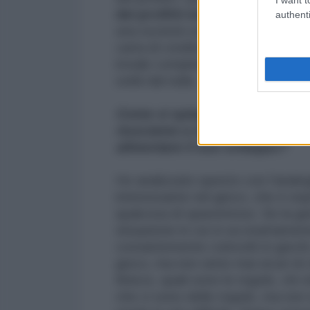
dei profitti non ha nulla a che
authenti
una società come la General Motor
carta di credito, che con la prod
irreale completamente scollegato
soldi dal nulla.
Come si spiega allora che siam
riusciamo a mettere in discus
alimentare il suo sviluppo?
Ho analizzato questo con l'analog
interessante nel gioco, che è esp
qualcosa di spaventoso. Se la gen
situazione in cui si sa esattament
costantemente coinvolti in giochi, 
gioco, ma non siete mai sicuri di 
finisce, quali sono le regole, chi
che ci sono delle regole, ma non 