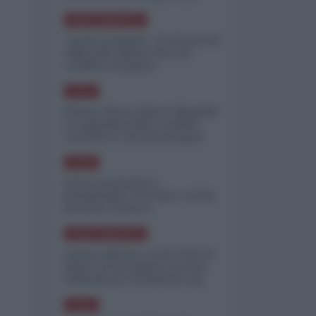
minimizzare le perdite
NORD-AMERICA
"Scorte al limite": il retroscena
CNN sulla difesa USA nel
conflitto iraniano
ASIA
Yemen, blocco Bab el-Mandab:
Le superpetroliere saudite
costrette a circumnavigare
l'Africa
ASIA
l'Iran era pronto a
bombardare l'Ucraina, cos'ha
fermato l'attacco
NORD-AMERICA
Guerra all'Iran, scorte USA al
limite: il Pentagono investe
miliardi per ricostituire gli
arsenali
ASIA