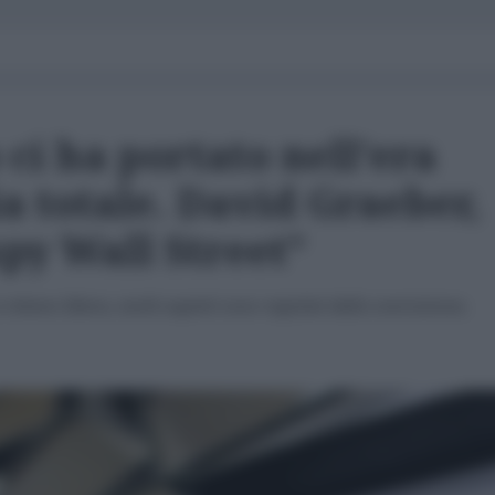
 ci ha portato nell'era
a totale. David Graeber,
py Wall Street”
ritiene libera, molti aspetti sono regolati dalla coercizione,