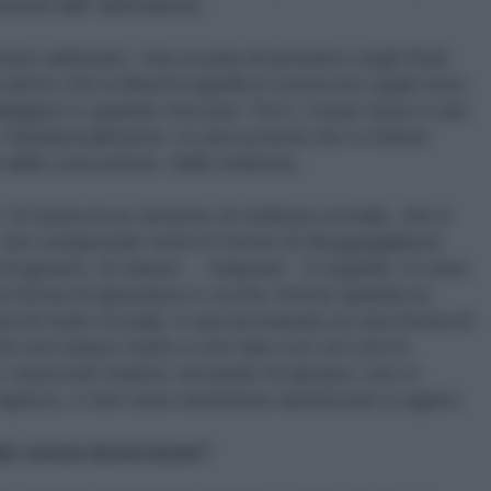
ntati dall' arbitrarietà.
ere arbitrario. Una scuola di pensiero negli Stati
 detto che la libertà significa conoscere quali sono
bligarvi e quando non può. Da lì, creare nuovi e più
. Paradossalmente, in una società che si ritiene
 dalla coercizione, dalla violenza.
 Si tratta di un sintomo di violenza sociale, che è
- che comprende tutte le forme di disuguaglianze
i di genere, di classe ... relazioni - è stupida. In caso
una forma di ignoranza e cecità. Anche quando la
a di stato sociale, è ancora basata su una forma di
che non hanno molto a che fare con ciò che le
burocrati stanno cercando di aiutarvi, non vi
capisco, e non sono nemmeno autorizzati a capirvi.
to senza burocrazia?