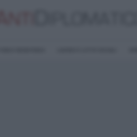
TURA E RESISTENZA
LAVORO E LOTTE SOCIALI
OPI