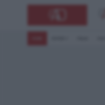
HOME
ESTERI
ITALIA
CUL