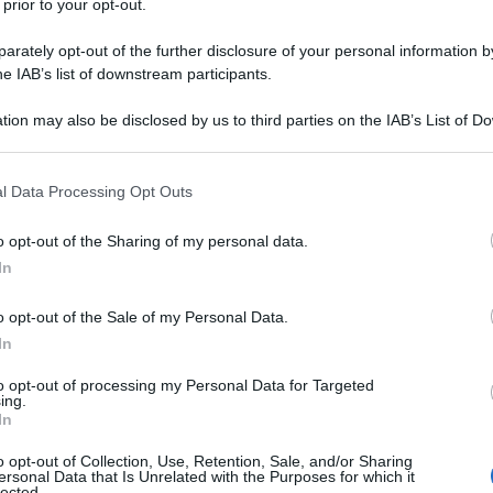
 prior to your opt-out.
o Khawaja Asif ritiene che la recente aggressione
rately opt-out of the further disclosure of your personal information by
he IAB’s list of downstream participants.
stata condotta senza il previo consenso degli
to il momento per i paesi musulmani di formare
tion may also be disclosed by us to third parties on the IAB’s List of 
tile NATO per affrontare le sfide comuni.
 that may further disclose it to other third parties.
 that this website/app uses one or more Google services and may gath
l Data Processing Opt Outs
zioni durante
un'intervista
concessa martedì al
including but not limited to your visit or usage behaviour. You may click 
 Geo News, in seguito al vertice di emergenza
 to Google and its third-party tags to use your data for below specifi
o opt-out of the Sharing of my personal data.
ogle consent section.
n risposta agli attacchi israeliani contro i leader del
In
nese Hamas a Doha la scorsa settimana.
o opt-out of the Sale of my Personal Data.
In
sortato i musulmani a "riconoscere i nemici amici" e a
tolineando che "dovrebbero formare una NATO
to opt-out of processing my Personal Data for Targeted
ing.
In
o opt-out of Collection, Use, Retention, Sale, and/or Sharing
mbiamento nell'opinione pubblica nel mondo
ersonal Data that Is Unrelated with the Purposes for which it
lected.