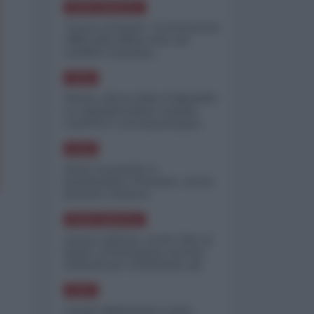
NORD-AMERICA
"Scorte al limite": il retroscena
CNN sulla difesa USA nel
conflitto iraniano
ASIA
Yemen, blocco Bab el-Mandab:
Le superpetroliere saudite
costrette a circumnavigare
l'Africa
ASIA
l'Iran era pronto a
bombardare l'Ucraina, cos'ha
fermato l'attacco
NORD-AMERICA
Guerra all'Iran, scorte USA al
limite: il Pentagono investe
miliardi per ricostituire gli
arsenali
ASIA
Canale diplomatico resta