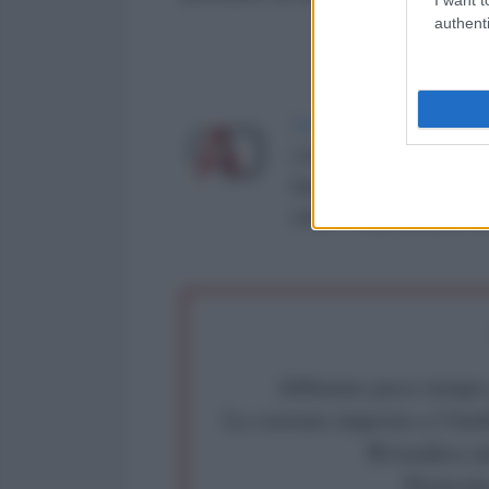
authenti
LA REDAZIONE DE L'ANT
L'AntiDiplomatico è una te
Roma al n° 162/2015 del re
critica: info@lantidiplomat
Abbiamo poco tempo pe
La censura imposta a l'Ant
Rivendica un
Partecip