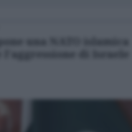
opone una NATO islamica
l'aggressione di Israele