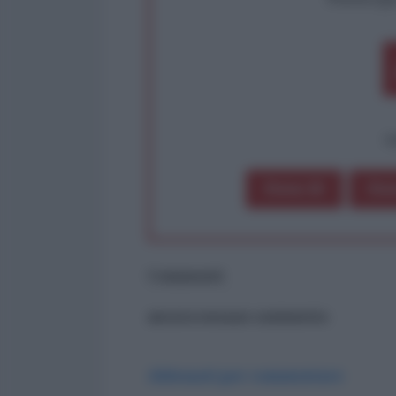
op
Dona 1€
Don
Commenti
ancora nessun commento
Abbonati per commentare