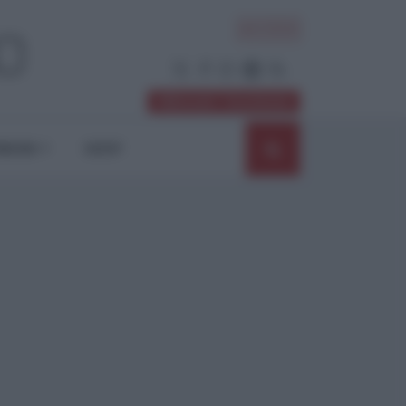
ACCEDI
Abbonati / Sostienici
NIONI
SHOP