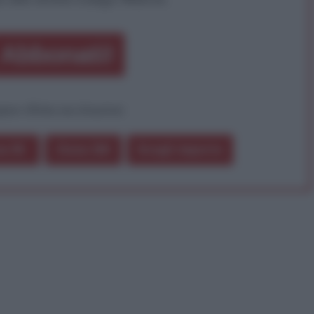
Abbonati!
pure effettua una donazione
a 5€
Dona 15€
Scegli importo