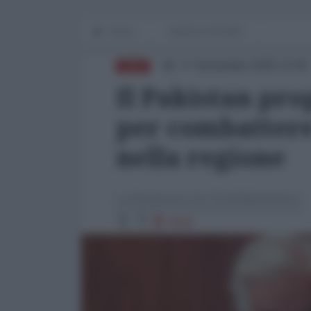
Home
WORLD AFFAIRS
17 Settembre 2025 14:30
ASIA
Il Pakistan pr
per combattere 
nella regione
La Redazione de l'AntiDiplomatico
4929