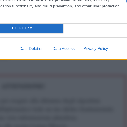
cation functionality and fraud prevention, and other user protection.
CONFIRM
IDIPLOMATICO
stata registrata in data 08/09/2015 presso il Tribunale civile di
Data Deletion
Data Access
Privacy Policy
gistro di stampa. Per ogni informazione, richiesta, consiglio e
ico.it
ATTENZIONE!
r reagire alla dittatura degli algoritmi.
iDiplomatico lede un tuo diritto fondamentale.
a vera informazione pluralista.
a alla nostra Lunga Marcia.