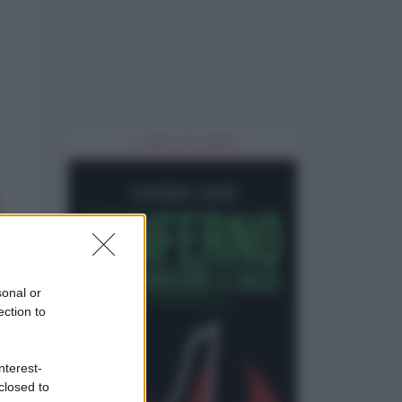
IL LIBRO DEL MESE
sonal or
ection to
nterest-
closed to