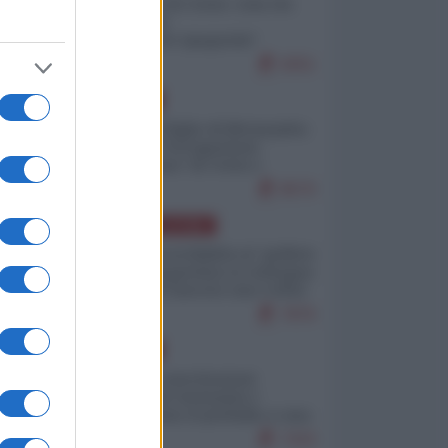
Invasione di Ceuta: cosa sta
accadendo
nell'enclave spagnola?
9251
EUROPA
Quando il figlio di Netanyahu
incitava "l'occupazione
musulmana" di Ceuta e
Melilla
8570
AMERICA LATINA
Dalla Convertibilità al "grillete
fiscal": l'Argentina si consegna
ai mercati (ancora una volta)
7876
EUROPA
Mosca: le esercitazioni
nucleari di Germania e
Francia sono il preludio a una
guerra contro la Russia
7433