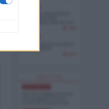
EUROPA
Petro accusa Netanyahu di
essere responsabile
"dell'invasione civile di Ceuta
da parte dei marocchini"
7083
EUROPA
Ceuta, perché non mi aspetto
più nulla dall'UE
6877
WORLD AFFAIRS
NORD-AMERICA
Iran-USA, scoppia il caso dei
dati manipolati: il nuovo
metodo del Pentagono per
minimizzare le perdite