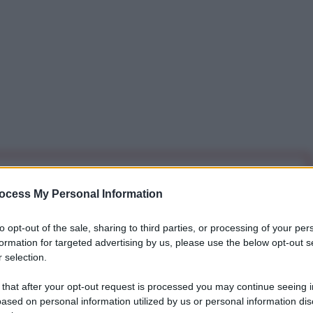
iti per sempre. Il tuo contributo fa la differenza:
ocess My Personal Information
mazione. L'ANTIDIPLOMATICO SEI ANCHE TU!
to opt-out of the sale, sharing to third parties, or processing of your per
formation for targeted advertising by us, please use the below opt-out s
a 5€
Dona 15€
Scegli importo
 selection.
 that after your opt-out request is processed you may continue seeing i
ased on personal information utilized by us or personal information dis