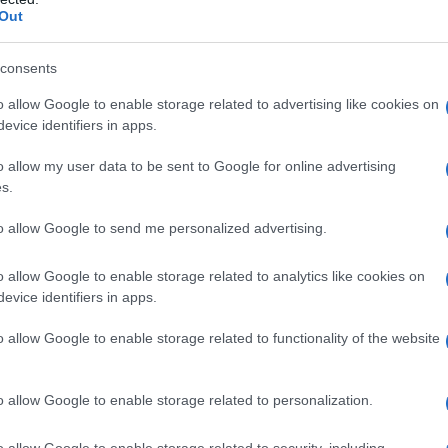
fino negli Stati Uniti si sta verificando una
Out
.
consents
ato l'attacco contro i leader di Hamas "con il
o allow Google to enable storage related to advertising like cookies on
tendo che "ne vedremo le conseguenze nel
evice identifiers in apps.
o allow my user data to be sent to Google for online advertising
s.
involgimento americano nello sviluppo di al-Qaeda e il
eader del gruppo terroristico, Osama bin Laden, dal
to allow Google to send me personalized advertising.
o allow Google to enable storage related to analytics like cookies on
evice identifiers in apps.
viluppi in corso in Siria, in particolare del regime
icazione della tacita approvazione degli Stati Uniti.
o allow Google to enable storage related to functionality of the website
tà per i musulmani di stabilire un'alleanza militare
o allow Google to enable storage related to personalization.
primario della difesa reciproca piuttosto che
ico.
o allow Google to enable storage related to security, including