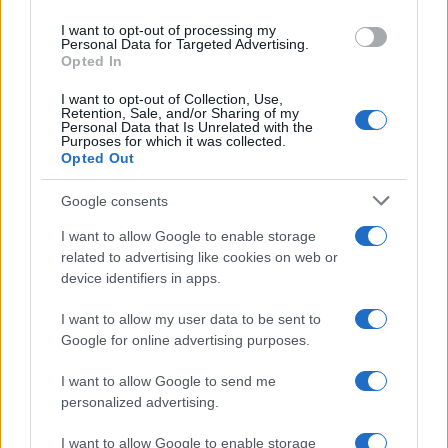
di Francesco Santoianni
use your data for below specified purposes in below Google
I want to opt-out of processing my
consent section.
Personal Data for Targeted Advertising.
Opted In
I want to opt-out of Collection, Use,
Retention, Sale, and/or Sharing of my
Personal Data that Is Unrelated with the
Milioni di chiamate spam? Colpa dello
Purposes for which it was collected.
Stato che non c’è più
Opted Out
28 Luglio 2026 16:00
Google consents
I want to allow Google to enable storage
related to advertising like cookies on web or
#
NATIVI
device identifiers in apps.
I want to allow my user data to be sent to
di Raffaella Milandri
Google for online advertising purposes.
I want to allow Google to send me
personalized advertising.
I want to allow Google to enable storage