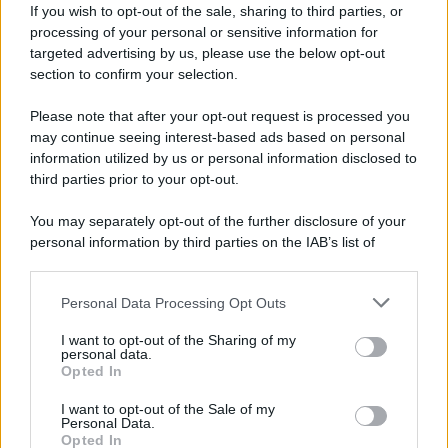
If you wish to opt-out of the sale, sharing to third parties, or
processing of your personal or sensitive information for
targeted advertising by us, please use the below opt-out
#
LA
BELT
AND
ROAD
INITIATIVE
section to confirm your selection.
Please note that after your opt-out request is processed you
may continue seeing interest-based ads based on personal
information utilized by us or personal information disclosed to
third parties prior to your opt-out.
You may separately opt-out of the further disclosure of your
personal information by third parties on the IAB’s list of
Yunnan: Dove il tè incontra il caffè e la
downstream participants.
macadamia profuma di futuro
27 Ottobre 2025 10:00
Personal Data Processing Opt Outs
This information may also be disclosed by us to third parties
on the IAB’s List of Downstream Participants that may further
I want to opt-out of the Sharing of my
disclose it to other third parties.
personal data.
Opted In
Please note that this website/app uses one or more Google
#
I
MEDIA
ALLA
GUERRA
services and may gather and store information including but
I want to opt-out of the Sale of my
Personal Data.
not limited to your visit or usage behaviour. You may click to
Opted In
grant or deny consent to Google and its third-party tags to