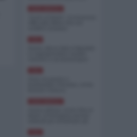
minimizzare le perdite
NORD-AMERICA
"Scorte al limite": il retroscena
CNN sulla difesa USA nel
conflitto iraniano
ASIA
Yemen, blocco Bab el-Mandab:
Le superpetroliere saudite
costrette a circumnavigare
l'Africa
ASIA
l'Iran era pronto a
bombardare l'Ucraina, cos'ha
fermato l'attacco
NORD-AMERICA
Guerra all'Iran, scorte USA al
limite: il Pentagono investe
miliardi per ricostituire gli
arsenali
ASIA