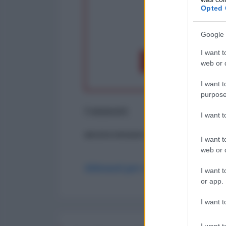
Opted 
op
Google 
I want t
Dona 1€
Don
web or d
I want t
purpose
Commenti
I want 
ancora nessun commento
I want t
web or d
Abbonati per commentare
I want t
or app.
I want t
I want t