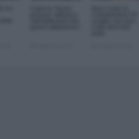
le tre
Come la "borsa
Dazi. Come la
privata" influisce
Commissione UE
 2026
sull'inflazione dei
sceglie con cura
generi alimentari
come farsi del
male
 22:00
05 Ottobre 2025 13:00
22 Agosto 2025 10:00