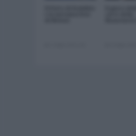
Il Patto di Stabilità
Il gioco del
e la metamorfosi
carte della
di Meloni
finanziaria
17 Ottobre 2025 11:00
14 Ottobre 2025