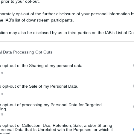
 prior to your opt-out.
ine e l'assunzione di autisti per trasportare i deputati
rately opt-out of the further disclosure of your personal information by
ta di un aumento di 3,7 milioni di euro che porterebbe
he IAB’s list of downstream participants.
porto per i deputati a
€ 10,5 milioni all'anno
. Klaus
mento, ha detto che lo scopo è "il miglioramento
tion may also be disclosed by us to third parties on the IAB’s List of 
 that may further disclose it to other third parties.
arlamento" .
 that this website/app uses one or more Google services and may gath
l Data Processing Opt Outs
including but not limited to your visit or usage behaviour. You may click 
ATTENZIONE!
 to Google and its third-party tags to use your data for below specifi
o opt-out of the Sharing of my personal data.
ogle consent section.
In
r reagire alla dittatura degli algoritmi.
iDiplomatico lede un tuo diritto fondamentale.
o opt-out of the Sale of my Personal Data.
In
a vera informazione pluralista.
a alla nostra Lunga Marcia.
to opt-out of processing my Personal Data for Targeted
ing.
In
o opt-out of Collection, Use, Retention, Sale, and/or Sharing
Abbonati!
ersonal Data that Is Unrelated with the Purposes for which it
lected.