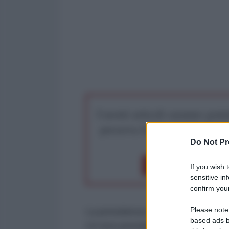
I nostri articoli saranno gratu
preserva la libera infor
Do Not Pr
Dona 1€
Don
If you wish 
sensitive in
confirm your
Please note
La presidenza del Parlamento eu
based ads b
14 vice presidenti, voterà oggi 