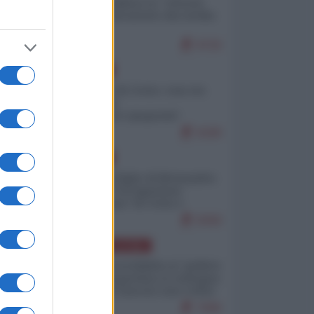
Quali sarebbero le “vittorie
ucraine” decantate dai media
italici?
9720
EUROPA
Invasione di Ceuta: cosa sta
accadendo
nell'enclave spagnola?
9189
EUROPA
Quando il figlio di Netanyahu
incitava "l'occupazione
musulmana" di Ceuta e
Melilla
8358
AMERICA LATINA
Dalla Convertibilità al "grillete
fiscal": l'Argentina si consegna
ai mercati (ancora una volta)
7696