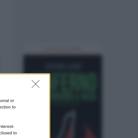
IL LIBRO DEL MESE
sonal or
ection to
nterest-
closed to