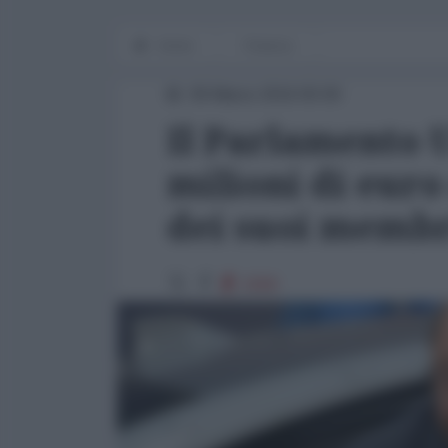
Home
Finanza
09 Marzo 2016 00:00
Il Parlamento 
milioni di euro
dei suoi membr
1560