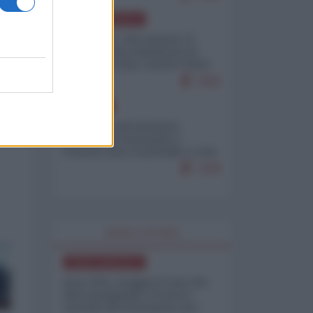
NORD-AMERICA
Il "mistero" dei numeri: il
governo Usa minimizza le
vittime in Iran, mentre fonti
interne...
7659
EUROPA
Mosca: le esercitazioni
nucleari di Germania e
Francia sono il preludio a una
guerra contro la Russia
7298
WORLD AFFAIRS
NORD-AMERICA
Iran-USA, scoppia il caso dei
dati manipolati: il nuovo
metodo del Pentagono per