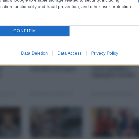
cation functionality and fraud prevention, and other user protection.
CONFIRM
Data Deletion
Data Access
Privacy Policy
i più
Nexperia,
Chi paga il
 della
l'ennesimo
risanamento dei
s-
suicidio europeo
conti pubblici
a
(Spiegato facile)
25 11:00
23 Ottobre 2025 07:00
20 Ottobre 2025 09:00