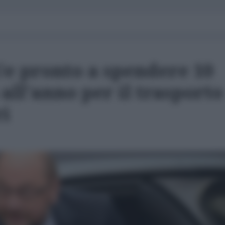
Ue pronto a spendere 10
 all'anno per il trasporto
i