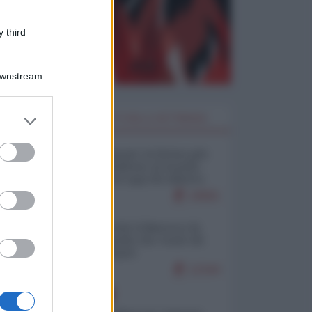
 third
Downstream
er and store
I PIÙ LETTI DELLA SETTIMANA
to grant or
ed purposes
Restare umani: la forma più
alta di ribellione al mondo
distopico di oggi (di Alberto
Bradanini)
19581
Ceuta: perché il Marocco fa
con noi quello che vuole (di
Alberto Negri)
12344
EUROPA