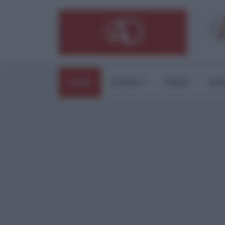
HOME
ESTERI
ITALIA
CUL