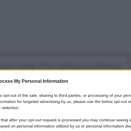
iti per sempre. Il tuo contributo fa la differenza:
mazione. L'ANTIDIPLOMATICO SEI ANCHE TU!
ocess My Personal Information
a 5€
Dona 15€
Scegli importo
to opt-out of the sale, sharing to third parties, or processing of your per
formation for targeted advertising by us, please use the below opt-out s
 selection.
 that after your opt-out request is processed you may continue seeing i
ropeo, che comprende il presidente Martin Schulz e
ased on personal information utilized by us or personal information dis
per approvare un
aumento della spesa
per i costi di