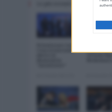
Le più recenti da Finanza
authenti
Privatizzare tutto.
I 5 element
Cosa si nasconde
inquietanti
dietro la
vicenda Mp
finanziaria
Mediobanc
"inesistente"
22 Dicembre 2025 12:00
29 Novembre 20