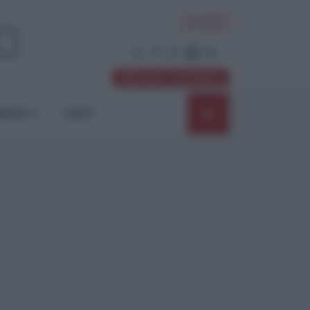
ACCEDI
Abbonati / Sostienici
NIONI
SHOP