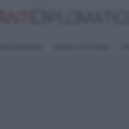
TURA E RESISTENZA
LAVORO E LOTTE SOCIALI
OPI