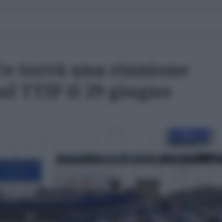
Ue terrà una riunione
ul TTIP il 29 giugno