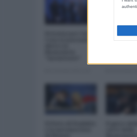
authenti
Privatizzare tutto.
I 5 element
Cosa si nasconde
inquietanti
dietro la
vicenda Mp
finanziaria
Mediobanc
"inesistente"
22 Dicembre 2025 12:00
29 Novembre 20
Il Patto di Stabilità
Il gioco del
e la metamorfosi
carte della
di Meloni
finanziaria