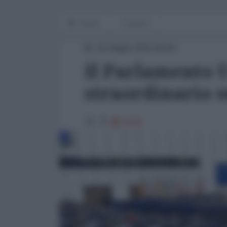
Home
Finanza
16 Giugno 2015 00:00
Il Parlamento 
straordinario s
1678