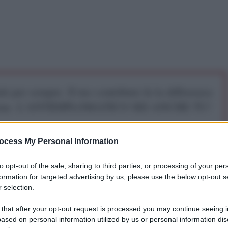
iti per sempre. Il tuo contributo fa la differenza:
mazione. L'ANTIDIPLOMATICO SEI ANCHE TU!
ocess My Personal Information
a 5€
Dona 15€
Scegli importo
to opt-out of the sale, sharing to third parties, or processing of your per
formation for targeted advertising by us, please use the below opt-out s
 selection.
 internazionale del Parlamento europeo terrà una
no a Bruxelles per decidere come procedere con i 116
 that after your opt-out request is processed you may continue seeing i
mandazioni dell'Assemblea alle trattative per il
ased on personal information utilized by us or personal information dis