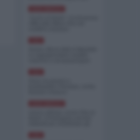
minimizzare le perdite
NORD-AMERICA
"Scorte al limite": il retroscena
CNN sulla difesa USA nel
conflitto iraniano
ASIA
Yemen, blocco Bab el-Mandab:
Le superpetroliere saudite
costrette a circumnavigare
l'Africa
ASIA
l'Iran era pronto a
bombardare l'Ucraina, cos'ha
fermato l'attacco
NORD-AMERICA
Guerra all'Iran, scorte USA al
limite: il Pentagono investe
miliardi per ricostituire gli
arsenali
ASIA