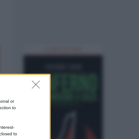
IL LIBRO DEL MESE
sonal or
ection to
nterest-
closed to