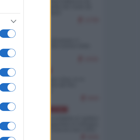
Ceuta: perché il Marocco fa
con noi quello che vuole (di
Alberto Negri)
12799
ITALIA
Il turismo di massa e i
"risvegli" del Corriere della
sera
10181
EUROPA
Cina, Russia e Iran, io ve
l’avevo detto (di Vito
Petrocelli)
8444
AMERICA LATINA
Dalla Convertibilità al "grillete
fiscal": l'Argentina si consegna
ai mercati (ancora una volta)
8046