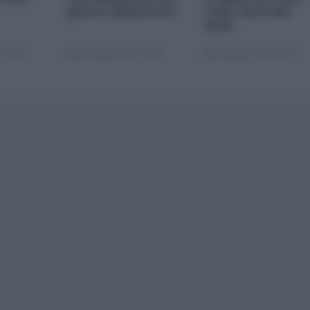
generi alimentari
come farsi del
male
 22:00
05 Ottobre 2025 13:00
22 Agosto 2025 10:00