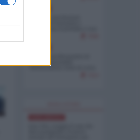
EUROPA
Mosca: le esercitazioni
nucleari di Germania e
Francia sono il preludio a una
guerra contro la Russia
7636
EUROPA
Petro accusa Netanyahu di
essere responsabile
"dell'invasione civile di Ceuta
da parte dei marocchini"
7213
WORLD AFFAIRS
NORD-AMERICA
Iran-USA, scoppia il caso dei
dati manipolati: il nuovo
metodo del Pentagono per