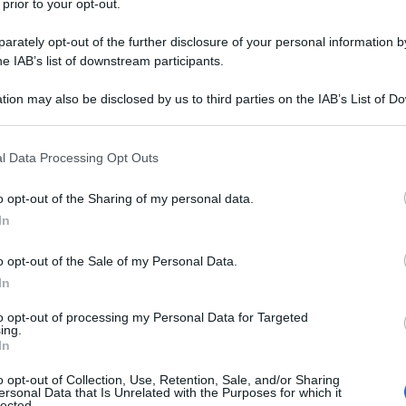
 prior to your opt-out.
o UE-USA. Il Presidente del Parlamento europeo
rsa settimana al fine di garantire un forte
rately opt-out of the further disclosure of your personal information by
he IAB’s list of downstream participants.
tion may also be disclosed by us to third parties on the IAB’s List of 
 that may further disclose it to other third parties.
ATTENZIONE!
 that this website/app uses one or more Google services and may gath
l Data Processing Opt Outs
r reagire alla dittatura degli algoritmi.
including but not limited to your visit or usage behaviour. You may click 
 to Google and its third-party tags to use your data for below specifi
iDiplomatico lede un tuo diritto fondamentale.
o opt-out of the Sharing of my personal data.
ogle consent section.
In
a vera informazione pluralista.
a alla nostra Lunga Marcia.
o opt-out of the Sale of my Personal Data.
In
to opt-out of processing my Personal Data for Targeted
Abbonati!
ing.
In
o opt-out of Collection, Use, Retention, Sale, and/or Sharing
ersonal Data that Is Unrelated with the Purposes for which it
pure effettua una donazione
lected.