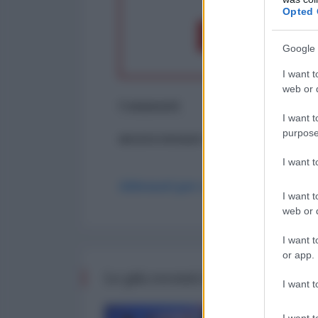
Opted 
Dona 1€
Don
Google 
I want t
web or d
Commenti
I want t
purpose
ancora nessun commento
I want 
Abbonati per commentare
I want t
web or d
I want t
or app.
Le più recenti da Finanza
I want t
I want t