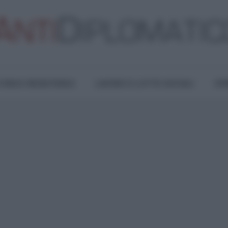
TURA E RESISTENZA
LAVORO E LOTTE SOCIALI
OPI