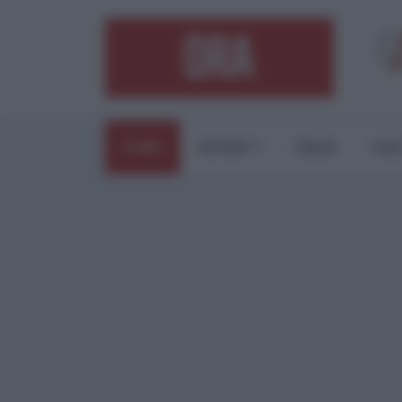
HOME
ESTERI
ITALIA
CUL