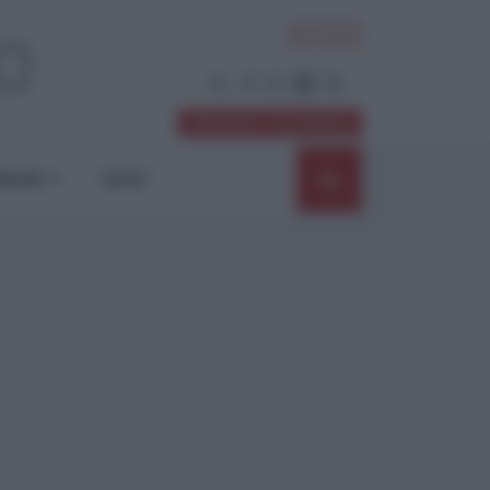
ACCEDI
Abbonati / Sostienici
NIONI
SHOP