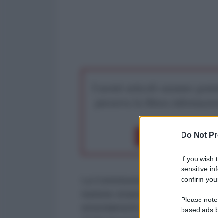
I nostri articoli saranno gratu
preserva la libera infor
Do Not Pr
Dona 1€
Don
If you wish 
sensitive in
confirm your
La Commissione per il commercio
riunione straordinaria il 29 giug
Please note
emendamenti al progetto di racco
based ads b