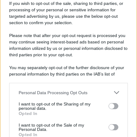
alternative alla linea dura)
If you wish to opt-out of the sale, sharing to third parties, or
20 Luglio 2026 10:00
processing of your personal or sensitive information for
targeted advertising by us, please use the below opt-out
section to confirm your selection.
Please note that after your opt-out request is processed you
#
EDITORIALI
may continue seeing interest-based ads based on personal
information utilized by us or personal information disclosed to
third parties prior to your opt-out.
You may separately opt-out of the further disclosure of your
personal information by third parties on the IAB’s list of
downstream participants.
Personal Data Processing Opt Outs
This information may also be disclosed by us to third parties
Beppe Grillo e il socialismo con
on the IAB’s List of Downstream Participants that may further
caratteristiche italiane
I want to opt-out of the Sharing of my
disclose it to other third parties.
personal data.
30 Luglio 2026 09:00
Opted In
Please note that this website/app uses one or more Google
services and may gather and store information including but
I want to opt-out of the Sale of my
Personal Data.
not limited to your visit or usage behaviour. You may click to
Opted In
grant or deny consent to Google and its third-party tags to