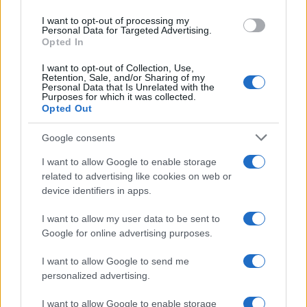
use your data for below specified purposes in below Google
17 Ottobre 2025 13:00
I want to opt-out of processing my
consent section.
Personal Data for Targeted Advertising.
Opted In
I want to opt-out of Collection, Use,
Retention, Sale, and/or Sharing of my
#
UNA
FINESTRA
APERTA
Personal Data that Is Unrelated with the
Purposes for which it was collected.
Opted Out
Una finestra aperta
Google consents
I want to allow Google to enable storage
related to advertising like cookies on web or
device identifiers in apps.
La governance cinese vista dai
rappresentanti italiani e la visione dello
I want to allow my user data to be sent to
sviluppo comune sino-italiano
Google for online advertising purposes.
06 Agosto 2026 08:00
I want to allow Google to send me
personalized advertising.
I want to allow Google to enable storage