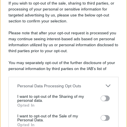
If you wish to opt-out of the sale, sharing to third parties, or
processing of your personal or sensitive information for
targeted advertising by us, please use the below opt-out
section to confirm your selection.
Please note that after your opt-out request is processed you
may continue seeing interest-based ads based on personal
information utilized by us or personal information disclosed to
third parties prior to your opt-out.
You may separately opt-out of the further disclosure of your
#
GEOGRAFIE
DEL
POTERE
personal information by third parties on the IAB’s list of
downstream participants.
di Fabio Massimo Paernti
Personal Data Processing Opt Outs
This information may also be disclosed by us to third parties
on the IAB’s List of Downstream Participants that may further
I want to opt-out of the Sharing of my
disclose it to other third parties.
personal data.
Opted In
Please note that this website/app uses one or more Google
services and may gather and store information including but
I want to opt-out of the Sale of my
Personal Data.
not limited to your visit or usage behaviour. You may click to
"Mentre noi giochiamo con i chatbot, la
Opted In
grant or deny consent to Google and its third-party tags to