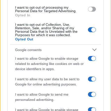
use your data for below specified purposes in below Google
I want to opt-out of processing my
consent section.
Personal Data for Targeted Advertising.
Opted In
I want to opt-out of Collection, Use,
Retention, Sale, and/or Sharing of my
Personal Data that Is Unrelated with the
Purposes for which it was collected.
Opted Out
Google consents
I want to allow Google to enable storage
related to advertising like cookies on web or
device identifiers in apps.
I want to allow my user data to be sent to
Google for online advertising purposes.
I want to allow Google to send me
personalized advertising.
I want to allow Google to enable storage