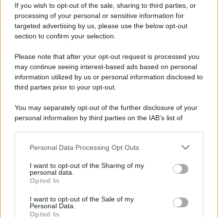
If you wish to opt-out of the sale, sharing to third parties, or
Una finestra aperta
processing of your personal or sensitive information for
targeted advertising by us, please use the below opt-out
section to confirm your selection.
Please note that after your opt-out request is processed you
Il vero senso, e la prospettiva autentica,
may continue seeing interest-based ads based on personal
della legge sulla promozione del
information utilized by us or personal information disclosed to
progresso e dell’unità etnica
third parties prior to your opt-out.
03 Agosto 2026 14:00
You may separately opt-out of the further disclosure of your
personal information by third parties on the IAB’s list of
downstream participants.
#
SCELTI
DAL
PEOPLE'S
DAILY
Personal Data Processing Opt Outs
This information may also be disclosed by us to third parties
on the IAB’s List of Downstream Participants that may further
I want to opt-out of the Sharing of my
disclose it to other third parties.
personal data.
Opted In
Please note that this website/app uses one or more Google
services and may gather and store information including but
I want to opt-out of the Sale of my
Personal Data.
not limited to your visit or usage behaviour. You may click to
Opted In
grant or deny consent to Google and its third-party tags to