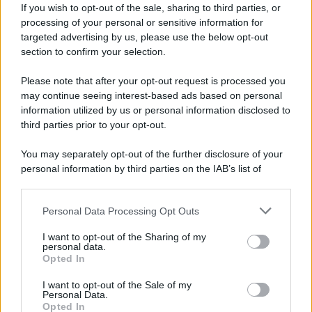
intelligente
If you wish to opt-out of the sale, sharing to third parties, or
processing of your personal or sensitive information for
30 Luglio 2026 09:00
targeted advertising by us, please use the below opt-out
section to confirm your selection.
Please note that after your opt-out request is processed you
#
LA
BELT
AND
ROAD
INITIATIVE
may continue seeing interest-based ads based on personal
information utilized by us or personal information disclosed to
third parties prior to your opt-out.
You may separately opt-out of the further disclosure of your
personal information by third parties on the IAB’s list of
downstream participants.
Personal Data Processing Opt Outs
This information may also be disclosed by us to third parties
Yunnan: Dove il tè incontra il caffè e la
on the IAB’s List of Downstream Participants that may further
I want to opt-out of the Sharing of my
macadamia profuma di futuro
disclose it to other third parties.
personal data.
Opted In
27 Ottobre 2025 10:00
Please note that this website/app uses one or more Google
services and may gather and store information including but
I want to opt-out of the Sale of my
Personal Data.
not limited to your visit or usage behaviour. You may click to
Opted In
grant or deny consent to Google and its third-party tags to