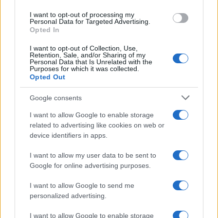
#
I
MEDIA
ALLA
GUERRA
use your data for below specified purposes in below Google
I want to opt-out of processing my
consent section.
Personal Data for Targeted Advertising.
Opted In
di Francesco Santoianni
I want to opt-out of Collection, Use,
Retention, Sale, and/or Sharing of my
Personal Data that Is Unrelated with the
Purposes for which it was collected.
Opted Out
Google consents
Milioni di chiamate spam? Colpa dello
Stato che non c’è più
I want to allow Google to enable storage
related to advertising like cookies on web or
28 Luglio 2026 16:00
device identifiers in apps.
I want to allow my user data to be sent to
Google for online advertising purposes.
#
NATIVI
I want to allow Google to send me
personalized advertising.
di Raffaella Milandri
I want to allow Google to enable storage