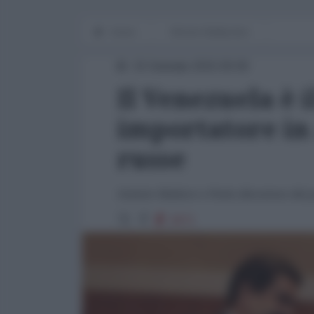
Home
Mondo Multipolare
15 Gennaio 2015 00:00
Il Venezuela è 
importatore in
russe
Intanto Maduro e Putin discutono dei p
2671