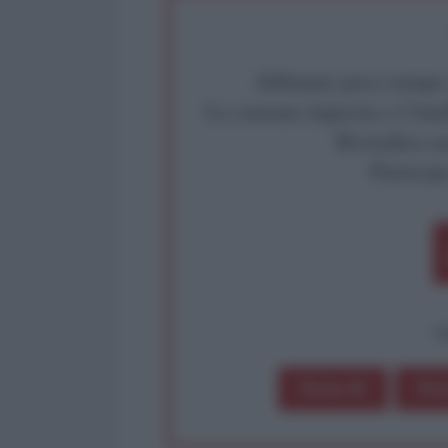
Abbiamo poco tempo pe
La censura imposta a l'Ant
Rivendica un
Partecip
op
Dona 1€
Don