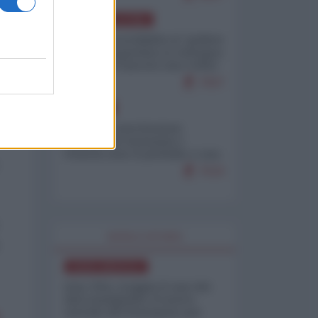
AMERICA LATINA
Dalla Convertibilità al "grillete
fiscal": l'Argentina si consegna
ai mercati (ancora una volta)
7937
EUROPA
Mosca: le esercitazioni
nucleari di Germania e
Francia sono il preludio a una
guerra contro la Russia
7533
WORLD AFFAIRS
NORD-AMERICA
Iran-USA, scoppia il caso dei
dati manipolati: il nuovo
metodo del Pentagono per