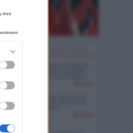
 third
Downstream
er and store
I PIÙ LETTI DELLA SETTIMANA
to grant or
ed purposes
Restare umani: la forma più
alta di ribellione al mondo
distopico di oggi (di Alberto
Bradanini)
22211
Ceuta: perché il Marocco fa
con noi quello che vuole (di
Alberto Negri)
12694
EUROPA