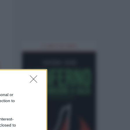
IL LIBRO DEL MESE
sonal or
ection to
nterest-
closed to