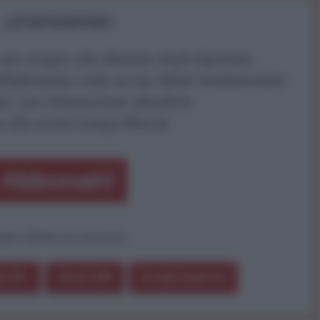
ATTENZIONE!
r reagire alla dittatura degli algoritmi.
iDiplomatico lede un tuo diritto fondamentale.
a vera informazione pluralista.
a alla nostra Lunga Marcia.
Abbonati!
pure effettua una donazione
a 5€
Dona 15€
Scegli importo