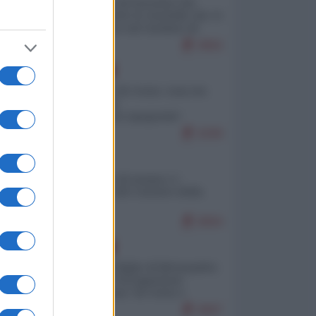
La mappa di Eurostat che
smonta tutte le storielle che vi
raccontano sul turismo di
massa
9950
EUROPA
Invasione di Ceuta: cosa sta
accadendo
nell'enclave spagnola?
9299
ITALIA
Il turismo di massa e i
"risvegli" del Corriere della
sera
8994
EUROPA
Quando il figlio di Netanyahu
incitava "l'occupazione
musulmana" di Ceuta e
Melilla
8687