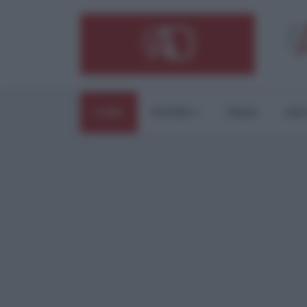
HOME
ESTERI
ITALIA
CUL