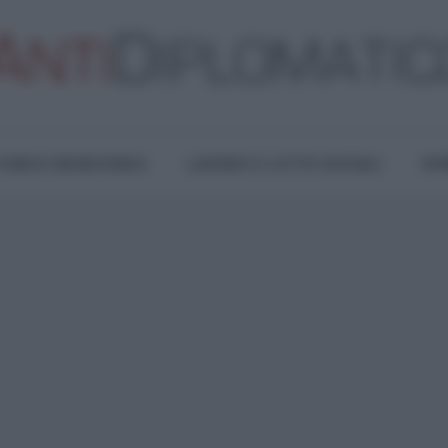
TURA E RESISTENZA
LAVORO E LOTTE SOCIALI
OPI