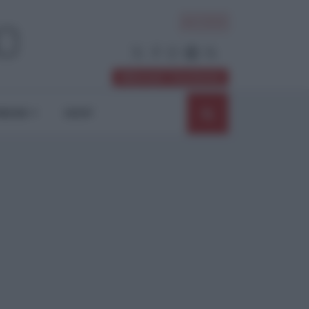
ACCEDI
Abbonati / Sostienici
NIONI
SHOP