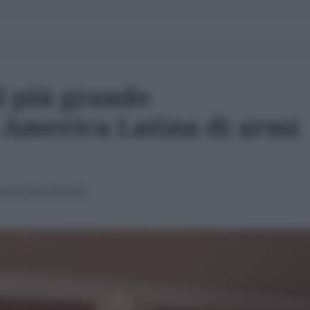
il più grande
 America Latina di armi
rezzi del petrolio