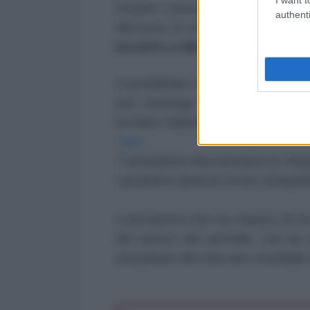
Intanto i presidenti di Russia 
authenti
discusso in merito allo
stato de
incontro a Mosca
.
Il presidente venezuelano, Nicol
suo omologo russo, Vladimir Puti
incontro bilaterale, così lo ha de
Tass
.
"I presidenti discuteranno le relaz
i problemi durante la loro attua
Il portavoce non ha chiarito se 
dei prezzi del petrolio, ma ha 
situazione del mercato mondiale d