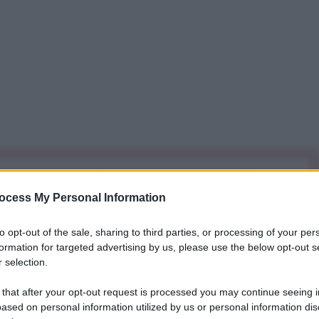
iti per sempre. Il tuo contributo fa la differenza:
mazione. L'ANTIDIPLOMATICO SEI ANCHE TU!
ocess My Personal Information
to opt-out of the sale, sharing to third parties, or processing of your per
formation for targeted advertising by us, please use the below opt-out s
a 5€
Dona 15€
Scegli importo
 selection.
 that after your opt-out request is processed you may continue seeing i
ased on personal information utilized by us or personal information dis