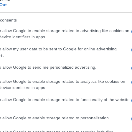
Out
a consegnato 24 caccia Sukhoi Su-30MK2 per
consents
so anno la Russia ha iniziato a fornire al Venezuela
o allow Google to enable storage related to advertising like cookies on
M1 del valore di 290 milioni dollari. Nell’aprile 2014
evice identifiers in apps.
ezuela, Carmen Melendez Rivas, ha annunciato che il
o allow my user data to be sent to Google for online advertising
siderazione l'acquisizione di più aeromobili Sukhoi.
s.
to allow Google to send me personalized advertising.
 prestato 2.200 milioni di dollari al Venezuela per
. Con questi soldi l
a nazione latino-americana ha
o allow Google to enable storage related to analytics like cookies on
esa aerea Pechora-2M, due complessi S-300VM e
evice identifiers in apps.
o, secondo il Registro delle armi convenzionali
o allow Google to enable storage related to functionality of the website
 1.800 unità del sistema di difesa antiaerea portatili
utilizzato il prestito per comprare 92 carri armati T-
o allow Google to enable storage related to personalization.
BM-30 e Smerch.
o allow Google to enable storage related to security, including