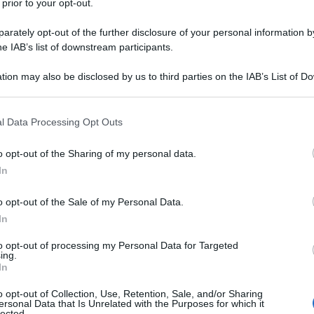
 prior to your opt-out.
no nell'ambito tecnico-militare in virtù di un
rately opt-out of the further disclosure of your personal information by
ato nel 2001, durante una visita di Hugo Chavez
he IAB’s list of downstream participants.
tion may also be disclosed by us to third parties on the IAB’s List of 
 that may further disclose it to other third parties.
tatale russa Rosoboronexport e il ministero di difesa
nel 2005.
 that this website/app uses one or more Google services and may gath
l Data Processing Opt Outs
including but not limited to your visit or usage behaviour. You may click 
russa, Anatoli Isaikin,
il Venezuela è attualmente il
 to Google and its third-party tags to use your data for below specifi
 paesi dell'America Latina
di armi di produzione
o opt-out of the Sharing of my personal data.
ogle consent section.
tti ammontano a 11.000 milioni di dollari.
In
o opt-out of the Sale of my Personal Data.
o ha ricevuto 100.000 mitragliatrici Kalashnikov
In
ili belgi che venivano utilizzati fin dagli anni '50. Il
to opt-out of processing my Personal Data for Targeted
la costruzione della fabbrica di AK-103 nel 2015.
ing.
In
iziato a fornire a Caracas elicotteri russi Mi-26,
o opt-out of Collection, Use, Retention, Sale, and/or Sharing
nezuela ha ricevuto 53 dispositivi tra il 2006 e il
ersonal Data that Is Unrelated with the Purposes for which it
lected.