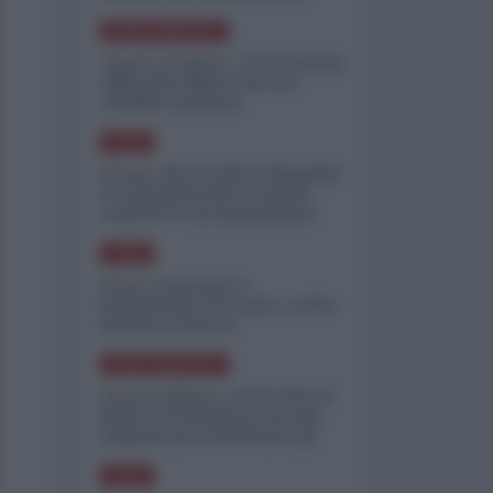
minimizzare le perdite
NORD-AMERICA
"Scorte al limite": il retroscena
CNN sulla difesa USA nel
conflitto iraniano
ASIA
Yemen, blocco Bab el-Mandab:
Le superpetroliere saudite
costrette a circumnavigare
l'Africa
ASIA
l'Iran era pronto a
bombardare l'Ucraina, cos'ha
fermato l'attacco
NORD-AMERICA
Guerra all'Iran, scorte USA al
limite: il Pentagono investe
miliardi per ricostituire gli
arsenali
ASIA