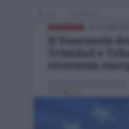
Home
IN PRIMO PIANO
27 Ottobre 202
AMERICA LATINA
Il Venezuela de
Trinidad e Tob
ritorsioni ener
La Redazione de l'AntiDiplomatico
2422