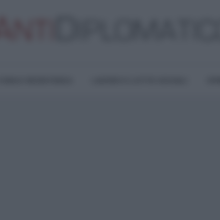
TURA E RESISTENZA
LAVORO E LOTTE SOCIALI
OPI