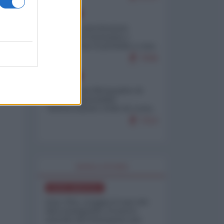
EUROPA
Mosca: le esercitazioni
nucleari di Germania e
Francia sono il preludio a una
guerra contro la Russia
7636
EUROPA
Petro accusa Netanyahu di
essere responsabile
"dell'invasione civile di Ceuta
da parte dei marocchini"
7213
WORLD AFFAIRS
NORD-AMERICA
Iran-USA, scoppia il caso dei
dati manipolati: il nuovo
metodo del Pentagono per