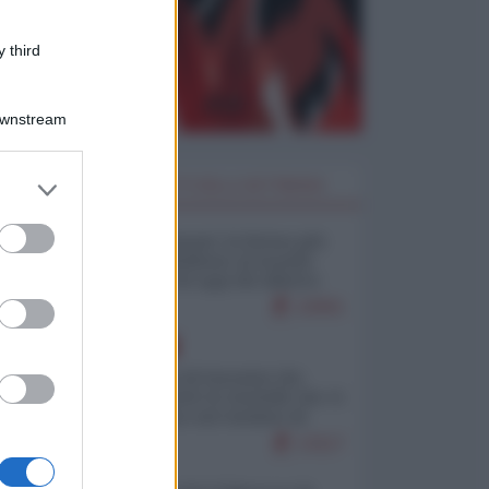
 third
Downstream
er and store
I PIÙ LETTI DELLA SETTIMANA
to grant or
ed purposes
Restare umani: la forma più
alta di ribellione al mondo
distopico di oggi (di Alberto
Bradanini)
22901
EUROPA
La mappa di Eurostat che
smonta tutte le storielle che vi
raccontano sul turismo di
massa
13117