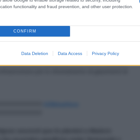
fficienti per denunciare questa nuova
cation functionality and fraud prevention, and other user protection.
atta attendere e ha assunto toni concreti e
CONFIRM
Port of Spain. Il ministero degli Idrocarburi e la
proposto la "
denuncia immediata
" dell'accordo di
dad e Tobago e la sospensione di tutti i patti sul
Data Deletion
Data Access
Privacy Policy
 e rinnovato automaticamente lo scorso febbraio,
infrastrutture per lo sfruttamento di giacimenti di
????????????
#ÚltimaHora
???????????
íguez anunció que le planteó a Maduro
los acuerdos gasíferos entre Venezuela y