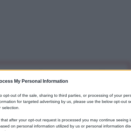
iti per sempre. Il tuo contributo fa la differenza:
mazione. L'ANTIDIPLOMATICO SEI ANCHE TU!
ocess My Personal Information
to opt-out of the sale, sharing to third parties, or processing of your per
formation for targeted advertising by us, please use the below opt-out s
a 5€
Dona 15€
Scegli importo
 selection.
 that after your opt-out request is processed you may continue seeing i
o un duro monito alla comunità internazionale,
ased on personal information utilized by us or personal information dis