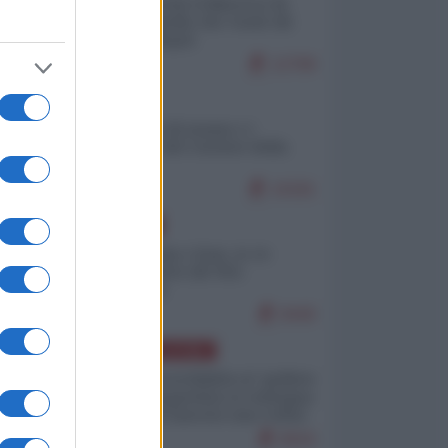
Ceuta: perché il Marocco fa
con noi quello che vuole (di
Alberto Negri)
12799
ITALIA
Il turismo di massa e i
"risvegli" del Corriere della
sera
10181
EUROPA
Cina, Russia e Iran, io ve
l’avevo detto (di Vito
Petrocelli)
8440
AMERICA LATINA
Dalla Convertibilità al "grillete
fiscal": l'Argentina si consegna
ai mercati (ancora una volta)
8043