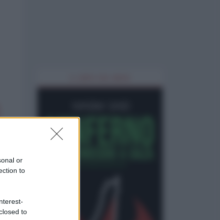
IL LIBRO DEL MESE
sonal or
ection to
nterest-
closed to