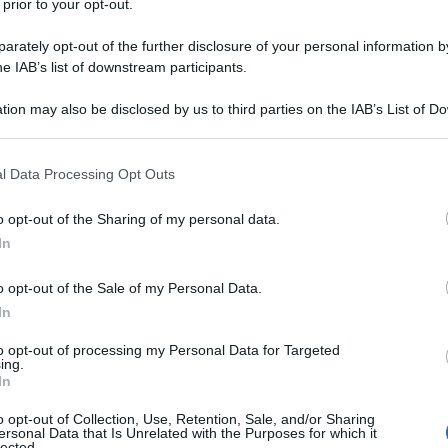
 prior to your opt-out.
 una pericolosa operazione di "
falsa bandiera
"
la complicità di Trinidad e Tobago. Lo scopo,
rately opt-out of the further disclosure of your personal information by
o di
creare un casus belli per giustificare
he IAB’s list of downstream participants.
paese bolivariano.
tion may also be disclosed by us to third parties on the IAB’s List of 
 that may further disclose it to other third parties.
li Idrocarburi, Delcy Rodríguez, ha accusato
 that this website/app uses one or more Google services and may gath
di Trinidad e Tobago, Kamla Persad-Bissessar, di
l Data Processing Opt Outs
including but not limited to your visit or usage behaviour. You may click 
uela
" e di essersi unita a un "
piano guerrafondaio
"
 to Google and its third-party tags to use your data for below specifi
o opt-out of the Sharing of my personal data.
ogle consent section.
. In un comunicato al termine di un incontro con i
In
era di stato PDVSA, Rodríguez ha affermato che è in
ag
" che mira ad attaccare installazioni militari
o opt-out of the Sale of my Personal Data.
In
dossare la colpa al Venezuela.
to opt-out of processing my Personal Data for Targeted
ing.
In
A DENUNCIA MANIOBRA MILITAR DE
BAGO CON EE.UU.
o opt-out of Collection, Use, Retention, Sale, and/or Sharing
ersonal Data that Is Unrelated with the Purposes for which it
lected.