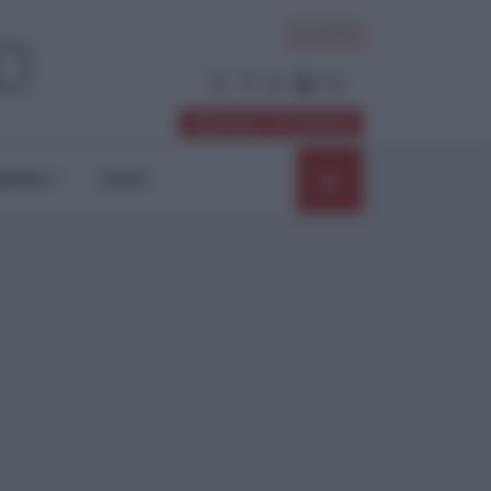
ACCEDI
Abbonati / Sostienici
NIONI
SHOP