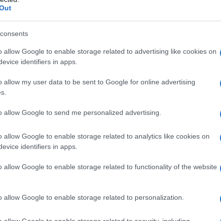
Out
e la República Bolivariana de Venezuela
vocación militar de Trinidad y Tobago en
consents
n el Comando Sur de Estados Unidos,
o allow Google to enable storage related to advertising like cookies on
 una posible operación de…
evice identifiers in apps.
/DlHKJEeUQu
o allow my user data to be sent to Google for online advertising
s.
en Español (@almayadeen_es)
to allow Google to send me personalized advertising.
025
o allow Google to enable storage related to analytics like cookies on
evice identifiers in apps.
e quello del Golfo del Tonchino
", ha dichiarato la
o allow Google to enable storage related to functionality of the website
te del 1964 che fornì il pretesto per l'intensificazione
Fu esattamente uguale, un auto-attacco a una
residente ha aggiunto che il presidente Nicolás
o allow Google to enable storage related to personalization.
zione di un gruppo di persone legate alla CIA, che
o allow Google to enable storage related to security, including