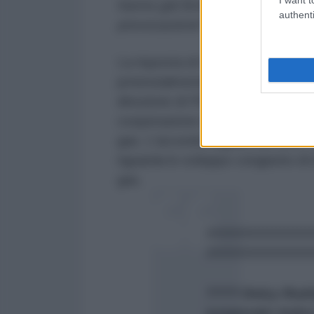
hanno già fornito informazioni su
authenti
provocazione
".
La risposta di Caracas non si è f
potenzialmente molto dannosi per 
direzione di PDVSA hanno infatti 
cooperazione energetica con Trini
gas. L'accordo, siglato nel 2015
riguarda lo sviluppo congiunto di 
gas.
????????????
?????????????
???? Delcy Rodr
suspender todos 