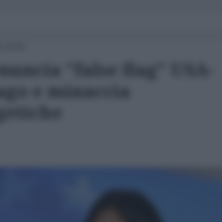
5 19:04
nuncia "false flag" USA-
ago e minaccia
getiche