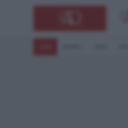
HOME
ESTERI
ITALIA
CUL