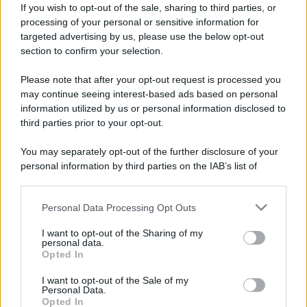
If you wish to opt-out of the sale, sharing to third parties, or
processing of your personal or sensitive information for
targeted advertising by us, please use the below opt-out
section to confirm your selection.
Please note that after your opt-out request is processed you
may continue seeing interest-based ads based on personal
#
GEOGRAFIE
DEL
POTERE
information utilized by us or personal information disclosed to
third parties prior to your opt-out.
di Fabio Massimo Paernti
You may separately opt-out of the further disclosure of your
personal information by third parties on the IAB’s list of
downstream participants.
Personal Data Processing Opt Outs
This information may also be disclosed by us to third parties
on the IAB’s List of Downstream Participants that may further
I want to opt-out of the Sharing of my
"Mentre noi giochiamo con i chatbot, la
disclose it to other third parties.
personal data.
Cina si è presa il futuro dell'IA" (VIDEO)
Opted In
Please note that this website/app uses one or more Google
24 Giugno 2026 08:00
services and may gather and store information including but
I want to opt-out of the Sale of my
Personal Data.
not limited to your visit or usage behaviour. You may click to
Opted In
grant or deny consent to Google and its third-party tags to