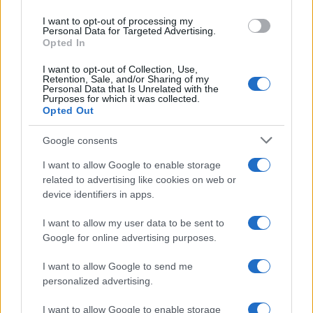
#
EDITORIALI
use your data for below specified purposes in below Google
I want to opt-out of processing my
consent section.
Personal Data for Targeted Advertising.
Opted In
I want to opt-out of Collection, Use,
Retention, Sale, and/or Sharing of my
Personal Data that Is Unrelated with the
Purposes for which it was collected.
Opted Out
Google consents
Beppe Grillo e il socialismo con
caratteristiche italiane
I want to allow Google to enable storage
30 Luglio 2026 09:00
related to advertising like cookies on web or
device identifiers in apps.
I want to allow my user data to be sent to
Google for online advertising purposes.
#
STORIA
IN
DIRETTA
I want to allow Google to send me
personalized advertising.
di Loretta Napoleoni
I want to allow Google to enable storage