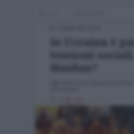
Home
WORLD AFFAIRS
23 Aprile 2015 19:00
In Ucraina è pa
tensioni sociali
Maidan?
Oggi a Kiev circa 4 mila persone hanno
della capitale
2585