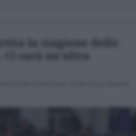
rtita la stagione delle
. Ci sarà un’altra
 bloccato Ulitsa Hrushevskogo, una delle vie più importanti