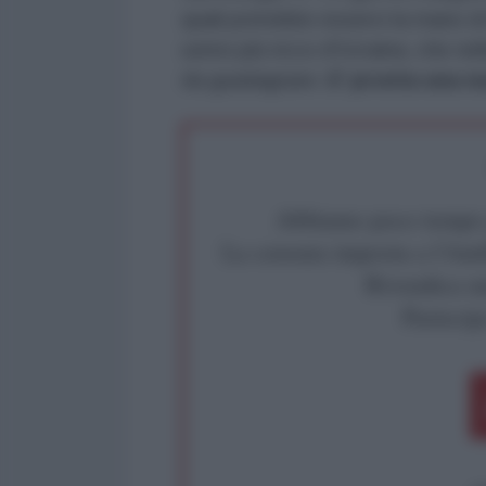
quali potrebbe esserci la mano d
uomo più ricco d'Ucraina, che nel
da guadagnare.
E’ pronta una n
Abbiamo poco tempo pe
La censura imposta a l'Ant
Rivendica un
Partecip