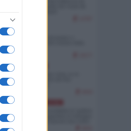
Ceuta: perché il Marocco fa
con noi quello che vuole (di
Alberto Negri)
12797
ITALIA
Il turismo di massa e i
"risvegli" del Corriere della
sera
10177
EUROPA
Cina, Russia e Iran, io ve
l’avevo detto (di Vito
Petrocelli)
8434
AMERICA LATINA
Dalla Convertibilità al "grillete
fiscal": l'Argentina si consegna
ai mercati (ancora una volta)
8043