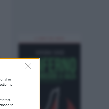
IL LIBRO DEL MESE
sonal or
ection to
nterest-
closed to