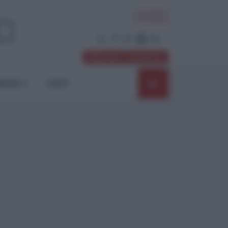
ACCEDI
Abbonati / Sostienici
NIONI
SHOP