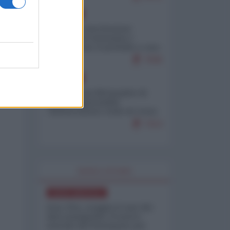
EUROPA
Mosca: le esercitazioni
nucleari di Germania e
Francia sono il preludio a una
guerra contro la Russia
7636
EUROPA
Petro accusa Netanyahu di
essere responsabile
"dell'invasione civile di Ceuta
da parte dei marocchini"
7213
WORLD AFFAIRS
NORD-AMERICA
Iran-USA, scoppia il caso dei
dati manipolati: il nuovo
metodo del Pentagono per