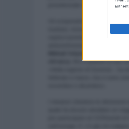
presidenziale ucraina.
authenti
Gli scioperanti hanno chiesto un 
risultato, ricevendo per tutta risp
ospita il premier, circondato da un
antisommossa.
Il presidente de
Mikhail Volynets, ha assicurat
oltranza
, fino a quando la sua c
«Nella regione di Donetsk – ha det
febbraio e marzo, ma ci sono zon
novembre e dicembre».
I minatori chiedono le dimissioni 
quale ha dovuto annullare un viagg
per partecipare al CERAweek di 
sull’energia. E’ c’è già chi malig