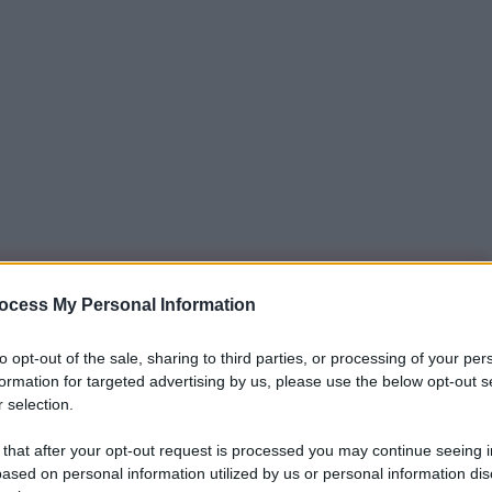
iti per sempre. Il tuo contributo fa la differenza:
ocess My Personal Information
mazione. L'ANTIDIPLOMATICO SEI ANCHE TU!
to opt-out of the sale, sharing to third parties, or processing of your per
formation for targeted advertising by us, please use the below opt-out s
 selection.
a 5€
Dona 15€
Scegli importo
 that after your opt-out request is processed you may continue seeing i
ased on personal information utilized by us or personal information dis