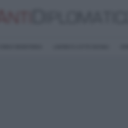
TURA E RESISTENZA
LAVORO E LOTTE SOCIALI
OPI