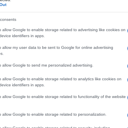
Out
na hanno visto la tensione salire alle stelle
. Oggi
consents
o bloccato Ulitsa Hrushevskogo, una delle vie più
ndo che nel paese vengano introdotti “standard di
o allow Google to enable storage related to advertising like cookies on
evice identifiers in apps.
erito dal corrispondente della TASS, i manifestanti
 su scritto “pace” e “giustizia”, invocando le
o allow my user data to be sent to Google for online advertising
seniy Yatsenyuk, il cui gradimento generale è sempre
s.
che in Parlamento.
to allow Google to send me personalized advertising.
nti la Verkhovna Rada, il parlamento nazionale,
o allow Google to enable storage related to analytics like cookies on
festazione. I minatori ucraini, infatti, sono in
evice identifiers in apps.
oltre due giorni. Ieri diverse migliaia di “Shakteri”,
o allow Google to enable storage related to functionality of the website
na, hanno
paralizzato il traffico della città per
agamento dei salari arretrati
e per fermare la
o allow Google to enable storage related to personalization.
no nel settore carboniero. Gli Shakteri hanno
alto davanti al palazzo dell’amministrazione
o allow Google to enable storage related to security, including