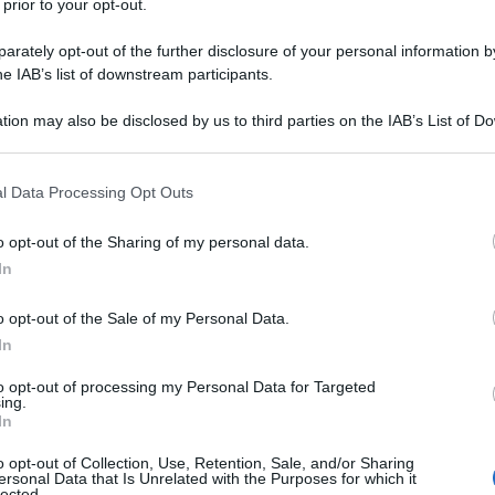
 prior to your opt-out.
unciato più di un mese fa.
Per l’Ucraina
, stretta
ine e delle politiche “economicide” del Fondo
rately opt-out of the further disclosure of your personal information by
he IAB’s list of downstream participants.
a
sarà una stagione di grandi tensioni sociali
. E
e arrivato. Gli ucraini sono stanchi, esausti,
tion may also be disclosed by us to third parties on the IAB’s List of 
ffatto una bella aria. L’inflazione continua a
 that may further disclose it to other third parties.
ati indicizzati al costo della vita, le imprese, in
 that this website/app uses one or more Google services and may gath
l Data Processing Opt Outs
 miniere di carbone nell’est del paese, oggi sotto il
including but not limited to your visit or usage behaviour. You may click 
 to Google and its third-party tags to use your data for below specifi
, continuano a chiudere e i prezzi di acqua, gas e luce
o opt-out of the Sharing of my personal data.
ogle consent section.
In
o opt-out of the Sale of my Personal Data.
raina, ha diffuso un report circa la solidità del
In
primo trimestre dell’anno,
le banche dell’ex
to opt-out of processing my Personal Data for Targeted
strato perdite per 80,9 miliardi di grivne
.
ing.
tareva ha precisato che l’80% di queste perdite è
In
e banche che operano in amministrazione provvisoria,
o opt-out of Collection, Use, Retention, Sale, and/or Sharing
ersonal Data that Is Unrelated with the Purposes for which it
tanti come Delta Bank, Nadra e Imeksbank.
lected.