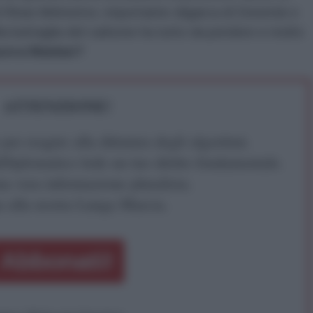
i Rinat Akhmetov, importante oligarca di Donetsk e
la battaglia del carbone ha tutto da perdere e molto
uova Maidan?
ATTENZIONE!
r reagire alla dittatura degli algoritmi.
iDiplomatico lede un tuo diritto fondamentale.
a vera informazione pluralista.
a alla nostra Lunga Marcia.
Abbonati!