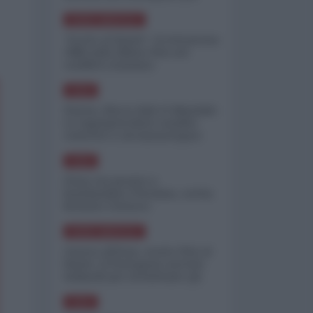
minimizzare le perdite
NORD-AMERICA
"Scorte al limite": il retroscena
CNN sulla difesa USA nel
conflitto iraniano
ASIA
Yemen, blocco Bab el-Mandab:
Le superpetroliere saudite
costrette a circumnavigare
l'Africa
ASIA
l'Iran era pronto a
bombardare l'Ucraina, cos'ha
fermato l'attacco
NORD-AMERICA
Guerra all'Iran, scorte USA al
limite: il Pentagono investe
miliardi per ricostituire gli
arsenali
ASIA