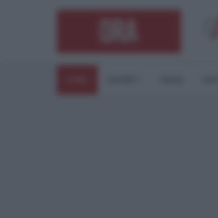
HOME
ESTERI
ITALIA
CUL