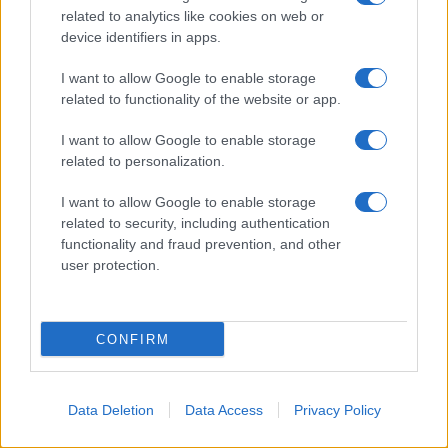
related to analytics like cookies on web or
Yunnan: Dove il tè incontra il caffè e la
device identifiers in apps.
macadamia profuma di futuro
I want to allow Google to enable storage
27 Ottobre 2025 10:00
related to functionality of the website or app.
I want to allow Google to enable storage
related to personalization.
#
I
MEDIA
ALLA
GUERRA
I want to allow Google to enable storage
related to security, including authentication
di Francesco Santoianni
functionality and fraud prevention, and other
user protection.
CONFIRM
Milioni di chiamate spam? Colpa dello
Stato che non c’è più
Data Deletion
Data Access
Privacy Policy
28 Luglio 2026 16:00