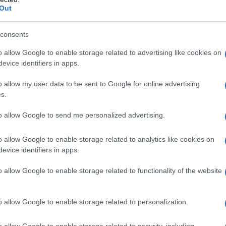
Out
consents
rchivio per appurare, con certezza, che il video è
o allow Google to enable storage related to advertising like cookies on
ntesarchio (BN), in Italia, nell'agosto del 2021.
evice identifiers in apps.
o allow my user data to be sent to Google for online advertising
s.
altro denunciato che gli stessi coloni appiccavano il
to allow Google to send me personalized advertising.
estinesi.
o allow Google to enable storage related to analytics like cookies on
evice identifiers in apps.
o allow Google to enable storage related to functionality of the website
vento in una condizione eccezionale di siccità era già
o allow Google to enable storage related to personalization.
 praticamente ignorata: era troppo impegnata a
à ridotti a scheletri per mancanza di cibo e acqua.
o allow Google to enable storage related to security, including