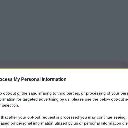
iti per sempre. Il tuo contributo fa la differenza:
ocess My Personal Information
mazione. L'ANTIDIPLOMATICO SEI ANCHE TU!
to opt-out of the sale, sharing to third parties, or processing of your per
formation for targeted advertising by us, please use the below opt-out s
a 5€
Dona 15€
Scegli importo
 selection.
 that after your opt-out request is processed you may continue seeing i
ased on personal information utilized by us or personal information dis