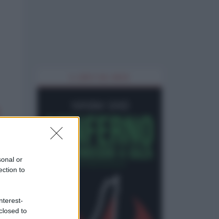
IL LIBRO DEL MESE
sonal or
ection to
nterest-
closed to