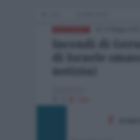
Home
IN PRIMO PIANO
02 Maggio 2025
MEDITERRANEO
Incendi di Ger
di Israele sma
notizia)
Agata Iacono
14480