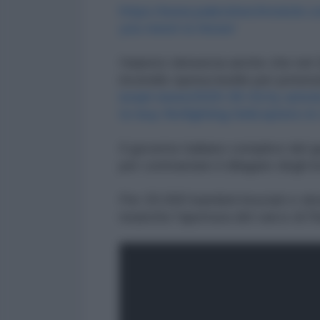
https://www.
palestinechronicle.c
you-need-
to-know/
Haaretz denuncia anche che nel 20
incendio spesa inutile per potenz
israel-news/2025-05-01/ty-
artic
to-buy-firefighting-
helicopters-i
Il governo italiano complice del 
per contrastare il dilagare degli i
Per 20.000 bambini bruciati e sb
neanche l'apertura del varco di R