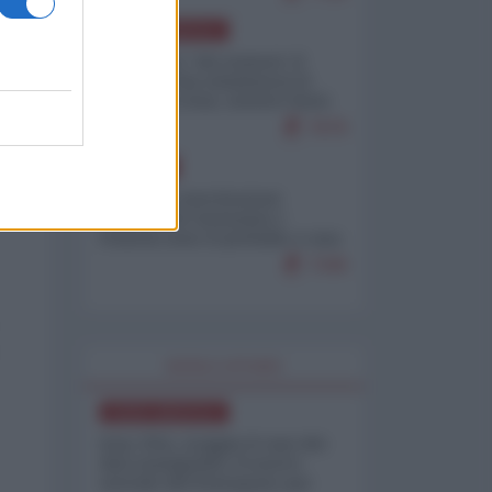
NORD-AMERICA
Il "mistero" dei numeri: il
governo Usa minimizza le
vittime in Iran, mentre fonti
interne...
7679
EUROPA
Mosca: le esercitazioni
nucleari di Germania e
Francia sono il preludio a una
guerra contro la Russia
7349
WORLD AFFAIRS
NORD-AMERICA
Iran-USA, scoppia il caso dei
dati manipolati: il nuovo
metodo del Pentagono per