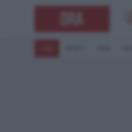
HOME
ESTERI
ITALIA
CUL