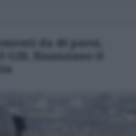
nienti da 40 paesi,
l G20, finanziano il
tin