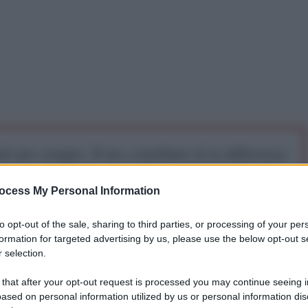
iti per sempre. Il tuo contributo fa la differenza:
mazione. L'ANTIDIPLOMATICO SEI ANCHE TU!
ocess My Personal Information
a 5€
Dona 15€
Scegli importo
to opt-out of the sale, sharing to third parties, or processing of your per
formation for targeted advertising by us, please use the below opt-out s
 selection.
 that after your opt-out request is processed you may continue seeing i
ased on personal information utilized by us or personal information dis
 Russia ha reso pubbliche una serie di
fotografie