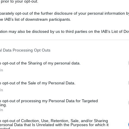
 prior to your opt-out.
olume del petrolio venduto dallo Stato Islamico
,
Vladimir Putin.
rately opt-out of the further disclosure of your personal information by
he IAB’s list of downstream participants.
e condividerà con gli altri leader del G20 le
finanziamento del terrorismo e che il lavoro per
tion may also be disclosed by us to third parties on the IAB’s List of 
 that may further disclose it to other third parties.
 that this website/app uses one or more Google services and may gath
l Data Processing Opt Outs
a dato esempi di finanziamento del terrorismo da
including but not limited to your visit or usage behaviour. You may click 
0 paesi, inclusi paesi del G20", ha detto il
 to Google and its third-party tags to use your data for below specifi
o opt-out of the Sharing of my personal data.
ogle consent section.
In
iscusso la questione. Spero che potremo continuare
o opt-out of the Sale of my Personal Data.
e importante per combattere il terrorismo", ha
In
rtice in Turchia.
to opt-out of processing my Personal Data for Targeted
ing.
di impedire la vendita illegale di petrolio e che i
In
anti dal petrolio e dei suoi derivati.
o opt-out of Collection, Use, Retention, Sale, and/or Sharing
ersonal Data that Is Unrelated with the Purposes for which it
ini satellitari e scattate dagli aerei in cui è chiaro il
lected.