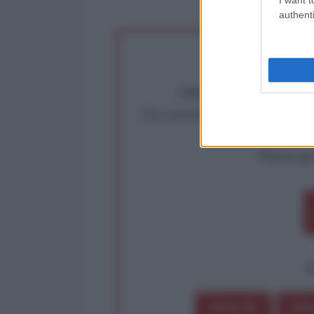
authenti
Abbiamo poco tempo pe
La censura imposta a l'Ant
Rivendica un
Partecip
op
Dona 1€
Don