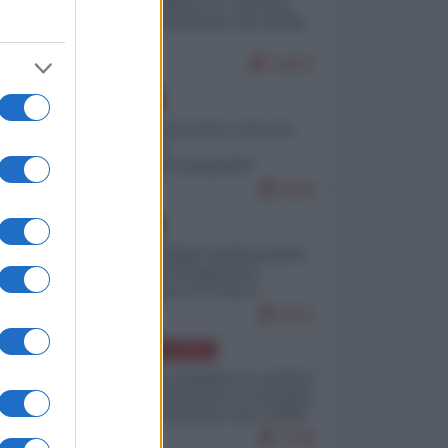
Quali sarebbero le “vittorie
ucraine” decantate dai media
italici?
10157
EUROPA
Invasione di Ceuta: cosa sta
accadendo
nell'enclave spagnola?
9210
EUROPA
Quando il figlio di Netanyahu
incitava "l'occupazione
musulmana" di Ceuta e
Melilla
8471
AMERICA LATINA
Dalla Convertibilità al "grillete
fiscal": l'Argentina si consegna
ai mercati (ancora una volta)
7786