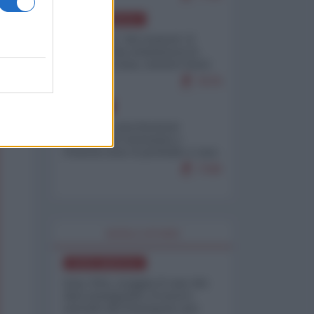
NORD-AMERICA
Il "mistero" dei numeri: il
governo Usa minimizza le
vittime in Iran, mentre fonti
interne...
7679
EUROPA
Mosca: le esercitazioni
nucleari di Germania e
Francia sono il preludio a una
guerra contro la Russia
7349
WORLD AFFAIRS
NORD-AMERICA
Iran-USA, scoppia il caso dei
dati manipolati: il nuovo
metodo del Pentagono per