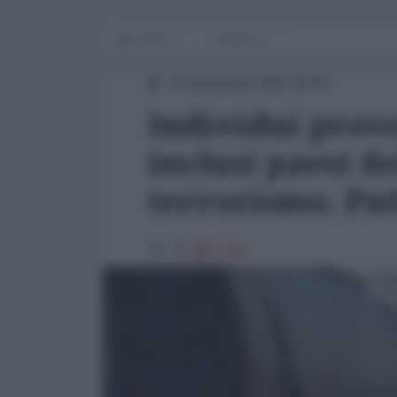
Home
Finanza
16 Novembre 2015 00:00
Individui prove
inclusi paesi de
terrorismo. Pu
2393