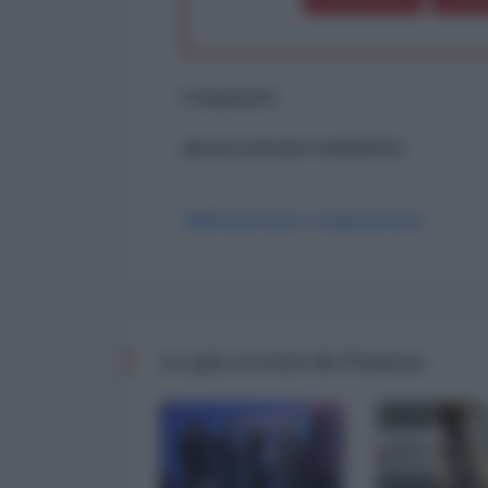
Commenti
ancora nessun commento
Abbonati per commentare
Le più recenti da Finanza