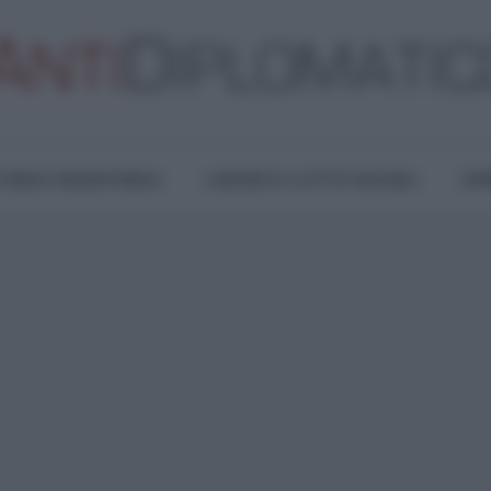
TURA E RESISTENZA
LAVORO E LOTTE SOCIALI
OPI