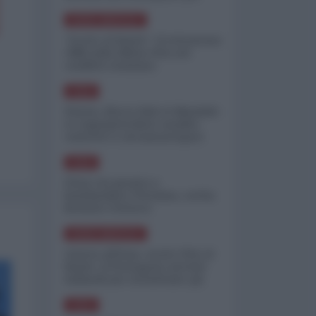
minimizzare le perdite
NORD-AMERICA
"Scorte al limite": il retroscena
CNN sulla difesa USA nel
conflitto iraniano
ASIA
Yemen, blocco Bab el-Mandab:
Le superpetroliere saudite
costrette a circumnavigare
l'Africa
ASIA
l'Iran era pronto a
bombardare l'Ucraina, cos'ha
fermato l'attacco
NORD-AMERICA
Guerra all'Iran, scorte USA al
limite: il Pentagono investe
miliardi per ricostituire gli
arsenali
ASIA