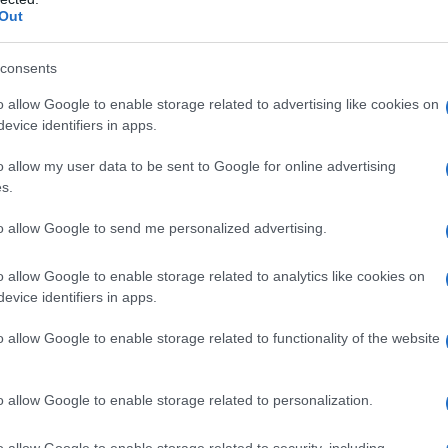
Out
etrolio e dei prodotti petroliferi. Colonne di
ine di chilometri, e che da un'altezza di 4.000,
nte. Sembra un sistema di oleodotti ", ha affermato
consents
o allow Google to enable storage related to advertising like cookies on
evice identifiers in apps.
e un appello
all'unità contro il terrorismo
.
o allow my user data to be sent to Google for online advertising
ia ci dicono che dobbiamo unire le forze, qualcosa che
s.
fa, nella lotta contro questo male", ha detto
to allow Google to send me personalized advertising.
nsieme è stato sostenuto dal primo ministro britannico
Putin al G-20. "Ci siamo incontrati dopo i tragici
o allow Google to enable storage related to analytics like cookies on
o il presidente russo, dobbiamo lavorare insieme per
evice identifiers in apps.
sservato Cameron.
o allow Google to enable storage related to functionality of the website
o allow Google to enable storage related to personalization.
o allow Google to enable storage related to security, including