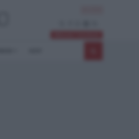
ACCEDI
Abbonati / Sostienici
NIONI
SHOP