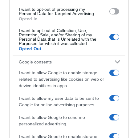
use your data for below specified purposes in below Google
I want to opt-out of processing my
consent section.
Personal Data for Targeted Advertising.
Opted In
Berlino salva la privacy delle chat online –
I want to opt-out of Collection, Use,
ma il rischio censura resta all’orizzonte
Retention, Sale, and/or Sharing of my
Personal Data that Is Unrelated with the
17 Ottobre 2025 13:00
Purposes for which it was collected.
Opted Out
Google consents
#
UNA
FINESTRA
APERTA
I want to allow Google to enable storage
related to advertising like cookies on web or
device identifiers in apps.
Una finestra aperta
I want to allow my user data to be sent to
Google for online advertising purposes.
I want to allow Google to send me
La governance cinese vista dai
personalized advertising.
rappresentanti italiani e la visione dello
sviluppo comune sino-italiano
I want to allow Google to enable storage