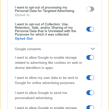
di Giuseppe Masala
use your data for below specified purposes in below Google
I want to opt-out of processing my
consent section.
Personal Data for Targeted Advertising.
Opted In
I want to opt-out of Collection, Use,
Retention, Sale, and/or Sharing of my
Personal Data that Is Unrelated with the
Gli Stati Uniti stanno perdendo “la Guerra
Purposes for which it was collected.
Opted Out
Mondiale a pezzi”?
25 Giugno 2026 10:00
Google consents
I want to allow Google to enable storage
related to advertising like cookies on web or
#
EXODUS
device identifiers in apps.
I want to allow my user data to be sent to
Google for online advertising purposes.
di Michelangelo Severgnini
I want to allow Google to send me
personalized advertising.
I want to allow Google to enable storage