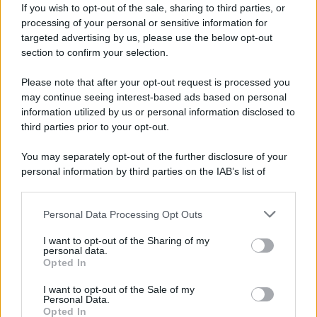
If you wish to opt-out of the sale, sharing to third parties, or
processing of your personal or sensitive information for
targeted advertising by us, please use the below opt-out
section to confirm your selection.
Please note that after your opt-out request is processed you
may continue seeing interest-based ads based on personal
information utilized by us or personal information disclosed to
third parties prior to your opt-out.
You may separately opt-out of the further disclosure of your
personal information by third parties on the IAB’s list of
downstream participants.
Personal Data Processing Opt Outs
This information may also be disclosed by us to third parties
on the IAB’s List of Downstream Participants that may further
I want to opt-out of the Sharing of my
disclose it to other third parties.
personal data.
Opted In
Please note that this website/app uses one or more Google
services and may gather and store information including but
#
GEOGRAFIE
DEL
POTERE
I want to opt-out of the Sale of my
Personal Data.
not limited to your visit or usage behaviour. You may click to
Opted In
grant or deny consent to Google and its third-party tags to