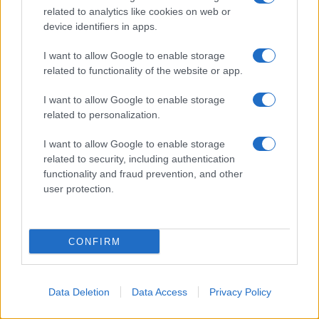
Come finirebbe una guerra tra UE e
related to analytics like cookies on web or
Russia? Tre scenari per il 2030 (e le
device identifiers in apps.
alternative alla linea dura)
I want to allow Google to enable storage
20 Luglio 2026 10:00
related to functionality of the website or app.
I want to allow Google to enable storage
related to personalization.
#
EDITORIALI
I want to allow Google to enable storage
related to security, including authentication
functionality and fraud prevention, and other
user protection.
CONFIRM
Beppe Grillo e il socialismo con
caratteristiche italiane
Data Deletion
Data Access
Privacy Policy
30 Luglio 2026 09:00