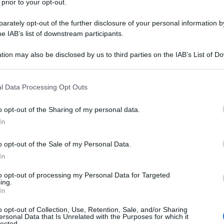
 prior to your opt-out.
 ucciso l'attivista palestinese Awdah Hathaleen, una
rately opt-out of the further disclosure of your personal information by
he IAB’s list of downstream participants.
citore dell'Oscar "There Is No Other Land".
tion may also be disclosed by us to third parties on the IAB’s List of 
cciso a colpi d'arma da fuoco lunedì durante un
 that may further disclose it to other third parties.
aggio palestinese di Umm al-Kheirm, vicino ad Al-Jalil
 that this website/app uses one or more Google services and may gath
l Data Processing Opt Outs
ionale occupata, ha riferito il Ministero
including but not limited to your visit or usage behaviour. You may click 
 to Google and its third-party tags to use your data for below specifi
o opt-out of the Sharing of my personal data.
ogle consent section.
In
 stato colpito da un colono durante uno scontro nei
, adiacente alla città.
o opt-out of the Sale of my Personal Data.
In
se del documentario premio Oscar " No Other
to opt-out of processing my Personal Data for Targeted
ing.
Hathaleen su X e ha scritto: "Il mio caro amico
In
 in piedi davanti al centro comunitario del suo
o opt-out of Collection, Use, Retention, Sale, and/or Sharing
sparato al petto, uccidendolo. È così che Israele ci
ersonal Data that Is Unrelated with the Purposes for which it
lected.