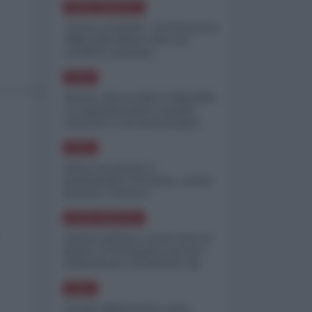
NORD-AMERICA
"Scorte al limite": il retroscena
CNN sulla difesa USA nel
conflitto iraniano
ASIA
______
Yemen, blocco Bab el-Mandab:
Le superpetroliere saudite
costrette a circumnavigare
l'Africa
ASIA
l'Iran era pronto a
bombardare l'Ucraina, cos'ha
fermato l'attacco
NORD-AMERICA
Guerra all'Iran, scorte USA al
limite: il Pentagono investe
miliardi per ricostituire gli
arsenali
ASIA
Canale diplomatico resta