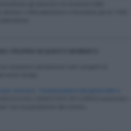
tensificato gli attacchi e le incursioni nella
 almeno 1.008 palestinesi e ferendone più di 7.000,
 palestinese.
_________________________________________
NOI: PROPRIO IN QUESTO MOMENTO
 nel sostenere attivamente tutti i progetti di
i nostri tempi).
 per scrivere. Testimonianze dal genocidio a
IUSCOLA SUL GENOCIDIO IN CORSO) sosterrete i
lus" per la popolazione allo stremo.