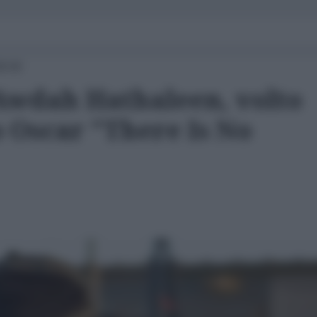
08:00
 Awdah Hathaleen, volto
o Oscar "There Is No