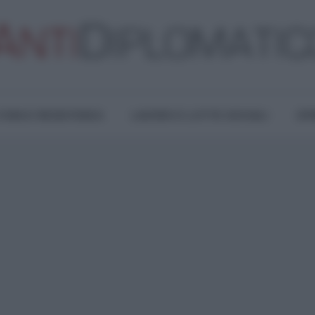
TURA E RESISTENZA
LAVORO E LOTTE SOCIALI
OPI