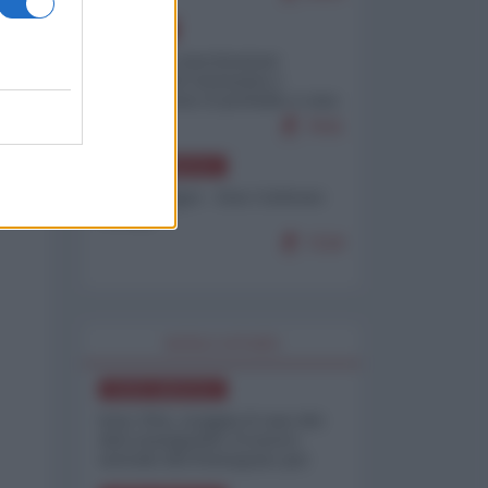
EUROPA
Mosca: le esercitazioni
nucleari di Germania e
Francia sono il preludio a una
guerra contro la Russia
7641
NORD-AMERICA
Chris Hedges - Don Corleone
Trump
7218
WORLD AFFAIRS
NORD-AMERICA
Iran-USA, scoppia il caso dei
dati manipolati: il nuovo
metodo del Pentagono per
minimizzare le perdite