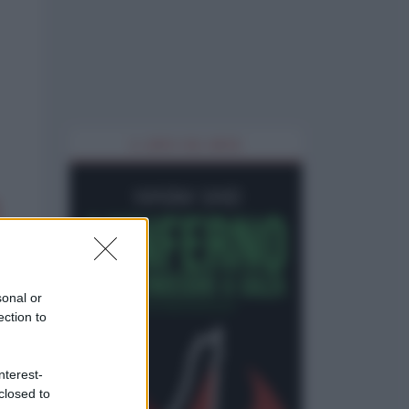
IL LIBRO DEL MESE
sonal or
ection to
nterest-
closed to