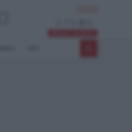
ACCEDI
Abbonati / Sostienici
NIONI
SHOP