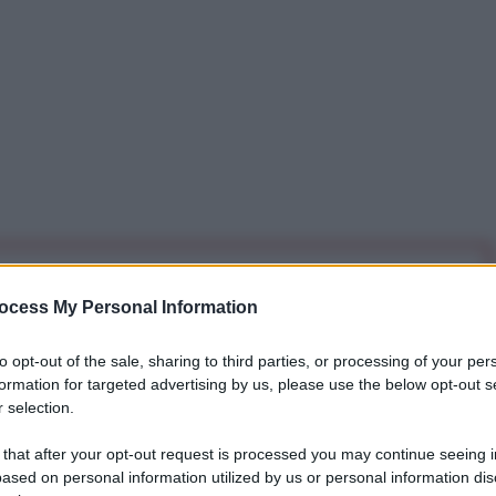
iti per sempre. Il tuo contributo fa la differenza:
ocess My Personal Information
mazione. L'ANTIDIPLOMATICO SEI ANCHE TU!
to opt-out of the sale, sharing to third parties, or processing of your per
formation for targeted advertising by us, please use the below opt-out s
a 5€
Dona 15€
Scegli importo
 selection.
 that after your opt-out request is processed you may continue seeing i
ased on personal information utilized by us or personal information dis