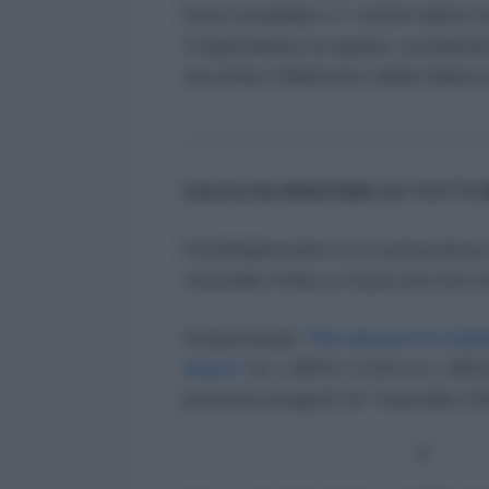
forze israeliane e i coloni hanno in
Cisgiordania occupata, uccidendo
secondo il Ministero della Salute
_________________________
GAZA HA BISOGNO DI TUTTI 
l'AntiDiplomatico è in prima linea
Gazzella Onlus a Gaza (Gli eroi de
Acquistando
"Ho ancora le mani
Gaza"
(IL LIBRO CON LA L MA
prossimi progetti di "Gazzella On