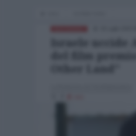
Home
IN PRIMO PIANO
30 Luglio 2025 
MEDITERRANEO
Israele uccide
del film premi
Other Land"
La Redazione de l'AntiDiplomatico
1911