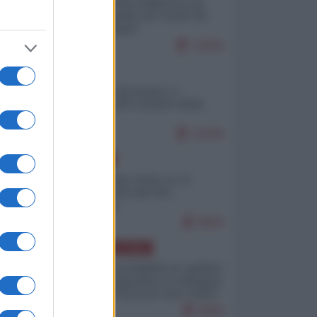
Ceuta: perché il Marocco fa
con noi quello che vuole (di
Alberto Negri)
12830
ITALIA
Il turismo di massa e i
"risvegli" del Corriere della
sera
10338
EUROPA
Cina, Russia e Iran, io ve
l’avevo detto (di Vito
Petrocelli)
8694
AMERICA LATINA
Dalla Convertibilità al "grillete
fiscal": l'Argentina si consegna
ai mercati (ancora una volta)
8069