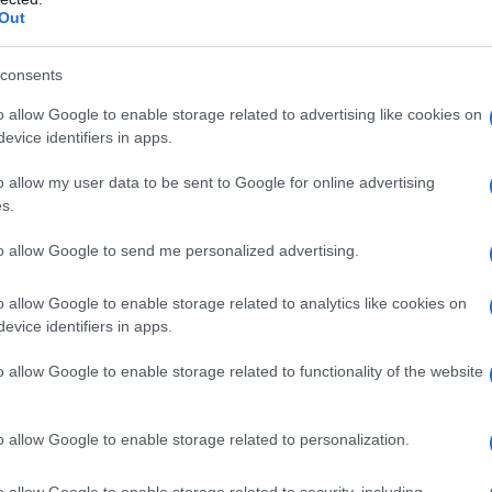
Out
consents
er who killed our dear friend ‘Awdah
o allow Google to enable storage related to advertising like cookies on
evice identifiers in apps.
video, he fires the bullet that took the life of
o allow my user data to be sent to Google for online advertising
s.
heid court decided to release him to house
to allow Google to send me personalized advertising.
tler sanctioned by 9 countries (now 8,
o allow Google to enable storage related to analytics like cookies on
mp)
pic.twitter.com/pwFBFVmBkc
evice identifiers in apps.
 (@basel_adra)
July 29, 2025
o allow Google to enable storage related to functionality of the website
o allow Google to enable storage related to personalization.
a apparentemente il colono israeliano Yinon Levi,
iden e successivamente rimosso dall'elenco da
o allow Google to enable storage related to security, including