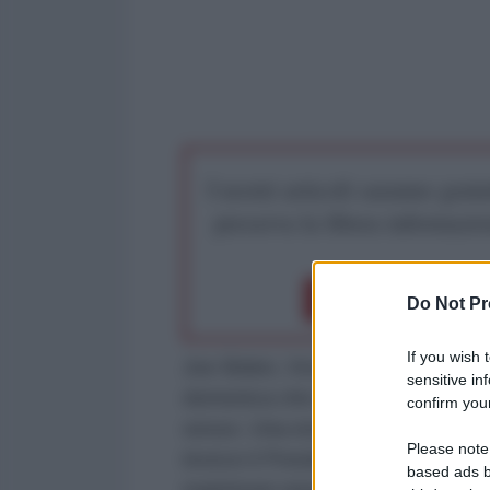
I nostri articoli saranno gratu
preserva la libera infor
Dona 1€
Don
Do Not Pr
If you wish 
Joe Biden, Vice-Presidente degli 
sensitive in
domenica che è perfettamente a 
confirm your
sesso. Una esternazione import
Please note
invece il Presidente degli Stati U
based ads b
matrimoni omosessuali parlando 