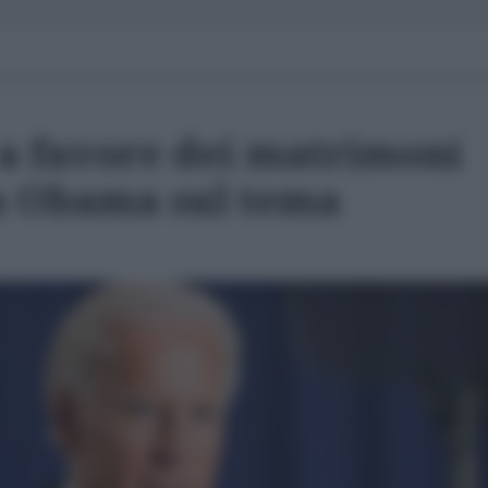
 a favore dei matrimoni
 a Obama sul tema