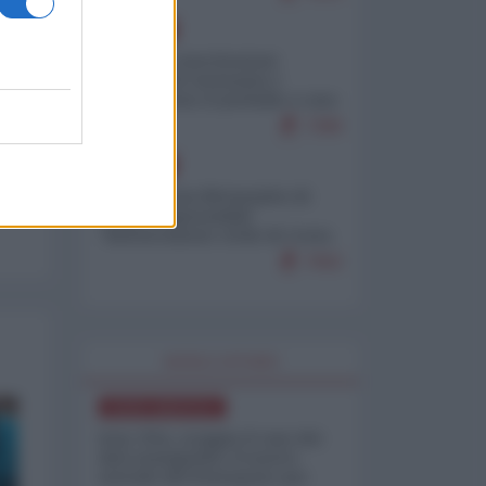
EUROPA
Mosca: le esercitazioni
nucleari di Germania e
Francia sono il preludio a una
guerra contro la Russia
7390
EUROPA
Petro accusa Netanyahu di
essere responsabile
"dell'invasione civile di Ceuta
da parte dei marocchini"
7062
WORLD AFFAIRS
NORD-AMERICA
Iran-USA, scoppia il caso dei
dati manipolati: il nuovo
metodo del Pentagono per