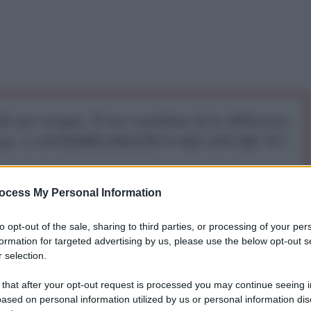
iti per sempre. Il tuo contributo fa la differenza:
mazione. L'ANTIDIPLOMATICO SEI ANCHE TU!
a 5€
Dona 15€
Scegli importo
ocess My Personal Information
to opt-out of the sale, sharing to third parties, or processing of your per
Stati Uniti, ha dichiarato in una conferenza stampa
formation for targeted advertising by us, please use the below opt-out s
suo agio con i matrimoni tra persone dello stesso
 selection.
ante quella del secondo di Obama, dal momento che
 that after your opt-out request is processed you may continue seeing i
niti finora non ha mai espresso il suo appoggio ai
ased on personal information utilized by us or personal information dis
invece spesso del suo sostegno a favore delle