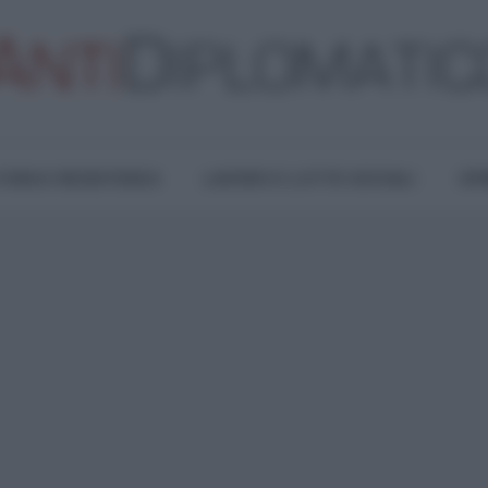
TURA E RESISTENZA
LAVORO E LOTTE SOCIALI
OPI