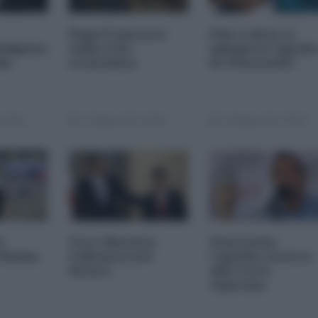
Papa Francesco
Fino a dove si
ndigena
sulla crisi
spingerà Caprile
la
economica
in Venezuela?
 00:00
17 Maggio 2013 00:00
17 Maggio 2013 00:00
l
Usa e Messico:
Venezuela:
 Obama
l'alleanza nel
Capriles ricorre
futuro
alla Corte
suprema