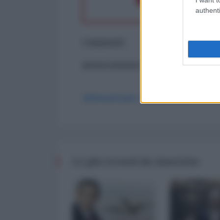
authenti
Commenti
ancora nessun commento
Abbonati per commentare
Le più recenti da Americhe