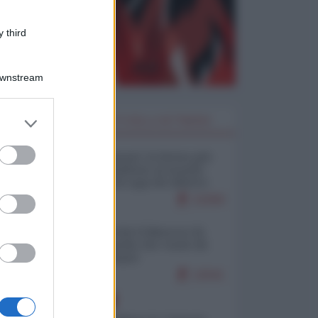
 third
Downstream
er and store
I PIÙ LETTI DELLA SETTIMANA
to grant or
ed purposes
Restare umani: la forma più
alta di ribellione al mondo
distopico di oggi (di Alberto
Bradanini)
21058
Ceuta: perché il Marocco fa
con noi quello che vuole (di
Alberto Negri)
12541
EUROPA