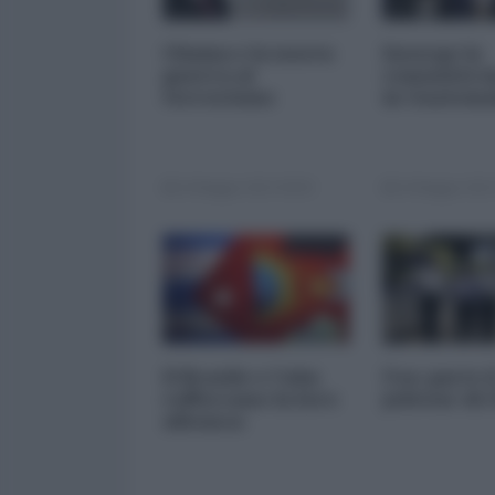
Obama e la nuova
Insorge la
guerra al
comunità i
terrorismo
in Guatema
24 Maggio 2013 00:00
24 Maggio 2013
Il Brasile e Cuba
Usa: parte i
rafforzano la loro
jobtour di
alleanza