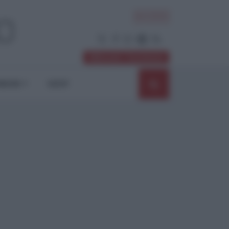
ACCEDI
Abbonati / Sostienici
NIONI
SHOP