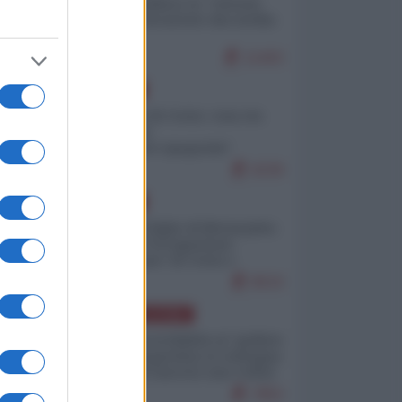
Quali sarebbero le “vittorie
ucraine” decantate dai media
italici?
11403
EUROPA
Invasione di Ceuta: cosa sta
accadendo
nell'enclave spagnola?
9239
EUROPA
Quando il figlio di Netanyahu
incitava "l'occupazione
musulmana" di Ceuta e
Melilla
8533
AMERICA LATINA
Dalla Convertibilità al "grillete
fiscal": l'Argentina si consegna
ai mercati (ancora una volta)
7853