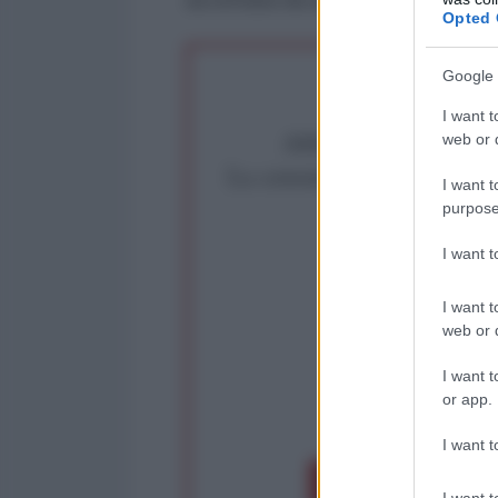
Opted 
Google 
I want t
Abbiamo poco tempo pe
web or d
La censura imposta a l'Ant
I want t
Rivendica un
purpose
Partecip
I want 
I want t
web or d
I want t
or app.
op
I want t
Dona 1€
Don
I want t