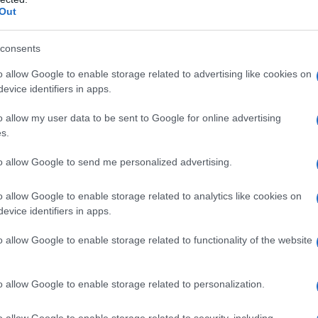
Out
consents
ATTENZIONE!
o allow Google to enable storage related to advertising like cookies on
r reagire alla dittatura degli algoritmi.
evice identifiers in apps.
iDiplomatico lede un tuo diritto fondamentale.
o allow my user data to be sent to Google for online advertising
a vera informazione pluralista.
s.
a alla nostra Lunga Marcia.
to allow Google to send me personalized advertising.
o allow Google to enable storage related to analytics like cookies on
Abbonati!
evice identifiers in apps.
o allow Google to enable storage related to functionality of the website
pure effettua una donazione
o allow Google to enable storage related to personalization.
a 5€
Dona 15€
Scegli importo
o allow Google to enable storage related to security, including