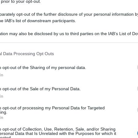
 prior to your opt-out.
ti i diritti dei matrimoni eterosessuali. In realtà
rately opt-out of the further disclosure of your personal information by
 sia favorevole ai matrimoni tra persone dello
he IAB’s list of downstream participants.
one apertamente positiva riguardo tale unioni
tion may also be disclosed by us to third parties on the IAB’s List of 
ti più conservatori e chiave per le elezioni
 that may further disclose it to other third parties.
inia.
 that this website/app uses one or more Google services and may gath
l Data Processing Opt Outs
including but not limited to your visit or usage behaviour. You may click 
 sempre evitato il termine matrimoni nei suoi
 to Google and its third-party tags to use your data for below specifi
o opt-out of the Sharing of my personal data.
civili tra gay. Certo è che molti democratici di
ogle consent section.
In
no una posizione più netta da parte
ema anche perché molti sono i supporter finanziari
o opt-out of the Sale of my Personal Data.
anto l’apertura di Joe Biden sull'argomento è stata
In
a pressione su tale soggetto sul primo cittadino
to opt-out of processing my Personal Data for Targeted
ta. Sul tema omosessualità sicuramente i
ing.
In
ntaggio considerato il caso del portavoce di Mitt
 perché la sua omosessualità non sarebbe stata
o opt-out of Collection, Use, Retention, Sale, and/or Sharing
ersonal Data that Is Unrelated with the Purposes for which it
 dell’elefantino.
lected.