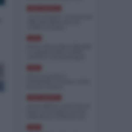
minimizzare le perdite
NORD-AMERICA
"Scorte al limite": il retroscena
s
CNN sulla difesa USA nel
conflitto iraniano
ASIA
Yemen, blocco Bab el-Mandab:
Le superpetroliere saudite
costrette a circumnavigare
l'Africa
ASIA
l'Iran era pronto a
bombardare l'Ucraina, cos'ha
fermato l'attacco
NORD-AMERICA
Guerra all'Iran, scorte USA al
limite: il Pentagono investe
miliardi per ricostituire gli
arsenali
ASIA