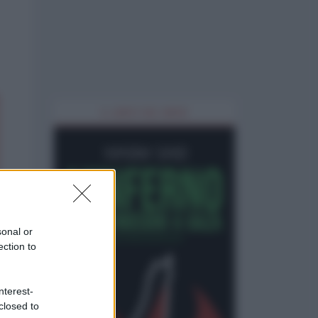
IL LIBRO DEL MESE
sonal or
ection to
nterest-
closed to