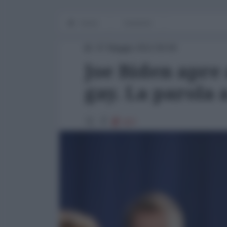
Home
Americhe
07 Maggio 2012 00:00
Joe Biden apre
gay. La parola
937