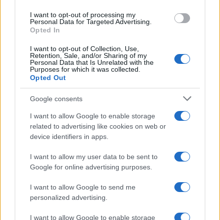
use your data for below specified purposes in below Google
I want to opt-out of processing my
consent section.
Personal Data for Targeted Advertising.
Opted In
I want to opt-out of Collection, Use,
Retention, Sale, and/or Sharing of my
Personal Data that Is Unrelated with the
Purposes for which it was collected.
Registro di ispezione di un drone
Opted Out
intelligente
30 Luglio 2026 09:00
Google consents
I want to allow Google to enable storage
related to advertising like cookies on web or
device identifiers in apps.
#
LA
BELT
AND
ROAD
INITIATIVE
I want to allow my user data to be sent to
Google for online advertising purposes.
I want to allow Google to send me
personalized advertising.
I want to allow Google to enable storage