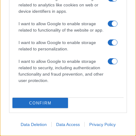
related to analytics like cookies on web or
Yunnan: Dove il tè incontra il caffè e la
device identifiers in apps.
macadamia profuma di futuro
I want to allow Google to enable storage
27 Ottobre 2025 10:00
related to functionality of the website or app.
I want to allow Google to enable storage
related to personalization.
#
I
MEDIA
ALLA
GUERRA
I want to allow Google to enable storage
related to security, including authentication
di Francesco Santoianni
functionality and fraud prevention, and other
user protection.
CONFIRM
Milioni di chiamate spam? Colpa dello
Stato che non c’è più
Data Deletion
Data Access
Privacy Policy
28 Luglio 2026 16:00