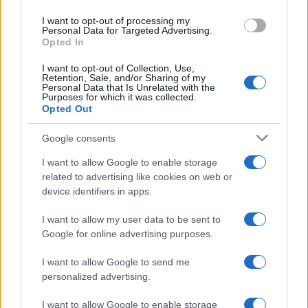
use your data for below specified purposes in below Google
I want to opt-out of processing my
consent section.
Personal Data for Targeted Advertising.
Opted In
Yunnan: Dove il tè incontra il caffè e la
macadamia profuma di futuro
I want to opt-out of Collection, Use,
Retention, Sale, and/or Sharing of my
Personal Data that Is Unrelated with the
27 Ottobre 2025 10:00
Purposes for which it was collected.
Opted Out
Google consents
#
I
MEDIA
ALLA
GUERRA
I want to allow Google to enable storage
related to advertising like cookies on web or
device identifiers in apps.
di Francesco Santoianni
I want to allow my user data to be sent to
Google for online advertising purposes.
I want to allow Google to send me
personalized advertising.
Milioni di chiamate spam? Colpa dello
Stato che non c’è più
I want to allow Google to enable storage