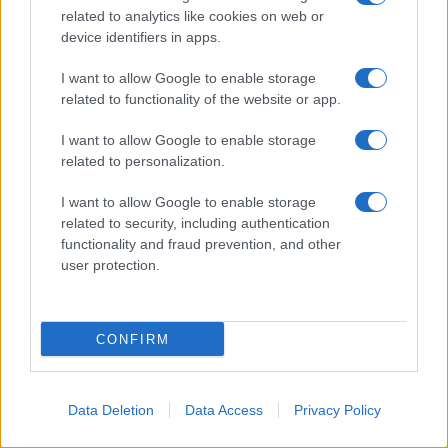
28 Luglio 2026 16:00
related to analytics like cookies on web or
device identifiers in apps.
I want to allow Google to enable storage
related to functionality of the website or app.
#
NATIVI
I want to allow Google to enable storage
related to personalization.
di Raffaella Milandri
I want to allow Google to enable storage
related to security, including authentication
functionality and fraud prevention, and other
user protection.
Trump consegna alle miniere le terre
sacre dei nativi. Ai turisti resta la
cartolina
CONFIRM
16 Luglio 2026 09:30
Data Deletion
Data Access
Privacy Policy
#
I
MEZZI
E
I
FINI