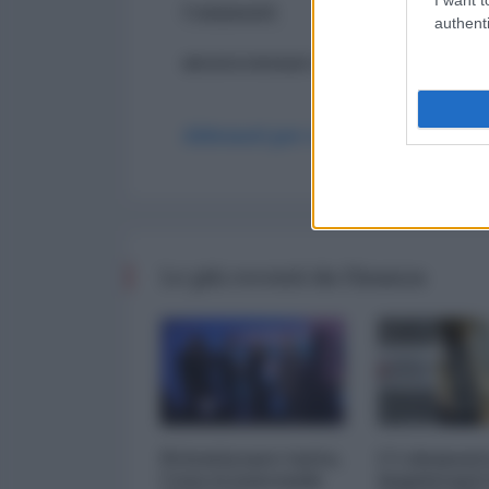
Commenti
authenti
ancora nessun commento
Abbonati per commentare
Le più recenti da Finanza
Privatizzare tutto.
I 5 element
Cosa si nasconde
inquietanti