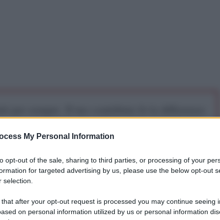
iti per sempre. Il tuo contributo fa la differenza:
mazione. L'ANTIDIPLOMATICO SEI ANCHE TU!
ocess My Personal Information
a 5€
Dona 15€
Scegli importo
to opt-out of the sale, sharing to third parties, or processing of your per
formation for targeted advertising by us, please use the below opt-out s
 selection.
raino ha ammesso di aver subito un pesante
 that after your opt-out request is processed you may continue seeing i
principali posizioni nell'aeroporto di Donetsk,
ased on personal information utilized by us or personal information dis