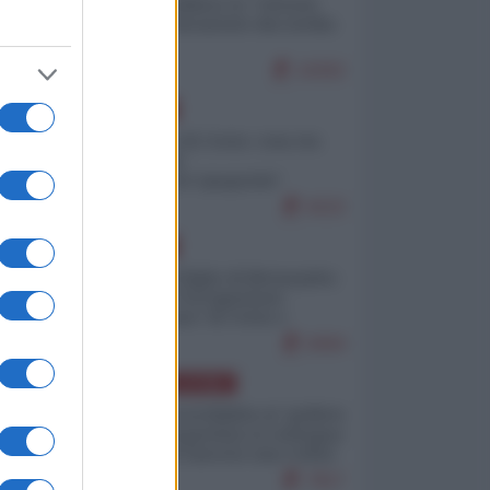
Quali sarebbero le “vittorie
ucraine” decantate dai media
italici?
10262
EUROPA
Invasione di Ceuta: cosa sta
accadendo
nell'enclave spagnola?
9222
EUROPA
Quando il figlio di Netanyahu
incitava "l'occupazione
musulmana" di Ceuta e
Melilla
8494
AMERICA LATINA
Dalla Convertibilità al "grillete
fiscal": l'Argentina si consegna
ai mercati (ancora una volta)
7817