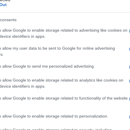
ATTENZIONE!
Out
r reagire alla dittatura degli algoritmi.
consents
iDiplomatico lede un tuo diritto fondamentale.
o allow Google to enable storage related to advertising like cookies on
a vera informazione pluralista.
evice identifiers in apps.
a alla nostra Lunga Marcia.
o allow my user data to be sent to Google for online advertising
s.
Abbonati!
to allow Google to send me personalized advertising.
o allow Google to enable storage related to analytics like cookies on
evice identifiers in apps.
pure effettua una donazione
o allow Google to enable storage related to functionality of the website
a 5€
Dona 15€
Scegli importo
o allow Google to enable storage related to personalization.
o allow Google to enable storage related to security, including