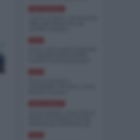
minimizzare le perdite
NORD-AMERICA
"Scorte al limite": il retroscena
CNN sulla difesa USA nel
conflitto iraniano
ASIA
Yemen, blocco Bab el-Mandab:
Le superpetroliere saudite
costrette a circumnavigare
l'Africa
ASIA
l'Iran era pronto a
bombardare l'Ucraina, cos'ha
fermato l'attacco
NORD-AMERICA
Guerra all'Iran, scorte USA al
limite: il Pentagono investe
miliardi per ricostituire gli
arsenali
ASIA