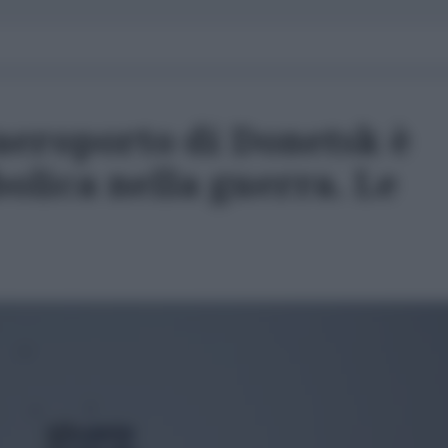
aeroporto di Donetsk è
olica nella guerra. Le