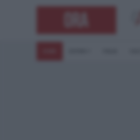
HOME
ESTERI
ITALIA
CUL