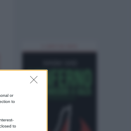
IL LIBRO DEL MESE
sonal or
ection to
nterest-
closed to