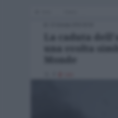
Home
Finanza
23 Gennaio 2015 00:00
La caduta dell'
una svolta simb
Monde
1383