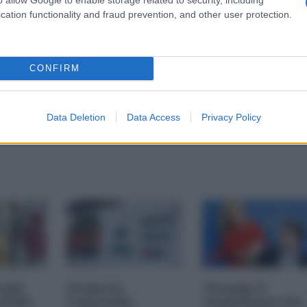
cation functionality and fraud prevention, and other user protection.
CONFIRM
Data Deletion
Data Access
Privacy Policy
i più
Nexperia,
Chi paga il
 della
l'ennesimo
risanamento dei