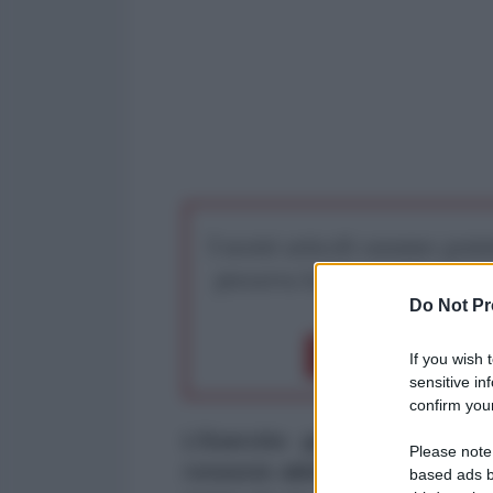
I nostri articoli saranno gratu
preserva la libera infor
Do Not Pr
Dona 1€
Don
If you wish 
sensitive in
confirm your
L’Esercito governativo uc
Please note
rovescio abbandonando le sue 
based ads b