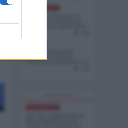
NORD-AMERICA
Il "mistero" dei numeri: il
governo Usa minimizza le
vittime in Iran, mentre fonti
interne...
7683
EUROPA
Mosca: le esercitazioni
nucleari di Germania e
Francia sono il preludio a una
guerra contro la Russia
7370
WORLD AFFAIRS
NORD-AMERICA
Iran-USA, scoppia il caso dei
dati manipolati: il nuovo
metodo del Pentagono per