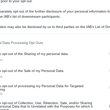
 prior to your opt-out.
battaglie più sanguinose della guerra nell'Est del
rately opt-out of the further disclosure of your personal information by
he IAB’s list of downstream participants.
lpo duro per il governo di Kiev, per diversi motivi.
tion may also be disclosed by us to third parties on the IAB’s List of 
zata dell'esercito ucraino nell'agglomerato urbano di
 that may further disclose it to other third parties.
 due regioni ribelli nell'Est del paese.
 that this website/app uses one or more Google services and may gath
l Data Processing Opt Outs
including but not limited to your visit or usage behaviour. You may click 
bolica, innanzitutto perché lo scalo intitolato a
 to Google and its third-party tags to use your data for below specifi
o opt-out of the Sharing of my personal data.
ogle consent section.
nfrastrutture ultramoderne costruite in occasione del
In
012, e la sua distruzione ricorda dolorosamente a
 di questa guerra.
o opt-out of the Sale of my Personal Data.
In
 è trasformato in un dei luoghi-chiave della guerra da
to opt-out of processing my Personal Data for Targeted
ing.
In
o opt-out of Collection, Use, Retention, Sale, and/or Sharing
ersonal Data that Is Unrelated with the Purposes for which it
lected.