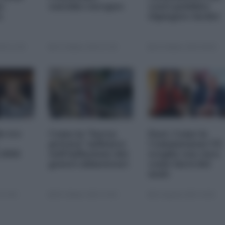
s-
suicidio europeo
conti pubblici
a
(Spiegato facile)
25 11:00
23 Ottobre 2025 07:00
20 Ottobre 2025 09:00
le tre
Come la "borsa
Dazi. Come la
privata" influisce
Commissione UE
 2026
sull'inflazione dei
sceglie con cura
generi alimentari
come farsi del
male
 22:00
05 Ottobre 2025 13:00
22 Agosto 2025 10:00