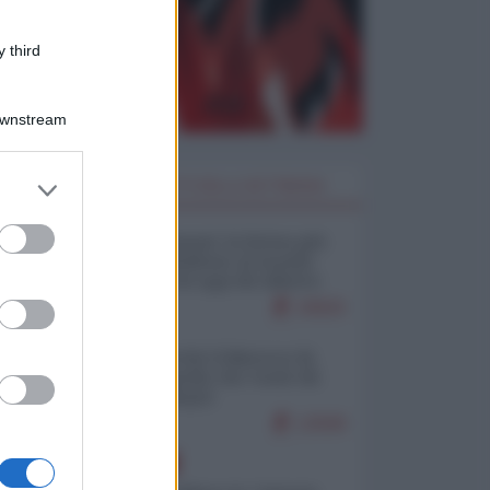
 third
Downstream
er and store
I PIÙ LETTI DELLA SETTIMANA
to grant or
ed purposes
Restare umani: la forma più
alta di ribellione al mondo
distopico di oggi (di Alberto
Bradanini)
20820
Ceuta: perché il Marocco fa
con noi quello che vuole (di
Alberto Negri)
12508
EUROPA