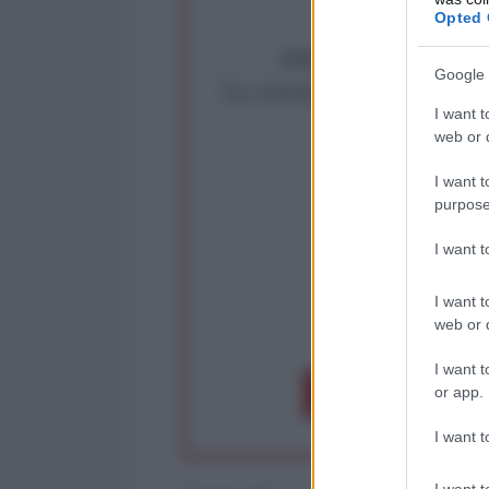
Opted 
Abbiamo poco tempo pe
Google 
La censura imposta a l'Ant
I want t
Rivendica un
web or d
Partecip
I want t
purpose
I want 
I want t
web or d
op
I want t
or app.
Dona 1€
Don
I want t
I want t