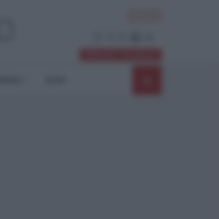
ACCEDI
Abbonati / Sostienici
NIONI
SHOP