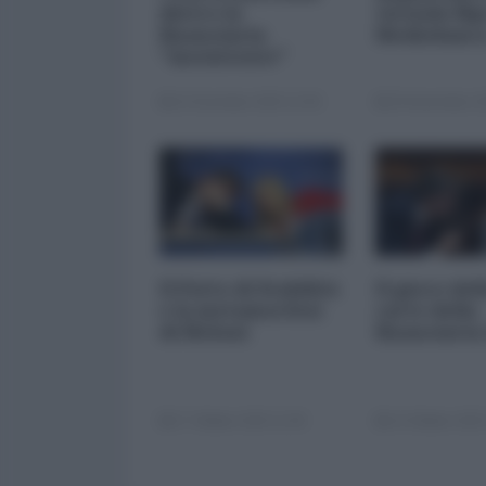
dietro la
vicenda Mp
finanziaria
Mediobanc
"inesistente"
22 Dicembre 2025 12:00
29 Novembre 20
Il Patto di Stabilità
Il gioco del
e la metamorfosi
carte della
di Meloni
finanziaria
17 Ottobre 2025 11:00
14 Ottobre 2025