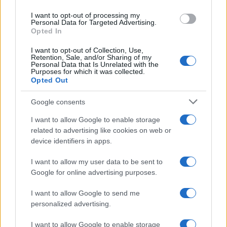
use your data for below specified purposes in below Google
I want to opt-out of processing my
consent section.
Personal Data for Targeted Advertising.
Opted In
Yunnan: Dove il tè incontra il caffè e la
macadamia profuma di futuro
I want to opt-out of Collection, Use,
Retention, Sale, and/or Sharing of my
27 Ottobre 2025 10:00
Personal Data that Is Unrelated with the
Purposes for which it was collected.
Opted Out
Google consents
#
I
MEDIA
ALLA
GUERRA
I want to allow Google to enable storage
related to advertising like cookies on web or
di Francesco Santoianni
device identifiers in apps.
I want to allow my user data to be sent to
Google for online advertising purposes.
I want to allow Google to send me
personalized advertising.
Milioni di chiamate spam? Colpa dello
Stato che non c’è più
I want to allow Google to enable storage