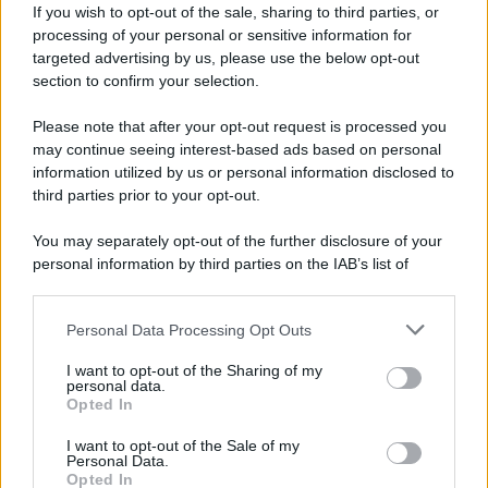
If you wish to opt-out of the sale, sharing to third parties, or
processing of your personal or sensitive information for
targeted advertising by us, please use the below opt-out
section to confirm your selection.
Please note that after your opt-out request is processed you
may continue seeing interest-based ads based on personal
information utilized by us or personal information disclosed to
third parties prior to your opt-out.
Registro di ispezione di un drone
intelligente
You may separately opt-out of the further disclosure of your
30 Luglio 2026 09:00
personal information by third parties on the IAB’s list of
downstream participants.
Personal Data Processing Opt Outs
This information may also be disclosed by us to third parties
#
LA
BELT
AND
ROAD
INITIATIVE
on the IAB’s List of Downstream Participants that may further
I want to opt-out of the Sharing of my
disclose it to other third parties.
personal data.
Opted In
Please note that this website/app uses one or more Google
services and may gather and store information including but
I want to opt-out of the Sale of my
Personal Data.
not limited to your visit or usage behaviour. You may click to
Opted In
grant or deny consent to Google and its third-party tags to