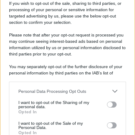
If you wish to opt-out of the sale, sharing to third parties, or
interamente in chiaro
processing of your personal or sensitive information for
24 Luglio 2026 15:49
targeted advertising by us, please use the below opt-out
section to confirm your selection.
Please note that after your opt-out request is processed you
#
GENERAZIONE
ANTIDIPLOMATICA
may continue seeing interest-based ads based on personal
information utilized by us or personal information disclosed to
third parties prior to your opt-out.
You may separately opt-out of the further disclosure of your
personal information by third parties on the IAB’s list of
downstream participants.
Personal Data Processing Opt Outs
This information may also be disclosed by us to third parties
on the IAB’s List of Downstream Participants that may further
Berlino salva la privacy delle chat online –
I want to opt-out of the Sharing of my
disclose it to other third parties.
ma il rischio censura resta all’orizzonte
personal data.
Opted In
17 Ottobre 2025 13:00
Please note that this website/app uses one or more Google
services and may gather and store information including but
I want to opt-out of the Sale of my
Personal Data.
not limited to your visit or usage behaviour. You may click to
Opted In
grant or deny consent to Google and its third-party tags to