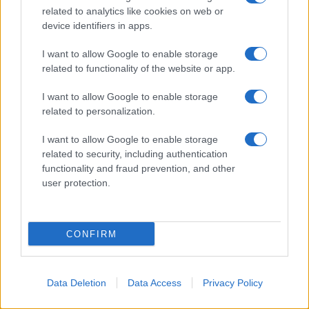
related to analytics like cookies on web or
device identifiers in apps.
I want to allow Google to enable storage
Registro di ispezione di un drone
related to functionality of the website or app.
intelligente
I want to allow Google to enable storage
30 Luglio 2026 09:00
related to personalization.
I want to allow Google to enable storage
related to security, including authentication
#
LA
BELT
AND
ROAD
INITIATIVE
functionality and fraud prevention, and other
user protection.
CONFIRM
Data Deletion
Data Access
Privacy Policy
Yunnan: Dove il tè incontra il caffè e la