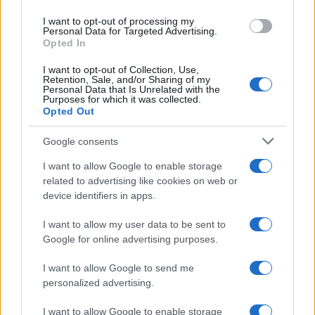
use your data for below specified purposes in below Google
#
UNA
FINESTRA
APERTA
I want to opt-out of processing my
consent section.
Personal Data for Targeted Advertising.
Opted In
Una finestra aperta
I want to opt-out of Collection, Use,
Retention, Sale, and/or Sharing of my
Personal Data that Is Unrelated with the
Purposes for which it was collected.
Opted Out
La governance cinese vista dai
Google consents
rappresentanti italiani e la visione dello
sviluppo comune sino-italiano
I want to allow Google to enable storage
related to advertising like cookies on web or
06 Agosto 2026 08:00
device identifiers in apps.
I want to allow my user data to be sent to
Google for online advertising purposes.
#
SCELTI
DAL
PEOPLE'S
DAILY
I want to allow Google to send me
personalized advertising.
I want to allow Google to enable storage