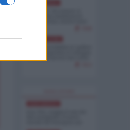
NORD-AMERICA
Il "mistero" dei numeri: il
governo Usa minimizza le
vittime in Iran, mentre fonti
interne...
7648
AMERICA LATINA
Dalla Convertibilità al "grillete
fiscal": l'Argentina si consegna
ai mercati (ancora una volta)
7613
WORLD AFFAIRS
NORD-AMERICA
Iran-USA, scoppia il caso dei
dati manipolati: il nuovo
metodo del Pentagono per
minimizzare le perdite