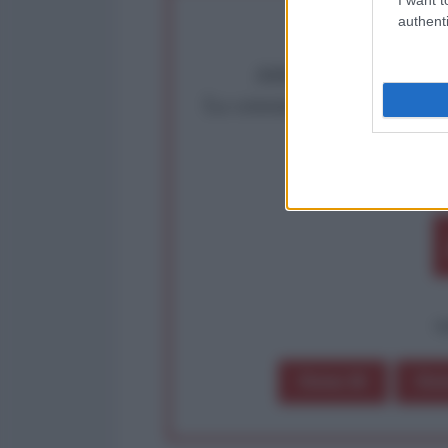
authenti
Abbiamo poco tempo pe
La censura imposta a l'Ant
Rivendica un
Partecip
op
Dona 1€
Don