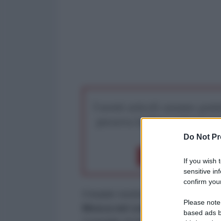
I nostri articoli saranno gratu
preserva la libera infor
Do Not Pr
Dona 1€
Don
If you wish 
sensitive in
confirm your
Il leader nordcoreano
Kim Jong-u
Please note
Mosca nel conflitto ucraino
, i
based ads b