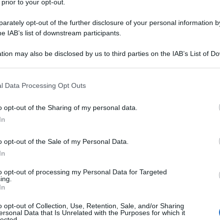
gey Shoigu. L’annuncio giunge in un clima di
 prior to your opt-out.
ra i due Paesi.
rately opt-out of the further disclosure of your personal information by
he IAB’s list of downstream participants.
nto riporta l'agenzia di stampa nordcoreana
KCNA
- i
azione del partenariato strategico e
tion may also be disclosed by us to third parties on the IAB’s List of 
 that may further disclose it to other third parties.
 soldati nordcoreani al fronte
. La visita di Shoigu,
o quella di marzo, segna un ulteriore passo nel
 that this website/app uses one or more Google services and may gath
l Data Processing Opt Outs
including but not limited to your visit or usage behaviour. You may click 
ali.
 to Google and its third-party tags to use your data for below specifi
o opt-out of the Sharing of my personal data.
ogle consent section.
In
rmini che la Corea del Nord "
sostiene
della Russia e le sue politiche estere in tutte le
o opt-out of the Sale of my Personal Data.
azionali, incluso il tema ucraino
". Ha inoltre
In
g nell'Accordo di Partenariato Strategico Globale
to opt-out of processing my Personal Data for Targeted
e assistenza militare reciproca in caso di
ing.
In
o opt-out of Collection, Use, Retention, Sale, and/or Sharing
ersonal Data that Is Unrelated with the Purposes for which it
nferma, nei mesi scorsi, dello schieramento di
lected.