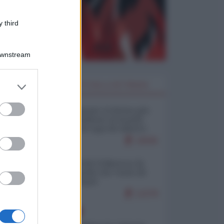
 third
Downstream
er and store
I PIÙ LETTI DELLA SETTIMANA
to grant or
ed purposes
Restare umani: la forma più
alta di ribellione al mondo
distopico di oggi (di Alberto
Bradanini)
19045
Ceuta: perché il Marocco fa
con noi quello che vuole (di
Alberto Negri)
12278
EUROPA