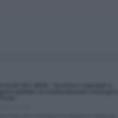
NALISI DEL MESE - Da attore regionale a
getto globale: la trasformazione strategic
l'Iran
 Agosto 2026 07:00
brizio Verde «Non li consideriamo una superpotenza e abbiamo già