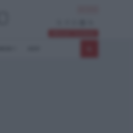
ACCEDI
Abbonati / Sostienici
NIONI
SHOP