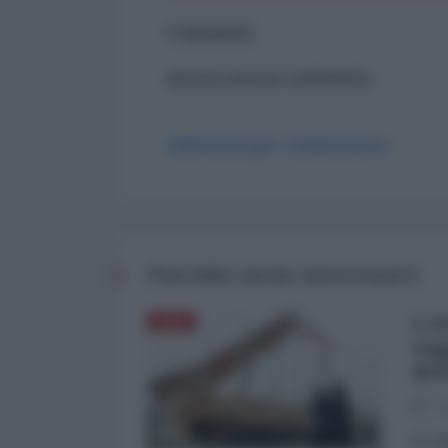
Commenti
ancora nessun commento
Abbonati per commentare
Potrebbe anche interessarti
L'A
ASIA
sog
del
03
di Fa