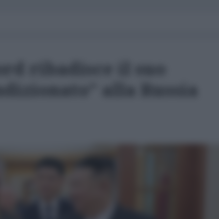
rd ribadisce il suo
dizionato” alla Russia