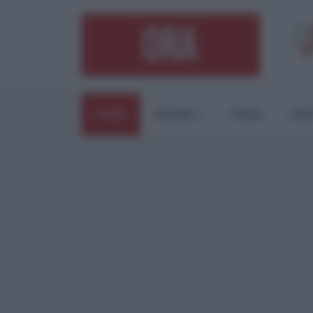
HOME
ESTERI
ITALIA
CUL