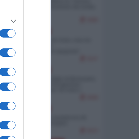
Quali sarebbero le “vittorie
ucraine” decantate dai media
italici?
9468
EUROPA
Invasione di Ceuta: cosa sta
accadendo
nell'enclave spagnola?
9147
EUROPA
Quando il figlio di Netanyahu
incitava "l'occupazione
musulmana" di Ceuta e
Melilla
8308
EUROPA
Geopolitica predatoria (di
Marco Travaglio)
8223