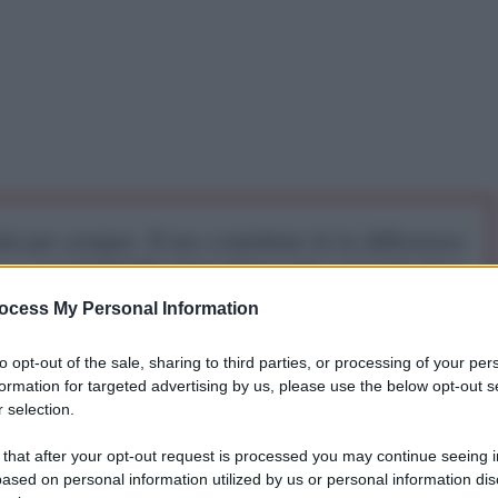
iti per sempre. Il tuo contributo fa la differenza:
mazione. L'ANTIDIPLOMATICO SEI ANCHE TU!
ocess My Personal Information
a 5€
Dona 15€
Scegli importo
to opt-out of the sale, sharing to third parties, or processing of your per
formation for targeted advertising by us, please use the below opt-out s
 selection.
n ha ribadito il sostegno totale di Pyongyang a
 that after your opt-out request is processed you may continue seeing i
n un incontro a Pyongyang con il Segretario del
ased on personal information utilized by us or personal information dis