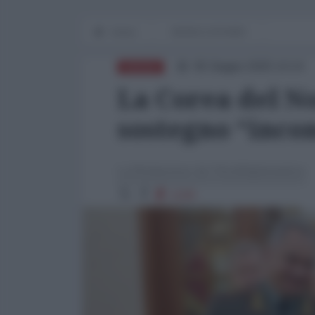
Home
WORLD AFFAIRS
05 Giugno 2025 14:14
RUSSIA
La Corea del No
sostegno “incon
La Redazione de l'AntiDiplomatico
1220