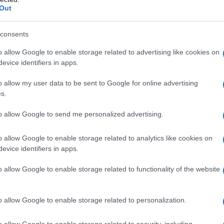
Out
russa di Kursk per respingere incursioni ucraine. Il
aveva già espresso pubblicamente gratitudine per
consents
"
eroismo
" e la disciplina dei suoi soldati.
o allow Google to enable storage related to advertising like cookies on
evice identifiers in apps.
da dicembre 2024, sta aprendo la strada a una
stretta. Kim ha sottolineato con forza il valore dei
o allow my user data to be sent to Google for online advertising
ducia nella vittoria russa nella sua "giusta e sacra
s.
della sicurezza nazionale.
to allow Google to send me personalized advertising.
o allow Google to enable storage related to analytics like cookies on
IDIPLOMATICO
evice identifiers in apps.
stata registrata in data 08/09/2015 presso il Tribunale civile di
o allow Google to enable storage related to functionality of the website
gistro di stampa. Per ogni informazione, richiesta, consiglio e
ico.it
o allow Google to enable storage related to personalization.
o allow Google to enable storage related to security, including