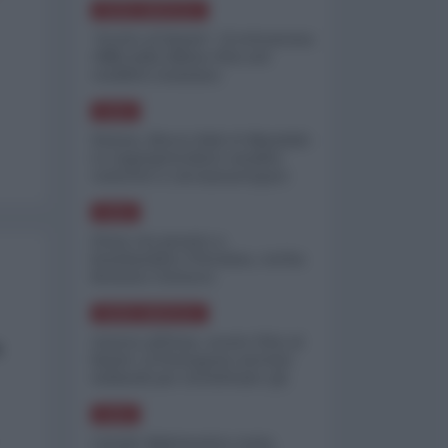
NORD-AMERICA
"Scorte al limite": il retroscena
CNN sulla difesa USA nel
conflitto iraniano
ASIA
Yemen, blocco Bab el-Mandab:
Le superpetroliere saudite
costrette a circumnavigare
l'Africa
ASIA
l'Iran era pronto a
bombardare l'Ucraina, cos'ha
fermato l'attacco
NORD-AMERICA
Guerra all'Iran, scorte USA al
a
limite: il Pentagono investe
miliardi per ricostituire gli
arsenali
ASIA
Canale diplomatico resta