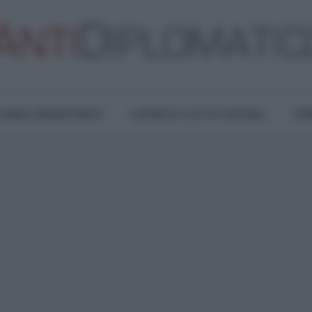
TURA E RESISTENZA
LAVORO E LOTTE SOCIALI
OPI