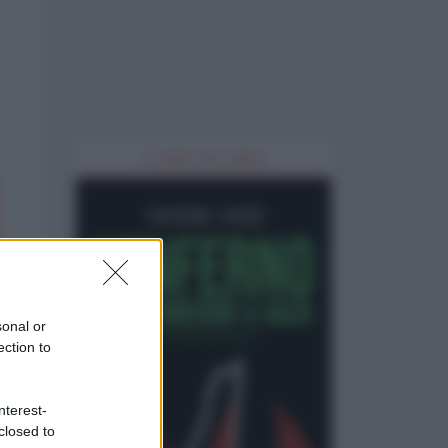
IL LIBRO DEL MESE
sonal or
ection to
nterest-
closed to