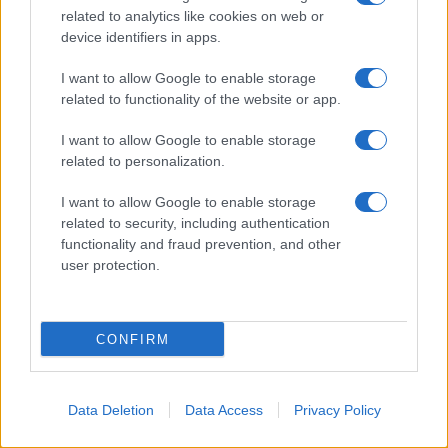
related to analytics like cookies on web or
device identifiers in apps.
I want to allow Google to enable storage
related to functionality of the website or app.
Trump consegna alle miniere le terre
sacre dei nativi. Ai turisti resta la
I want to allow Google to enable storage
cartolina
related to personalization.
16 Luglio 2026 09:30
I want to allow Google to enable storage
related to security, including authentication
functionality and fraud prevention, and other
#
I
MEZZI
E
I
FINI
user protection.
di Francesco Erspamer
CONFIRM
Data Deletion
Data Access
Privacy Policy