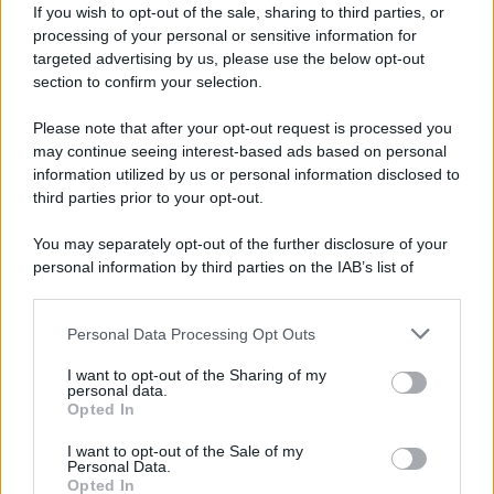
If you wish to opt-out of the sale, sharing to third parties, or
#
SCELTI
DAL
PEOPLE'S
DAILY
processing of your personal or sensitive information for
targeted advertising by us, please use the below opt-out
section to confirm your selection.
Please note that after your opt-out request is processed you
may continue seeing interest-based ads based on personal
information utilized by us or personal information disclosed to
third parties prior to your opt-out.
Registro di ispezione di un drone
You may separately opt-out of the further disclosure of your
intelligente
personal information by third parties on the IAB’s list of
downstream participants.
30 Luglio 2026 09:00
Personal Data Processing Opt Outs
This information may also be disclosed by us to third parties
on the IAB’s List of Downstream Participants that may further
I want to opt-out of the Sharing of my
disclose it to other third parties.
#
LA
BELT
AND
ROAD
INITIATIVE
personal data.
Opted In
Please note that this website/app uses one or more Google
services and may gather and store information including but
I want to opt-out of the Sale of my
Personal Data.
not limited to your visit or usage behaviour. You may click to
Opted In
grant or deny consent to Google and its third-party tags to