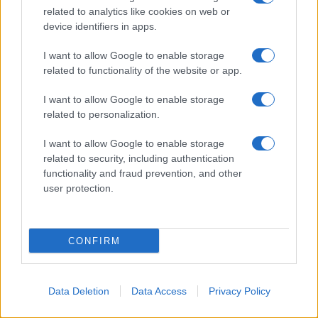
related to analytics like cookies on web or
device identifiers in apps.
Yunnan: Dove il tè incontra il caffè e la
I want to allow Google to enable storage
macadamia profuma di futuro
related to functionality of the website or app.
27 Ottobre 2025 10:00
I want to allow Google to enable storage
related to personalization.
I want to allow Google to enable storage
#
I
MEDIA
ALLA
GUERRA
related to security, including authentication
functionality and fraud prevention, and other
user protection.
di Francesco Santoianni
CONFIRM
Milioni di chiamate spam? Colpa dello
Data Deletion
Data Access
Privacy Policy
Stato che non c’è più