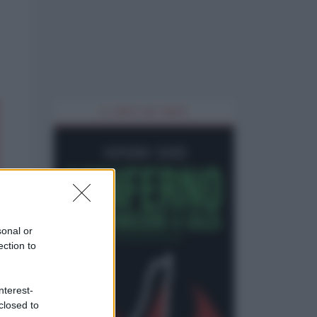
IL LIBRO DEL MESE
sonal or
ection to
nterest-
closed to