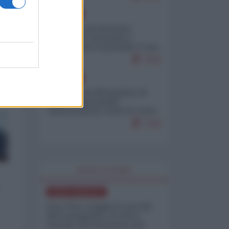
EUROPA
Mosca: le esercitazioni
nucleari di Germania e
Francia sono il preludio a una
guerra contro la Russia
7641
EUROPA
Petro accusa Netanyahu di
essere responsabile
"dell'invasione civile di Ceuta
da parte dei marocchini"
7216
WORLD AFFAIRS
NORD-AMERICA
Iran-USA, scoppia il caso dei
dati manipolati: il nuovo
metodo del Pentagono per