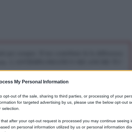
iti per sempre. Il tuo contributo fa la differenza:
mazione. L'ANTIDIPLOMATICO SEI ANCHE TU!
ocess My Personal Information
a 5€
Dona 15€
Scegli importo
to opt-out of the sale, sharing to third parties, or processing of your per
formation for targeted advertising by us, please use the below opt-out s
 selection.
 ha abbassato le previsioni di crescita per il 2016 e
ere dell'1,5% in entrambi gli anni, piuttosto che
 that after your opt-out request is processed you may continue seeing i
enza per il 2016 e dell'1,9% per il 2017. Le
ased on personal information utilized by us or personal information dis