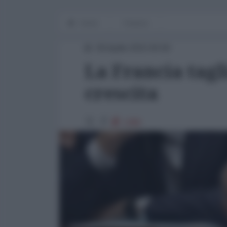
Home
Finanza
09 Aprile 2015 00:00
La Francia tagli
crescita
1386