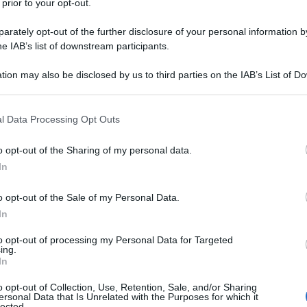
 prior to your opt-out.
 restano dell'1%.
rately opt-out of the further disclosure of your personal information by
he IAB’s list of downstream participants.
ATTENZIONE!
tion may also be disclosed by us to third parties on the IAB’s List of 
r reagire alla dittatura degli algoritmi.
 that may further disclose it to other third parties.
iDiplomatico lede un tuo diritto fondamentale.
 that this website/app uses one or more Google services and may gath
l Data Processing Opt Outs
including but not limited to your visit or usage behaviour. You may click 
a vera informazione pluralista.
 to Google and its third-party tags to use your data for below specifi
a alla nostra Lunga Marcia.
o opt-out of the Sharing of my personal data.
ogle consent section.
In
o opt-out of the Sale of my Personal Data.
Abbonati!
In
to opt-out of processing my Personal Data for Targeted
ing.
In
pure effettua una donazione
o opt-out of Collection, Use, Retention, Sale, and/or Sharing
ersonal Data that Is Unrelated with the Purposes for which it
a 5€
Dona 15€
Scegli importo
lected.