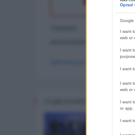
Opted 
Google 
Commenti
I want t
web or d
ancora nessun commento
I want t
purpose
Abbonati per commentare
I want 
I want t
web or d
Le più recenti da Finanza
I want t
or app.
I want t
I want t