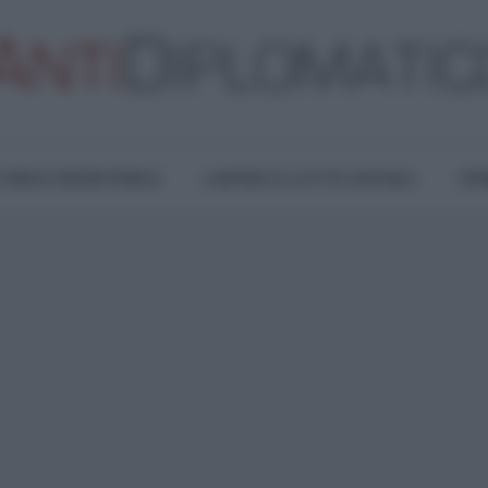
TURA E RESISTENZA
LAVORO E LOTTE SOCIALI
OPI