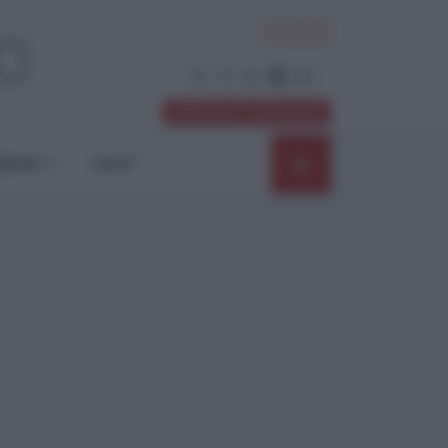
ACCEDI
Abbonati / Sostienici
NIONI
SHOP