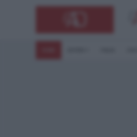
HOME
ESTERI
ITALIA
CUL