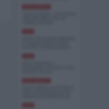
minimizzare le perdite
NORD-AMERICA
"Scorte al limite": il retroscena
CNN sulla difesa USA nel
conflitto iraniano
ASIA
Yemen, blocco Bab el-Mandab:
Le superpetroliere saudite
costrette a circumnavigare
l'Africa
ASIA
l'Iran era pronto a
bombardare l'Ucraina, cos'ha
fermato l'attacco
NORD-AMERICA
Guerra all'Iran, scorte USA al
limite: il Pentagono investe
miliardi per ricostituire gli
arsenali
ASIA