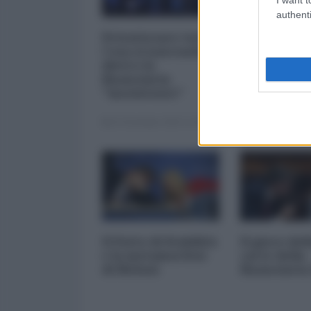
authenti
Privatizzare tutto.
I 5 element
Cosa si nasconde
inquietanti
dietro la
vicenda Mp
finanziaria
Mediobanc
"inesistente"
22 Dicembre 2025 12:00
29 Novembre 20
Il Patto di Stabilità
Il gioco del
e la metamorfosi
carte della
di Meloni
finanziaria