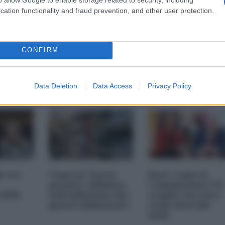
cation functionality and fraud prevention, and other user protection.
i più
Nexperia,
Chi paga il
 della
l'ennesimo
risanamento dei
s-
suicidio europeo
conti pubblici
CONFIRM
a
(Spiegato facile)
Data Deletion
Data Access
Privacy Policy
25 11:00
23 Ottobre 2025 07:00
20 Ottobre 2025 09:00
le tre
Come la "borsa
Dazi. Come la
privata" influisce
Commissione UE
 2026
sull'inflazione dei
sceglie con cura
generi alimentari
come farsi del
male