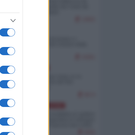
Ceuta: perché il Marocco fa
con noi quello che vuole (di
Alberto Negri)
12815
ITALIA
Il turismo di massa e i
"risvegli" del Corriere della
sera
10261
EUROPA
Cina, Russia e Iran, io ve
l’avevo detto (di Vito
Petrocelli)
8574
AMERICA LATINA
Dalla Convertibilità al "grillete
fiscal": l'Argentina si consegna
ai mercati (ancora una volta)
8056