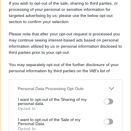
La governance cinese vista dai
If you wish to opt-out of the sale, sharing to third parties, or
rappresentanti italiani e la visione dello
processing of your personal or sensitive information for
sviluppo comune sino-italiano
targeted advertising by us, please use the below opt-out
06 Agosto 2026 08:00
section to confirm your selection.
Please note that after your opt-out request is processed you
may continue seeing interest-based ads based on personal
information utilized by us or personal information disclosed to
#
SCELTI
DAL
PEOPLE'S
DAILY
third parties prior to your opt-out.
You may separately opt-out of the further disclosure of your
personal information by third parties on the IAB’s list of
downstream participants.
Personal Data Processing Opt Outs
This information may also be disclosed by us to third parties
on the IAB’s List of Downstream Participants that may further
I want to opt-out of the Sharing of my
disclose it to other third parties.
personal data.
Registro di ispezione di un drone
Opted In
intelligente
Please note that this website/app uses one or more Google
services and may gather and store information including but
30 Luglio 2026 09:00
I want to opt-out of the Sale of my
Personal Data.
not limited to your visit or usage behaviour. You may click to
Opted In
grant or deny consent to Google and its third-party tags to