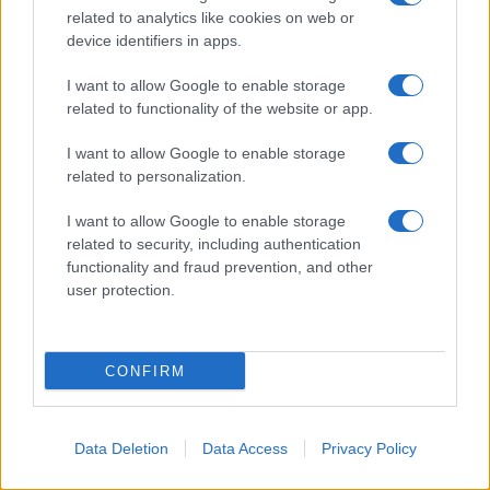
related to analytics like cookies on web or
device identifiers in apps.
I want to allow Google to enable storage
related to functionality of the website or app.
Milioni di chiamate spam? Colpa dello
I want to allow Google to enable storage
Stato che non c’è più
related to personalization.
28 Luglio 2026 16:00
I want to allow Google to enable storage
related to security, including authentication
functionality and fraud prevention, and other
#
NATIVI
user protection.
di Raffaella Milandri
CONFIRM
Data Deletion
Data Access
Privacy Policy
Trump consegna alle miniere le terre