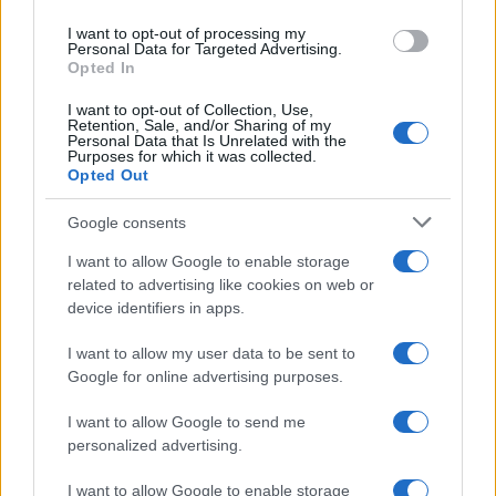
Come finirebbe una guerra tra UE e
use your data for below specified purposes in below Google
I want to opt-out of processing my
Russia? Tre scenari per il 2030 (e le
consent section.
Personal Data for Targeted Advertising.
alternative alla linea dura)
Opted In
20 Luglio 2026 10:00
I want to opt-out of Collection, Use,
Retention, Sale, and/or Sharing of my
Personal Data that Is Unrelated with the
Purposes for which it was collected.
Opted Out
#
EDITORIALI
Google consents
I want to allow Google to enable storage
related to advertising like cookies on web or
device identifiers in apps.
I want to allow my user data to be sent to
Google for online advertising purposes.
Beppe Grillo e il socialismo con
I want to allow Google to send me
caratteristiche italiane
personalized advertising.
30 Luglio 2026 09:00
I want to allow Google to enable storage